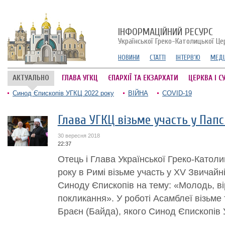
ІНФОРМАЦІЙНИЙ РЕСУРС
Української Греко-Католицької Це
НОВИНИ
СТАТТІ
ІНТЕРВ'Ю
МЕДІ
АКТУАЛЬНО
ГЛАВА УГКЦ
ЄПАРХІЇ ТА ЕКЗАРХАТИ
ЦЕРКВА І С
Синод Єпископів УГКЦ 2022 року
ВІЙНА
COVID-19
Глава УГКЦ візьме участь у Пап
30 вересня 2018
22:37
Отець і Глава Української Греко-Катол
року в Римі візьме участь у XV Звичайн
Синоду Єпископів на тему: «Молодь, ві
покликання». У роботі Асамблеї візьме
Браєн (Байда), якого Синод Єпископів 