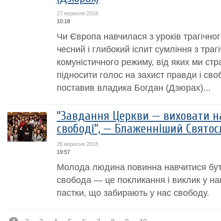
27 вересня 2018
10:18
Чи Європа навчилася з уроків трагічно
чесний і глибокий іспит сумління з траг
комуністичного режиму, від яких ми ст
підносити голос на захист правди і сво
поставив владика Богдан (Дзюрах)...
“Завдання Церкви — виховати н
свободі”, — Блаженніший Святос
26 вересня 2018
19:57
Молода людина повинна навчитися бут
свобода — це покликання і виклик у наш
пастки, що забирають у нас свободу.