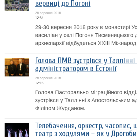
вервиці до Погоні
28 вересня 2018
12:34
29-30 вересня 2018 року в монастирі Ус
василіан у селі Погоня Тисменицького 
архиєпархії відбудеться XXIII Міжнаро
Голова ПМВ зустрівся у Таллінні
адміністратором в Естонії
28 вересня 2018
12:16
Голова Пасторально-міграційного відд
зустрівся у Таллінні з Апостольським а
Філіпом Журданом.
Телебачення, оркестр, часопис, 
театр з ходулями – як у Дрогоб