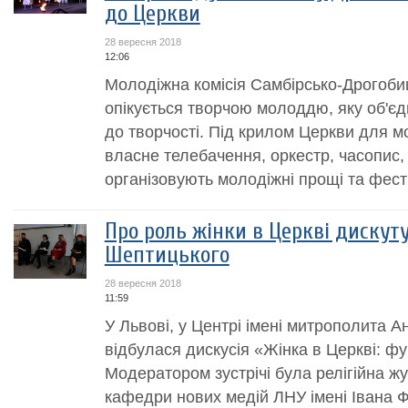
до Церкви
28 вересня 2018
12:06
Молодіжна комісія Самбірсько-Дрогобиц
опікується творчою молоддю, яку об'єд
до творчості. Під крилом Церкви для 
власне телебачення, оркестр, часопис,
організовують молодіжні прощі та фести
Про роль жінки в Церкві дискут
Шептицького
28 вересня 2018
11:59
У Львові, у Центрі імені митрополита 
відбулася дискусія «Жінка в Церкві: функ
Модератором зустрічі була релігійна ж
кафедри нових медій ЛНУ імені Івана 