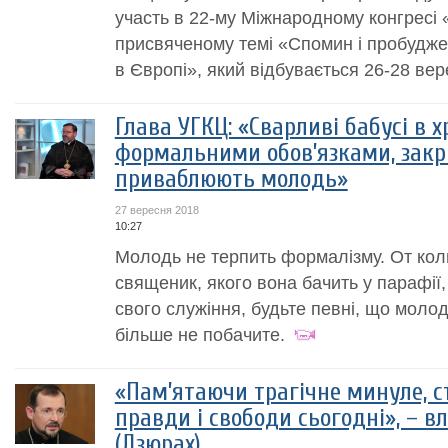
участь в 22-му Міжнародному конгресі 
присвяченому темі «Спомин і пробудж
в Європі», який відбувається 26-28 вер
Глава УГКЦ: «Сварливі бабусі в х
формальними обов’язками, закри
приваблюють молодь»
27 вересня 2018
10:27
Молодь не терпить формалізму. От кол
священик, якого вона бачить у парафії
свого служіння, будьте певні, що моло
більше не побачите.
«Пам’ятаючи трагічне минуле, с
правди і свободи сьогодні», – 
(Дзюрах)