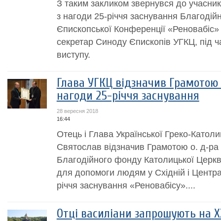
З таким закликом звернувся до учасник
з нагоди 25-річчя заснування Благодій
Єпископської Конференції «Реновабіс»
секретар Синоду Єпископів УГКЦ, під ч
виступу.
Глава УГКЦ відзначив Грамотою 
нагоди 25-річчя заснування
28 вересня 2018
16:44
Отець і Глава Української Греко-Катол
Святослав відзначив Грамотою о. д-ра К
Благодійного фонду Католицької Церкв
для допомоги людям у Східній і Центра
річчя заснування «Реновабісу»....
Отці василіани запрошують на X