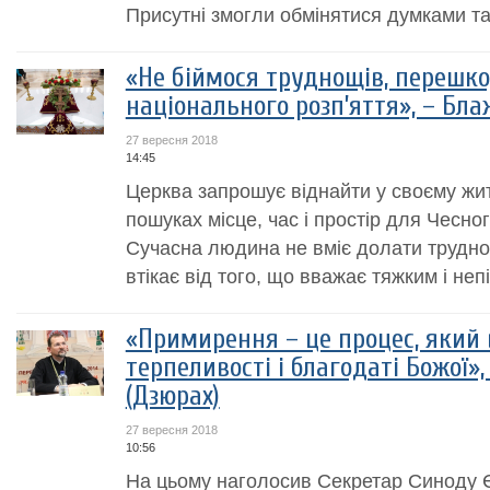
Присутні змогли обмінятися думками та
«Не біймося труднощів, перешко
національного розп’яття», – Бл
27 вересня 2018
14:45
Церква запрошує віднайти у своєму житт
пошуках місце, час і простір для Чесно
Сучасна людина не вміє долати труднощ
втікає від того, що вважає тяжким і не
«Примирення – це процес, який 
терпеливості і благодаті Божої»
(Дзюрах)
27 вересня 2018
10:56
На цьому наголосив Секретар Синоду Є