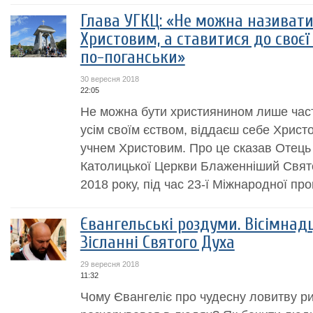
Глава УГКЦ: «Не можна називати
Христовим, а ставитися до своєї 
по-поганськи»
30 вересня 2018
22:05
Не можна бути християнином лише част
усім своїм єством, віддаєш себе Христо
учнем Христовим. Про це сказав Отець і
Католицької Церкви Блаженніший Свято
2018 року, під час 23-ї Міжнародної прощ
Євангельські роздуми. Вісімнад
Зісланні Святого Духа
29 вересня 2018
11:32
Чому Євангеліє про чудесну ловитву р