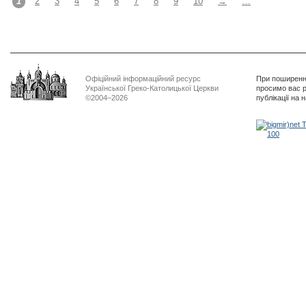
1
2
3
4
5
6
7
8
9
10
→
…
Офіційний інформаційний ресурс
При поширенні
Української Греко-Католицької Церкви
просимо вас р
©2004–2026
публікації на 