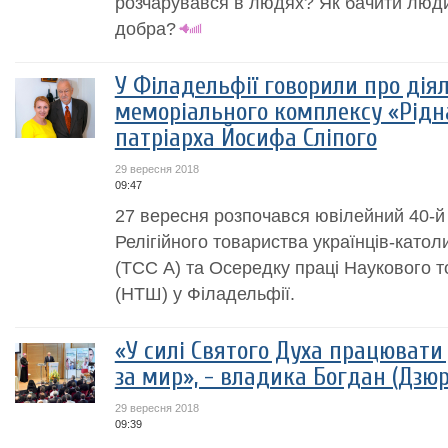
розчарувався в людях? Як бачити люди
добра?
У Філадельфії говорили про дія
меморіального комплексу «Рідна
патріарха Йосифа Сліпого
29 вересня 2018
09:47
27 вересня розпочався ювілейний 40-й 
Релігійного товариства українців-като
(ТСС А) та Осередку праці Наукового т
(НТШ) у Філадельфії.
«У силі Святого Духа працювати
за мир», - владика Богдан (Дзюр
29 вересня 2018
09:39