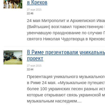
в Крехов
27 мая 2015
22:46
24 мая Митрополит и Архиепископ Ив
(Вийтышин) возглавил торжественную
увенчавшую празднование по случаю
святого Николая Чудотворца в Крехов
В Риме презентовали уникаль
проект
27 мая 2015
22:44
Презентация уникального музыкальног
в Риме 24 мая. «Музыкальное путешест
более 100 украинских песен разных ис
которые открывают связь украинской м
музыкальным наследием....