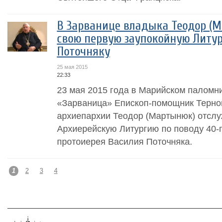
В Зарванице владыка Теодор (
свою первую заупокойную Литур
Поточняку
25 мая 2015
22:33
23 мая 2015 года в Марийском паломн
«Зарваница» Епископ-помощник Терно
архиепархии Теодор (Мартынюк) отсл
Архиерейскую Литургию по поводу 40-г
протоиерея Василия Поточняка.
1
2
3
4