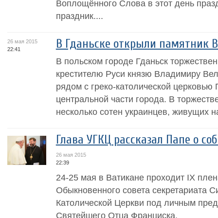
Воплощённого Слова в этот день пра
праздник....
В Гданьске открыли памятник 
26 мая 2015
22:41
В польском городе Гданьск торжестве
крестителю Руси князю Владимиру Вел
рядом с греко-католической церковью 
центральной части города. В торжеств
несколько сотен украинцев, живущих на
Глава УГКЦ рассказал Папе о со
26 мая 2015
22:39
24-25 мая в Ватикане проходит IX пле
Обыкновенного совета секретариата С
Католической Церкви под личным пре
Святейшего Отца Франциска.