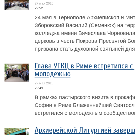
27 мая 2015
22:52
24 мая в Тернополе Архиепископ и Ми
Зборовский Василий (Семенюк) на тер
колледжа имени Вячеслава Чорновила
церковь в честь Покрова Пресвятой Бо
призвана стать духовной святыней для 
Глава УГКЦ в Риме встретился с
молодежью
27 мая 2015
22:49
В рамках пастырского визита в прока
Софии в Риме Блаженнейший Святосла
встретился с молодёжным сообщество
Архиерейской Литургией завер