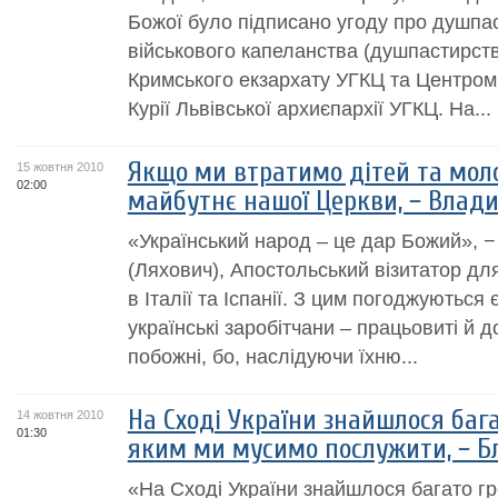
Божої було підписано угоду про душпа
військового капеланства (душпастирств
Кримського екзархату УГКЦ та Центром
Курії Львівської архиєпархії УГКЦ. На...
Якщо ми втратимо дітей та мол
15 жовтня 2010
02:00
майбутнє нашої Церкви, − Владик
«Український народ – це дар Божий», −
(Ляхович), Апостольський візитатор для
в Італії та Іспанії. З цим погоджуються
українські заробітчани – працьовиті й 
побожні, бо, наслідуючи їхню...
На Сході України знайшлося бага
14 жовтня 2010
01:30
яким ми мусимо послужити, − 
«На Сході України знайшлося багато гр