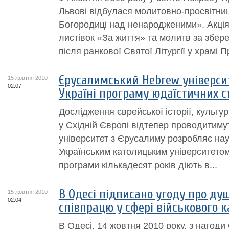
Львові відбулася молитовно-просвітни
Богородиці над ненародженими». Акці
листівок «За життя» та молитв за збер
після ранкової Святої Літургії у храмі П
Єрусалимський Hebrew універси
15 жовтня 2010
02:07
Україні програму юдаїстичних ст
Дослідження єврейської історії, культур
у Східній Європі відтепер проводитиму
університет з Єрусалиму розробляє нау
Українським католицьким університетом.
програми кількадесят років діють в...
В Одесі підписано угоду про ду
15 жовтня 2010
02:04
співпрацю у сфері військового 
В Одесі, 14 жовтня 2010 року, з нагод