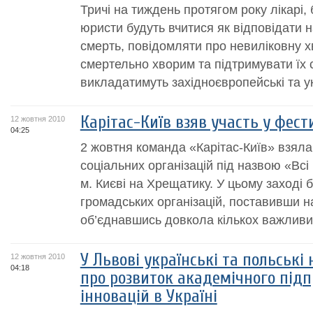
Тричі на тиждень протягом року лікарі,
юристи будуть вчитися як відповідати 
смерть, повідомляти про невиліковну х
смертельно хворим та підтримувати їх с
викладатимуть західноєвропейські та укр
Карітас-Київ взяв участь у фести
12 жовтня 2010
04:25
2 жовтня команда «Карітас-Київ» взяла
соціальних організацій під назвою «Всі
м. Києві на Хрещатику. У цьому заході 
громадських організацій, поставивши 
об’єднавшись довкола кількох важливих
У Львові українські та польські
12 жовтня 2010
04:18
про розвиток академічного під
інновацій в Україні