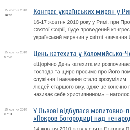
Конгрес українських мирян у Ри
15 жовтня 2010
10:45
16-17 жовтня 2010 року у Римі, при Пр
Святої Софії, буде проведений конгрес
український мирянин у світлі навчання
День катехита у Коломийсько-Че
15 жовтня 2010
07:28
«Щорічно День катехита ми розпочина
Господа та щиро просимо про Його пом
служіння і навчання стало зрозумілим і
людей старшого віку, адже це конечно 
називає себе християнином» – наголос
У Львові відбулася молитовно-п
15 жовтня 2010
07:01
«Покров Богородиці над ненар
14 жовтня 2010 року у свято Покрову П