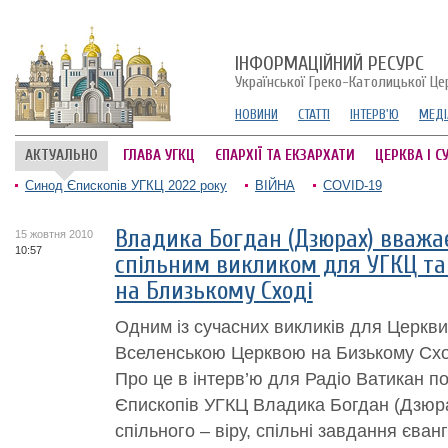
ІНФОРМАЦІЙНИЙ РЕСУРС
Української Греко-Католицької Це
НОВИНИ
СТАТТІ
ІНТЕРВ'Ю
МЕДІ
АКТУАЛЬНО
ГЛАВА УГКЦ
ЄПАРХІЇ ТА ЕКЗАРХАТИ
ЦЕРКВА І С
Синод Єпископів УГКЦ 2022 року
ВІЙНА
COVID-19
Владика Богдан (Дзюрах) вважає
15 жовтня 2010
10:57
спільним викликом для УГКЦ та
на Близькому Сході
Одним із сучасних викликів для Церкви
Вселенською Церквою на Бизькому Сході
Про це в інтерв’ю для Радіо Ватикан 
Єпископів УГКЦ Владика Богдан (Дзюра
спільного – віру, спільні завдання єванг