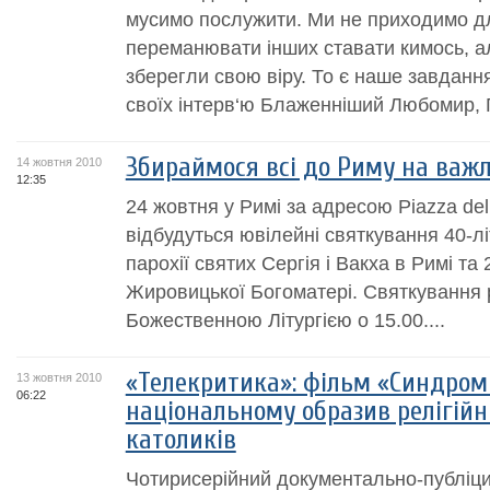
мусимо послужити. Ми не приходимо д
переманювати інших ставати кимось, а
зберегли свою віру. То є наше завдання
своїх інтерв‘ю Блаженніший Любомир, Г
Збираймося всі до Риму на важ
14 жовтня 2010
12:35
24 жовтня у Римі за адресою Piazza del
відбудуться ювілейні святкування 40-лі
парохії святих Сергія і Вакха в Римі та 
Жировицької Богоматері. Святкування 
Божественною Літургією о 15.00....
«Телекритика»: фільм «Синдром
13 жовтня 2010
06:22
національному образив релігійн
католиків
Чотирисерійний документально-публіц