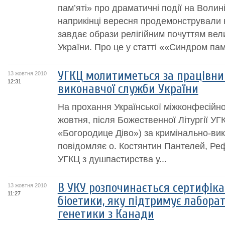
пам’яті» про драматичні події на Волин
наприкінці вересня продемонстрували 
завдає образи релігійним почуттям вел
України. Про це у статті ««Синдром пам’
УГКЦ молитиметься за працівни
13 жовтня 2010
12:31
виконавчої служби України
На прохання Української міжконфесійної
жовтня, після Божественної Літургії УГ
«Богородице Діво») за кримінально-вик
повідомляє о. Костянтин Пантелей, Реф
УГКЦ з душпастирства у...
В УКУ розпочинається сертифіка
13 жовтня 2010
11:27
біоетики, яку підтримує лабора
генетики з Канади