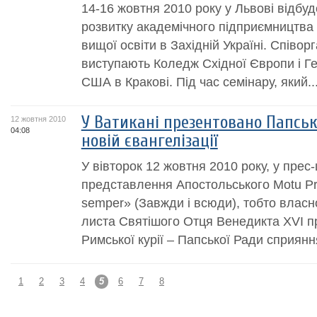
14-16 жовтня 2010 року у Львові відбу
розвитку академічного підприємництва т
вищої освіти в Західній Україні. Співор
виступають Коледж Східної Європи і Г
США в Кракові. Під час семінару, який..
У Ватикані презентовано Папсь
12 жовтня 2010
04:08
новій євангелізації
У вівторок 12 жовтня 2010 року, у прес
представлення Апостольського Motu Pr
semper» (Завжди і всюди), тобто влас
листа Святішого Отця Венедикта ХVІ п
Римської курії – Папської Ради сприяння
1
2
3
4
5
6
7
8