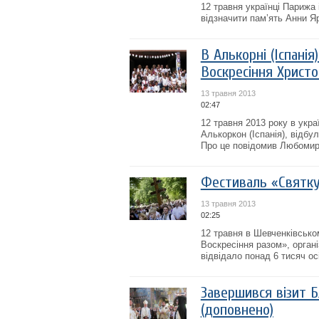
12 травня українці Парижа 
відзначити пам’ять Анни Я
В Алькорні (Іспані
Воскресіння Христо
13 травня 2013
02:47
12 травня 2013 року в укра
Алькоркон (Іспанія), відбу
Про це повідомив Любомир 
Фестиваль «Святку
13 травня 2013
02:25
12 травня в Шевченківсько
Воскресіння разом», орган
відвідало понад 6 тисяч ос
Завершився візит Б
(доповнено)