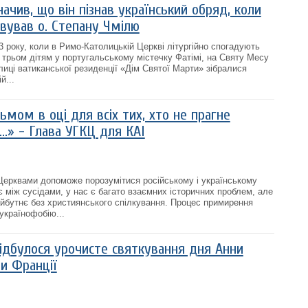
ачив, що він пізнав український обряд, коли
вував о. Степану Чмілю
3 року, коли в Римо-Католицькій Церкві літургійно спогадують
ї трьом дітям у португальському містечку Фатімі, на Святу Месу
иці ватиканської резиденції «Дім Святої Марти» зібралися
й...
ьмом в оці для всіх тих, хто не прагне
…» - Глава УГКЦ для КАІ
ерквами допоможе порозумітися російському і українському
є між сусідами, у нас є багато взаємних історичних проблем, але
йбутнє без християнського спілкування. Процес примирення
українофобію...
відбулося урочисте святкування дня Анни
и Франції