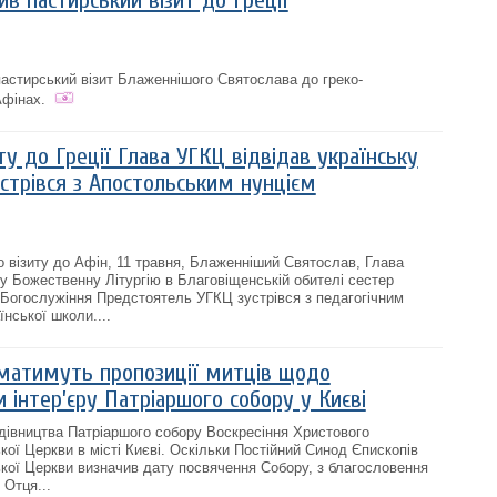
в пастирський візит до Греції
 пастирський візит Блаженнішого Святослава до греко-
Афінах.
ту до Греції Глава УГКЦ відвідав українську
устрівся з Апостольським нунцієм
о візиту до Афін, 11 травня, Блаженніший Святослав, Глава
 Божественну Літургію в Благовіщенській обителі сестер
 Богослужіння Предстоятель УГКЦ зустрівся з педагогічним
нської школи....
матимуть пропозиції митців щодо
 інтер’єру Патріаршого собору у Києві
дівництва Патріаршого собору Воскресіння Христового
кої Церкви в місті Києві. Оскільки Постійний Синод Єпископів
ької Церкви визначив дату посвячення Собору, з благословення
Отця...