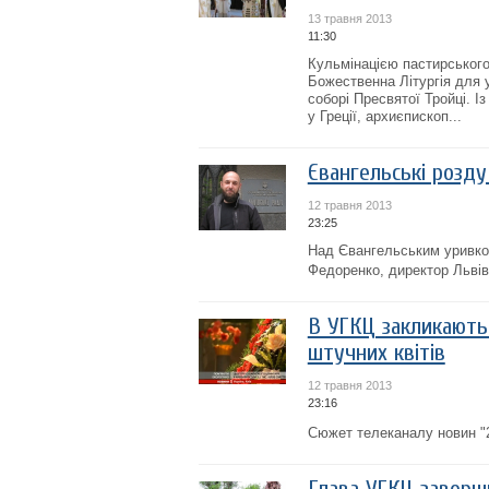
13 травня 2013
11:30
Кульмінацією пастирського
Божественна Літургія для 
соборі Пресвятої Тройці. 
у Греції, архиєпископ...
Євангельські розд
12 травня 2013
23:25
Над Євангельським уривком 
Федоренко, директор Львів
В УГКЦ закликають 
штучних квітів
12 травня 2013
23:16
Сюжет телеканалу новин "2