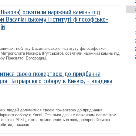
 Львова) освятили наріжний камінь під
и Василіанському інституті філософсько-
ій
ховичах, поблизу Василіанського інституту філософсько-
і Митрополита Йосифа (Рутського), освятили наріжний камінь під
ру Пресвятої Богородиці.
итися своєю пожертвою до придбання
ля Патріаршого собору в Києві», - владика
жих людей долучитися своєю пожертвою до придбання
іаршого собору в Києві. Оскільки дзвін є важливим елементом
ї святині УГКЦ, вже є домовленість із західноєвропейською
бити», - сказав...