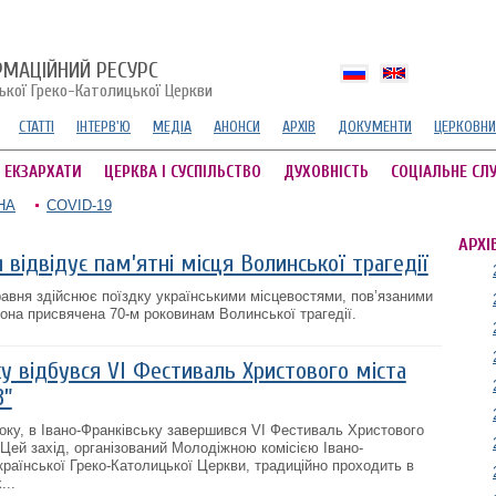
РМАЦІЙНИЙ РЕСУРС
ської Греко-Католицької Церкви
СТАТТІ
ІНТЕРВ'Ю
МЕДІА
АНОНСИ
АРХІВ
ДОКУМЕНТИ
ЦЕРКОВНИ
А ЕКЗАРХАТИ
ЦЕРКВА І СУСПІЛЬСТВО
ДУХОВНІСТЬ
СОЦІАЛЬНЕ СЛ
НА
COVID-19
АРХІ
 відвідує пам’ятні місця Волинської трагедії
равня здійснює поїздку українськими місцевостями, пов’язаними
она присвячена 70-м роковинам Волинської трагедії.
у відбувся VI Фестиваль Христового міста
3”
року, в Івано-Франківську завершився VI Фестиваль Христового
. Цей захід, організований Молодіжною комісією Івано-
країнської Греко-Католицької Церкви, традиційно проходить в
...