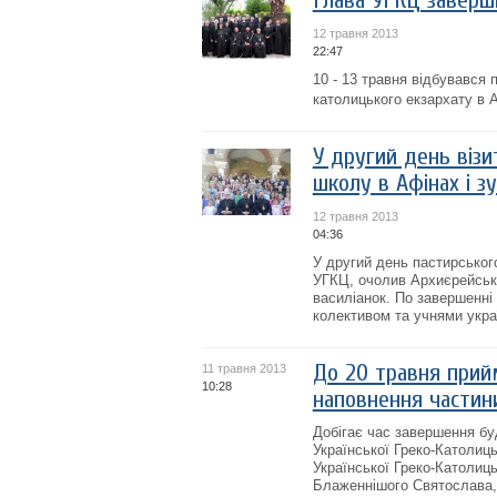
Глава УГКЦ заверши
12 травня 2013
22:47
10 - 13 травня відбувався
католицького екзархату в 
У другий день візи
школу в Афінах і з
12 травня 2013
04:36
У другий день пастирськог
УГКЦ, очолив Архиєрейську
василіанок. По завершенні
колективом та учнями украї
До 20 травня прий
11 травня 2013
10:28
наповнення частини
Добігає час завершення бу
Української Греко-Католиць
Української Греко-Католиц
Блаженнішого Святослава, 