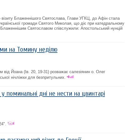
 візиту Блаженнішого Святослава, Глави УГКЦ, до Афін стала
української громади Святого Миколая, що діє при катедральному
Із Блаженнішим Святославом співслужили: Апостольський нунцій
уми на Томину неділю
від Йоана (Ів. 20, 19-31) розважає салезіянин о. Олег
ської нічліжки для безпритульних.
у поминальні дні не нести на цвинтарі
4".