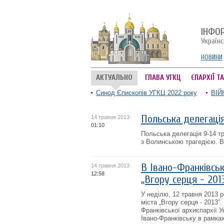
ІНФО
Україн
НОВИНИ
АКТУАЛЬНО
ГЛАВА УГКЦ
ЄПАРХІЇ Т
Синод Єпископів УГКЦ 2022 року
ВІЙ
Польська делегація
14 травня 2013
01:10
Польська делегація 9-14 т
з Волинською трагедією. В
В Івано-Франківськ
14 травня 2013
12:58
„Вгору серця - 201
У неділю, 12 травня 2013 
міста „Вгору серця - 2013”
Франківської архиєпархії У
Івано-Франківську в рамках