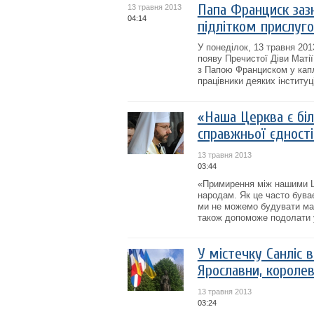
Папа Франциск зазн
13 травня 2013
04:14
підлітком прислуго
У понеділок, 13 травня 201
появу Пречистої Діви Маті
з Папою Франциском у капл
працівники деяких інституці
«Наша Церква є біл
справжньої єдності
13 травня 2013
03:44
«Примирення між нашими Ц
народам. Як це часто бува
ми не можемо будувати ма
також допоможе подолати 
У містечку Санліс 
Ярославни, королев
13 травня 2013
03:24