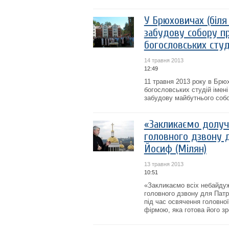
У Брюховичах (біля
забудову собору пр
богословських студ
14 травня 2013
12:49
11 травня 2013 року в Брю
богословських студій імен
забудову майбутнього собо
«Закликаємо долуч
головного дзвону д
Йосиф (Мілян)
13 травня 2013
10:51
«Закликаємо всіх небайду
головного дзвону для Патр
під час освячення головно
фірмою, яка готова його зро