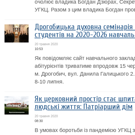
очолює владика Богдан Дзюрах, Секре
УГКЦ. Разом з цим владика Богдан пров
Дрогобицька духовна семінарія 
студентів на 2020-2026 навчаль
20 травня 2020
10:53
Як повідомляє сайт навчального заклад
абітурієнтів триватиме впродовж 15 че
м. Дрогобич, вул. Данила Галицького 2.
8-10 липня.
Як церковний простір стає шпит
людські життя: Патріарший дім
20 травня 2020
08:30
В умовах боротьби із пандемією УГКЦ 