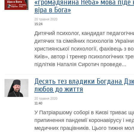
«громадянина Неба» мова піде н
віра в Бога»
20 травня 2020
15:24
Дитячий психолог, кандидат педагогічни
дитячих та сімейних психологів України,
християнської психології, фахівець з в
Київ», автор і тренер психологічних тре
підлітків Наталія Сиротич проведе...
Десять тез владики Богдана Дз
любов до життя
20 травня 2020
11:40
У Патріаршому соборі в Києві триває 
припинення пандемії коронавірусу і нед
медичних працівників. Цього тижня мо