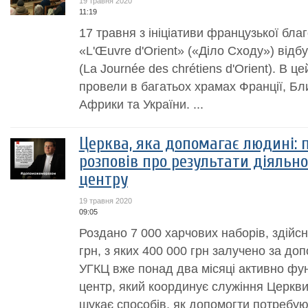
19 травня 2020
11:19
17 травня з ініціативи французької благ
«L'Œuvre d'Orient» («Діло Сходу») від
(La Journée des chrétiens d'Orient). В 
провели в багатьох храмах Франції, Бли
Африки та України. ...
Церква, яка допомагає людині:
розповів про результати діяльн
центру
19 травня 2020
09:05
Роздано 7 000 харчових наборів, здійсн
грн, з яких 400 000 грн залучено за д
УГКЦ вже понад два місяці активно фу
центр, який координує служіння Церкви
шукає способів, як допомогти потребуюч