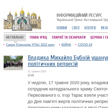
ІНФОРМАЦІЙНИЙ РЕСУРС
Української Греко-Католицької Це
НОВИНИ
СТАТТІ
ІНТЕРВ'Ю
МЕДІ
АКТУАЛЬНО
ГЛАВА УГКЦ
ЄПАРХІЇ ТА ЕКЗАРХАТИ
ЦЕРКВА І С
Синод Єпископів УГКЦ 2022 року
ВІЙНА
COVID-19
Владика Михайло Бубній ушану
політичних репресій
21 травня 2020
11:02
У неділю, 17 травня 2020 року, владик
сотрудник катедрального храму Святог
Первозваного о. Ігор Тарас взяли учас
до Дня пам’яті жертв політичних репресі
Християнському кладовищі в місті Одеса