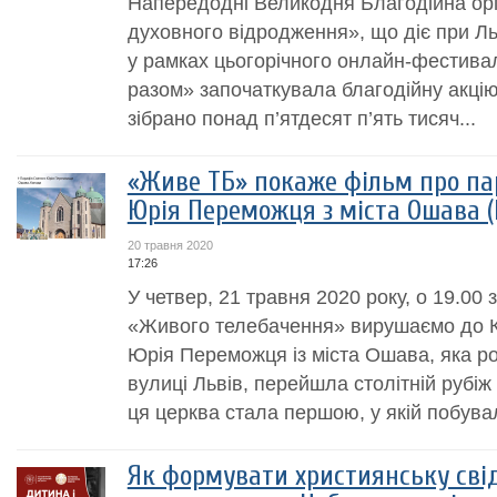
Напередодні Великодня Благодійна орг
духовного відродження», що діє при Ль
у рамках цьогорічного онлайн-фестив
разом» започаткувала благодійну акцію. 
зібрано понад п’ятдесят п’ять тисяч...
«Живе ТБ» покаже фільм про па
Юрія Переможця з міста Ошава 
20 травня 2020
17:26
У четвер, 21 травня 2020 року, о 19.00
«Живого телебачення» вирушаємо до К
Юрія Переможця із міста Ошава, яка р
вулиці Львів, перейшла столітній рубіж 
ця церква стала першою, у якій побувал
Як формувати християнську сві