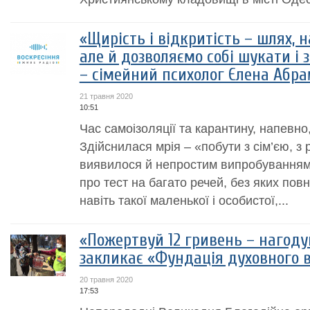
«Щирість і відкритість – шлях, 
але й дозволяємо собі шукати і 
– сімейний психолог Єлена Абр
21 травня 2020
10:51
Час самоізоляції та карантину, напевно
Здійснилася мрія – «побути з сім’єю, з
виявилося й непростим випробуванням 
про тест на багато речей, без яких пов
навіть такої маленької і особистої,...
«Пожертвуй 12 гривень – нагоду
закликає «Фундація духовного 
20 травня 2020
17:53