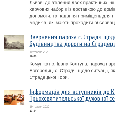
Львові до втілення двох практичних іні
харчових наборів із доставкою до домів
допомоги, та надання приміщень для 
медиків, які мають проходити обсерваці
Звернення пароха с. Страдч щод
будівництва дороги на Страдець
19 травня 2020
16:34
Комунікат о. Івана Колтуна, пароха пар
Богородиці с. Страдч, щодо ситуації, 
Страдецької Гори.
Інформація для вступників до К
Трьохсвятительської духовної се
19 травня 2020
13:34