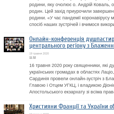
родини, яку очолює о. Андрій Коваль,
родин. Цей захід приурочили заверше
родини. «У час пандемії коронавірусу
спосіб наших зустрічей і вчимося викор
Онлайн-конференція душпастир
центрального регіону з Блажен
19 травня 2020
11:32
16 травня 2020 року священники, які 
українських громадах в областях Лаціо,
Сардинія провели онлайн-зустріч з Б
Главою і Отцем УГКЦ, і владикою Діоні
Апостольського екзархату зі всіма права
Християни Франції та України об