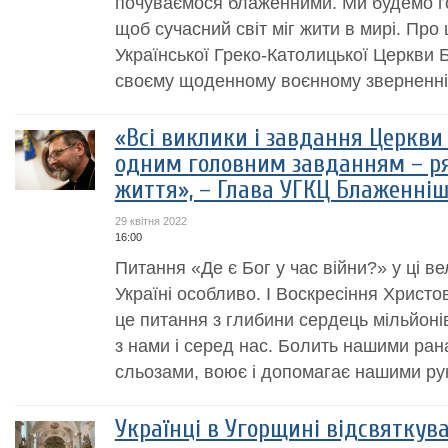
почуваємося блаженними. Ми будемо го
щоб сучасний світ міг жити в мирі. Про 
Української Греко-Католицької Церкви
своєму щоденному воєнному зверненні у
«Всі виклики і завдання Церкви 
одним головним завданням – р
життя», – Глава УГКЦ Блаженні
29 квітня 2022
16:00
Питання «Де є Бог у час війни?» у ці ве
Україні особливо. І Воскресіння Христо
це питання з глибини сердець мільйонів 
з нами і серед нас. Болить нашими ра
сльозами, воює і допомагає нашими рук
Українці в Угорщині відсвяткув