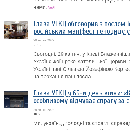
нами.
Глава УГКЦ обговорив з послом Іс
російський маніфест геноциду у
29 квітня 2022
21:32
Сьогодні, 29 квітня, у Києві Блаженніш
Української Греко-Католицької Церкви, з
Україні пані Сільвією Йозефіною Кортес
на прохання пані посла.
Глава УГКЦ у 65-й день війни: «
особливому відчуває спрагу за 
29 квітня 2022
16:06
Ми, українці, голодні та спраглі справе