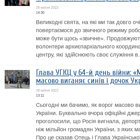
28 квітня 2022
14:30
Великодні свята, на які ми так довго о
повертаємося до звичного режиму робот
може бути щось «звичне». Продовжуют
волонтери архиєпархіального координа
центру, які здійснюють своє служіння в.
Глава УГКЦ у 64-й день війни: «
масово виганяє синів і дочок Укр
28 квітня 2022
13:11
Сьогодні ми бачимо, як ворог масово ви
України. Буквально вчора офіційні джер
проголосили, що Росія вигнала, депорт
ніж мільйон громадян України, з яких ма
Про це сказав Отець і Глава Української