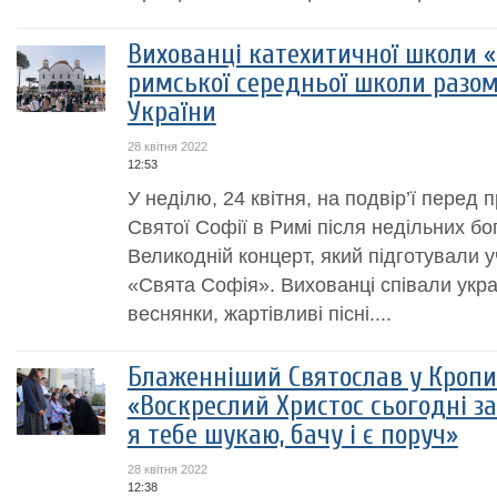
Вихованці катехитичної школи «
римської середньої школи разо
України
28 квітня 2022
12:53
У неділю, 24 квітня, на подвір’ї пере
Святої Софії в Римі після недільних бо
Великодній концерт, який підготували у
«Свята Софія». Вихованці співали украї
веснянки, жартівливі пісні....
Блаженніший Святослав у Кроп
«Воскреслий Христос сьогодні за
я тебе шукаю, бачу і є поруч»
28 квітня 2022
12:38