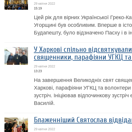
29 квітня 2022
15:19
Цей рік для вірних Української Греко-К
Угорщині був особливим. Вперше в істор
Будапешту, було відзначено Пасху і в і
У Харкові спільно відсвяткувал
священники, парафіяни УГКЦ та
29 квітня 2022
13:23
На завершення Великодніх свят священ
Харкові, парафіяни УГКЦ та волонтери 
зустріч. Ініціював відпочинкову зустріч
Василій.
Блаженніший Святослав відвідав
29 квітня 2022