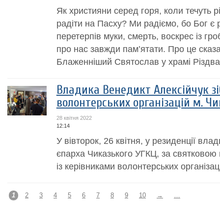
Як християни серед горя, коли течуть рі
радіти на Пасху? Ми радіємо, бо Бог є р
перетерпів муки, смерть, воскрес із гро
про нас завжди пам’ятати. Про це сказ
Блаженніший Святослав у храмі Різдва 
Владика Венедикт Алексійчук зі
волонтерських організацій м. Чи
28 квітня 2022
12:14
У вівторок, 26 квітня, у резиденції вла
єпарха Чиказького УГКЦ, за святковою 
із керівниками волонтерських організаці
1
2
3
4
5
6
7
8
9
10
→
…