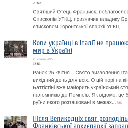
20:50
Святіший Отець Франциск, поблагосло
Єпископів УГКЦ, призначив владику Б
єпископом Торонтської єпархії УГКЦ.
Коли українці в Італії не працю
мир в Україні
28 квітня 2022
15:51
Ранок 25 квітня – Свято визволення Іта
вихідний день для всіх. О цій порі на к
Баттістіні вже майорить український стя
паломників до Помпеїв. Як відомо, це 
руїни якого розташовані в межах...
Після Великодніх свят розподіль
Франківської архиєпархії запра