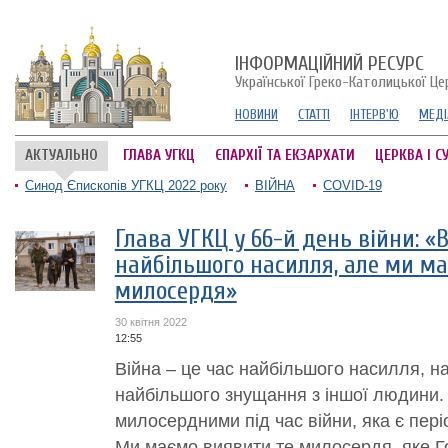
ІНФОРМАЦІЙНИЙ РЕСУРС
Української Греко-Католицької Це
НОВИНИ
СТАТТІ
ІНТЕРВ'Ю
МЕДІ
АКТУАЛЬНО
ГЛАВА УГКЦ
ЄПАРХІЇ ТА ЕКЗАРХАТИ
ЦЕРКВА І С
Синод Єпископів УГКЦ 2022 року
ВІЙНА
COVID-19
Глава УГКЦ у 66-й день війни: «
найбільшого насилля, але ми м
милосердя»
30 квітня 2022
12:55
Війна – це час найбільшого насилля, 
найбільшого знущання з іншої людини. 
милосердними під час війни, яка є пері
Ми маємо виявити те милосердя, яке Г