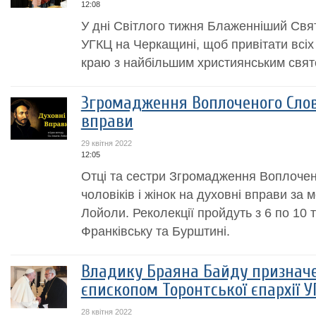
12:08
У дні Світлого тижня Блаженніший Свя
УГКЦ на Черкащині, щоб привітати всі
краю з найбільшим християнським свят
Згромадження Воплоченого Слов
вправи
29 квітня 2022
12:05
Отці та сестри Згромадження Воплоче
чоловіків і жінок на духовні вправи за м
Лойоли. Реколекції пройдуть з 6 по 10 
Франківську та Бурштині.
Владику Браяна Байду признач
єпископом Торонтської єпархії 
28 квітня 2022