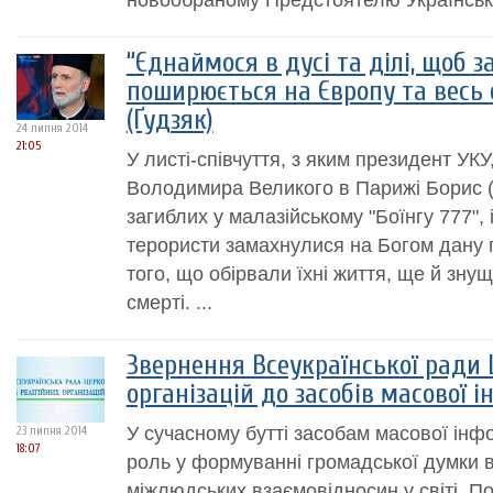
“Єднаймося в дусі та ділі, щоб з
поширюється на Європу та весь с
(Ґудзяк)
24 липня 2014
21:05
У листі-співчуття, з яким президент УКУ
Володимира Великого в Парижі Борис (
загиблих у малазійському "Боїнгу 777", 
терористи замахнулися на Богом дану гі
того, що обірвали їхні життя, ще й зну
смерті. ...
Звернення Всеукраїнської ради Ц
організацій до засобів масової і
У сучасному бутті засобам масової інф
23 липня 2014
18:07
роль у формуванні громадської думки в 
міжлюдських взаємовідносин у світі. П