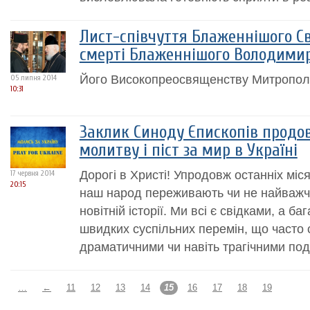
Лист-співчуття Блаженнішого С
смерті Блаженнішого Володимир
Його Високопреосвященству Митропол
05 липня 2014
10:31
Заклик Синоду Єпископів продо
молитву і піст за мир в Україні
Дорогі в Христі! Упродовж останніх міс
17 червня 2014
20:15
наш народ переживають чи не найважчи
новітній історії. Ми всі є свідками, а ба
швидких суспільних перемін, що часто
драматичними чи навіть трагічними под
…
←
11
12
13
14
15
16
17
18
19