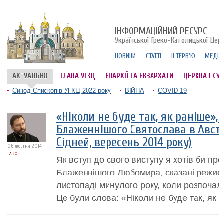
ІНФОРМАЦІЙНИЙ РЕСУРС
Української Греко-Католицької Це
НОВИНИ
СТАТТІ
ІНТЕРВ'Ю
МЕДІ
АКТУАЛЬНО
ГЛАВА УГКЦ
ЄПАРХІЇ ТА ЕКЗАРХАТИ
ЦЕРКВА І С
Синод Єпископів УГКЦ 2022 року
ВІЙНА
COVID-19
«Ніколи не буде так, як раніше»
Блаженнішого Святослава в Авст
Сідней, вересень 2014 року)
06 жовтня 2014
12:30
Як вступ до свого виступу я хотів би п
Блаженнішого Любомира, сказані режис
листопаді минулого року, коли розпочал
Це були слова: «Ніколи не буде так, як