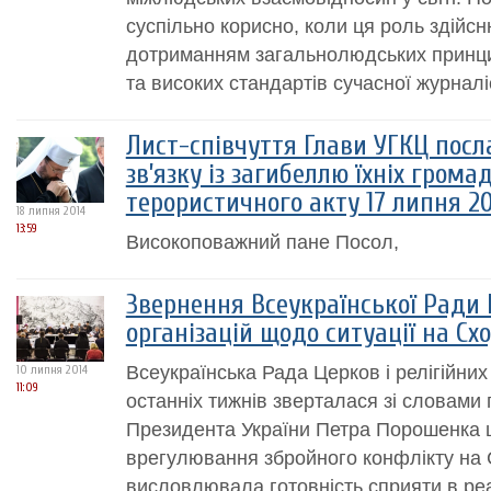
суспільно корисно, коли ця роль здійсн
дотриманням загальнолюдських принци
та високих стандартів сучасної журналіс
Лист-співчуття Глави УГКЦ посл
зв’язку із загибеллю їхніх грома
терористичного акту 17 липня 20
18 липня 2014
13:59
Високоповажний пане Посол,
Звернення Всеукраїнської Ради Ц
організацій щодо ситуації на Сх
Всеукраїнська Рада Церков і релігійних
10 липня 2014
11:09
останніх тижнів зверталася зі словами 
Президента України Петра Порошенка
врегулювання збройного конфлікту на С
висловлювала готовність сприяти в реа