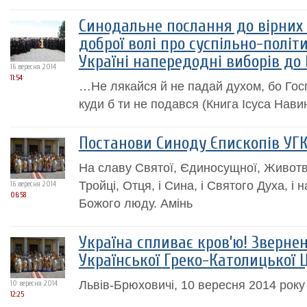
Синодальне послання до вірних 
доброї волі про суспільно-політ
Україні напередодні виборів до
16 вересня 2014
11:54
…Не лякайся й не падай духом, бо Госпо
куди б ти не подався (Книга Ісуса Навин
Постанови Синоду Єпископів УГК
На славу Святої, Єдиносущної, Животв
Тройці, Отця, і Сина, і Святого Духа, і
16 вересня 2014
06:58
Божого люду. Амінь
Україна спливає кров’ю! Зверне
Української Греко-Католицької 
Львів-Брюховичі, 10 вересня 2014 року
10 вересня 2014
12:25