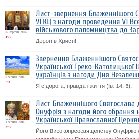
Лист-звернення Блаженнішого С
УГКЦ з нагоди проведення VI Вс
військового паломництва до За
02 вересня 2014
14:25
Дорогі в Христі!
Звернення Блаженнішого Святос
Української Греко-Католицької Ц
українців з нагоди Дня Незалеж
18 серпня 2014
15:17
Я є дорога, правда і життя (Ів. 14, 6).
Лист Блаженнішого Святослава
Онуфрія з нагоди його обрання 
Української Православної Церкв
14 серпня 2014
12:55
Його Високопреосвященству Онуфрію (
новообраному Предстоятелю Українськ