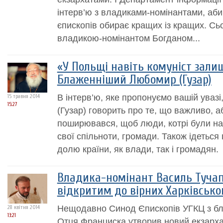
інтерв’ю з владиками-номінантами, аби 
єпископів обирає кращих із кращих. Сь
владикою-номінантом Богданом...
«У Польщі навіть комуніст зали
Блаженніший Любомир (Гузар)
В інтерв’ю, яке пропонуємо вашій ува
15 травня 2014
15:27
(Гузар) говорить про те, що важливо, 
поширювався, щоб люди, котрі були на
свої спільноти, громади. Також ідеться 
долю країни, як влади, так і громадян.
Владика-номінант Василь Тучап
відкритим до вірних Харківсько
Нещодавно Синод Єпископів УГКЦ з бл
28 квітня 2014
13:21
Отця Франциска утворив новий екзарха