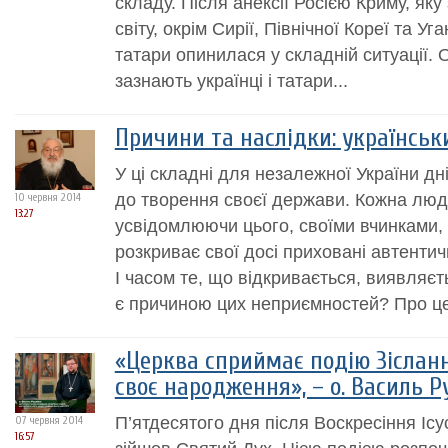
складу. Після анексії Росією Криму, яку
світу, окрім Сирії, Північної Кореї та Уг
татари опинилася у складній ситуації. 
зазнають українці і татари...
Причини та наслідки: українськ
У ці складні для незалежної України дн
до творення своєї держави. Кожна люд
10 червня 2014
13:27
усвідомлюючи цього, своїми вчинками,
розкриває свої досі приховані автентич
І часом те, що відкривається, виявляє
є причиною цих неприємностей? Про це
«Церква сприймає подію Зісланн
своє народження», – о. Василь 
П’ятдесятого дня після Воскресіння Ісу
07 червня 2014
16:57