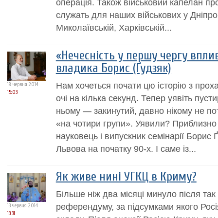
операція. Також військовий капелан пров
служать для наших військових у Дніпро
Миколаївській, Харківській...
«Нечесність у першу чергу вплив
владика Борис (Ґудзяк)
Нам хочеться почати цю історію з проха
18 червня 2014
15:03
очі на кілька секунд. Тепер уявіть пуст
ньому — закинутий, давно нікому не по
«на чотири групи». Уявили? Приблизно
науковець і випускник семінарії Борис 
Львова на початку 90-х. І саме із...
Як живе нині УГКЦ в Криму?
Більше ніж два місяці минуло після так
референдуму, за підсумками якого Росі
13 червня 2014
13:31