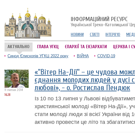
ІНФОРМАЦІЙНИЙ РЕСУРС
Української Греко-Католицької Це
НОВИНИ
СТАТТІ
ІНТЕРВ'Ю
МЕДІ
АКТУАЛЬНО
ГЛАВА УГКЦ
ЄПАРХІЇ ТА ЕКЗАРХАТИ
ЦЕРКВА І С
Синод Єпископів УГКЦ 2022 року
ВІЙНА
COVID-19
«"Вітер На-Дії" – це чудова мож
єднання молодих людей у дусі с
любові», - о. Ростислав Пендюк
11 липня 2014
16:28
Із 10 по 13 липня у Львові відбуватимет
християнської молоді «Вітер На-Дії», у
стати молоді люди зі всієї України від 1
активно провести це літо та збагатитис