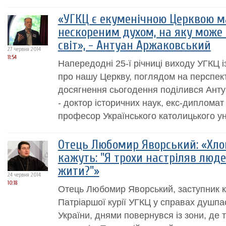
«УГКЦ є екуменічною Церквою м
нескореним духом, на яку може 
світ», - Антуан Аржаковський
27 червня 2014
11:54
Напередодні 25-ї річниці виходу УГКЦ і
про нашу Церкву, поглядом на перспект
досягнення сьогодення поділився Анту
- доктор історичних наук, екс-диплома
професор Українського католицького ун
Отець Любомир Яворський: «Хлоп
кажуть: "Я трохи настріляв люде
жити?"»
24 червня 2014
10:18
Отець Любомир Яворський, заступник 
Патріаршої курії УГКЦ у справах душпа
України, днями повернувся із зони, де