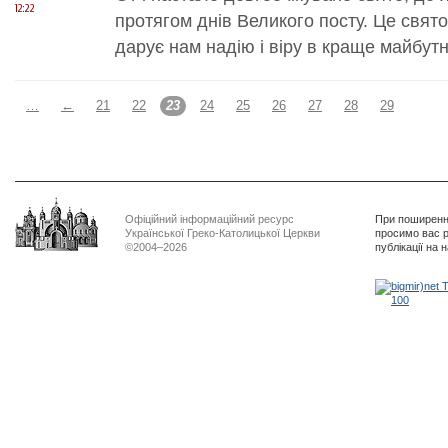
12:22
протягом днів Великого посту. Це свято
дарує нам надію і віру в краще майбутн
…
←
21
22
23
24
25
26
27
28
29
Офіційний інформаційний ресурс
При поширенні
Української Греко-Католицької Церкви
просимо вас р
©2004–2026
публікації на 