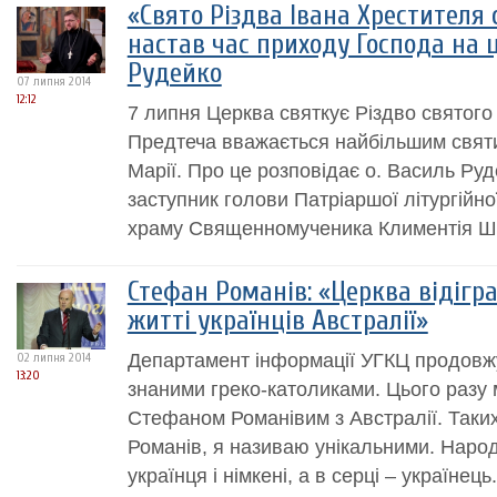
«Свято Різдва Івана Хрестителя 
настав час приходу Господа на ц
Рудейко
07 липня 2014
12:12
7 липня Церква святкує Різдво святого 
Предтеча вважається найбільшим святи
Марії. Про це розповідає о. Василь Руд
заступник голови Патріаршої літургійно
храму Священномученика Климентія Ше
Стефан Романів: «Церква відігр
житті українців Австралії»
Департамент інформації УГКЦ продовжує
02 липня 2014
13:20
знаними греко-католиками. Цього разу
Стефаном Романівим з Австралії. Таки
Романів, я називаю унікальними. Народ
українця і німкені, а в серці – українець.