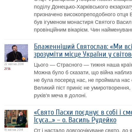
поділу Донецько-Харківського екзархат
призначено високопреподобного отця В
був ігуменом монастиря Святого Василі
провінційним вікарієм. Чин найменування
Блаженніший Святослав: «Ми вс
зрозуміти місце України у світо
Цього — Страсного — тижня наша країн
22 квітня 2014
21:56
Можна було б сказати, що війна наблиз
не була посеред нас, не проймала нас о
Великий піст приніс не умиротворення, 
руків'я меча в долоні.
«Свято Пасхи поєднує в собі і см
Ісуса…» – о. Василь Рудейко
От і настало довгоочікуване свято, до 
19 квітня 2014