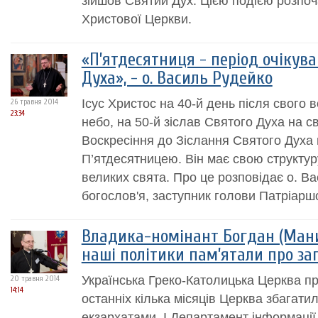
зійшов Святий Дух. Цією подією розпоч
Христової Церкви.
«П’ятдесятниця - період очікув
Духа», - о. Василь Рудейко
Ісус Христос на 40-й день після свого в
26 травня 2014
23:34
небо, на 50-й зіслав Святого Духа на св
Воскресіння до Зіслання Святого Духа 
П’ятдесятницею. Він має свою структур
великих свята. Про це розповідає о. В
богослов'я, заступник голови Патріаршо
Владика-номінант Богдан (Мани
наші політики пам’ятали про за
Українська Греко-Католицька Церква п
20 травня 2014
14:14
останніх кілька місяців Церква збагат
екзархатами. І Департамент інформаці