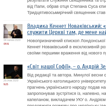
результати служіння священника та о
від Папи, обрав отця Степана Суса єпи
Тридцятивосьмирічний священник став
Владика Кеннет Новаківський: «
служити Церкві там, де мене н
Новопризначений єпископ Лондонської 
04 лютого 2020
09:16
Кеннет Новаківський в ексклюзивній ро
своїми першими враження від нового п
«Світ нашої Софії», – о. Андрій З
Від редакції та автора. Минулої весни 
Українського католицького університету
26 січня 2020
16:35
прагнень українського народу подав на
запропонував зустрітися із, напевно, 
капеланом, викладачем УКУ о. Андрієм
продовжити розмову про українську ідею