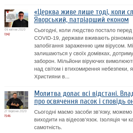
«Церква живе лише тоді, коли с
Яворський, патріарший економ
Сьогодні, коли людство постало пере
06 квітня 2020
13:42
COVID-19, держави вживають різномані
запобігання зараженню цим вірусом. 
залишаються у своїх домівках, дотрим
заборон. Мільйони віруючих вимолюют
над світом і втихомирення небезпеки, 
Християни в...
Молитва долає всі відстані. Вл
про освячення пасок і сповідь 
Сьогодні маємо засоби зв’язку, можемо
27 березня 2020
15:46
виходити на відеозв’язок. Ізоляція чи 
самотність.