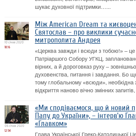
шукає духовної підтримки…...
Між Аmerican Dream та києвоцен
Святослав – про виклики сучасн
митрополита Андрея
10 січня 2020
18:16
«Церква завжди і всюди з тобою!» – це
Патріаршого Собору УГКЦ, запланованог
вірних, а й дороговказ руху – зовнішнь
духовенства, питання і завдання. Бо щ
тому глобальному «всюди», необхідна 
відкриття наново вічно змінних запитів, 
«Ми сподіваємося, що й новий 
Папу до України», – інтерв’ю Г
«Главком»
06 січня 2020
12:54
Глава Української Греко-Католицької 