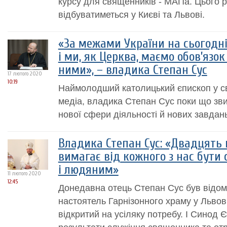
курсу для священників - МАПа. Цього 
відбуватиметься у Києві та Львові.
«За межами України на сьогодні
і ми, як Церква, маємо обов’язок
ними», – владика Степан Сус
17 лютого 2020
10:19
Наймолодший католицький єпископ у сві
медіа, владика Степан Сус поки що зви
нової сфери діяльності й нових завдань
Владика Степан Сус: «Двадцять 
вимагає від кожного з нас бути
і людяним»
11 лютого 2020
12:45
Донедавна отець Степан Сус був відоми
настоятель Гарнізонного храму у Львов
відкритий на усіляку потребу. І Синод 