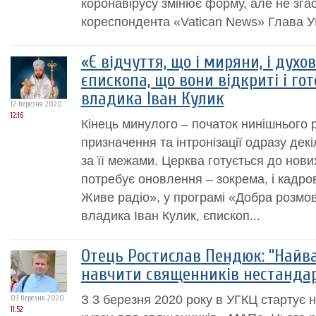
коронавірусу змінює форму, але не зга
кореспондента «Vatican News» Глава УГ
«Є відчуття, що і миряни, і духо
єпископа, що вони відкриті і гот
владика Іван Кулик
12 березня 2020
12:16
Кінець минулого – початок нинішнього 
призначення та інтронізації одразу декі
за її межами. Церква готується до нових
потребує оновлення – зокрема, і кадров
Живе радіо», у програмі «Добра розмо
владика Іван Кулик, єпископ...
Отець Ростислав Пендюк: “Найв
навчити священників нестандар
З 3 березня 2020 року в УГКЦ стартує 
03 березня 2020
11:52