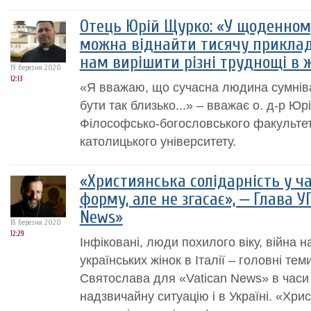
Отець Юрій Щурко: «У щоденном
можна віднайти тисячу приклад
нам вирішити різні труднощі в 
19 березня 2020
12:13
«Я вважаю, що сучасна людина сумніва
бути так близько...» – вважає о. д-р Юр
Філософсько-богословського факультет
католицького університету.
«Християнська солідарність у ч
форму, але не згасає», ‒ Глава У
News»
18 березня 2020
12:29
Інфіковані, люди похилого віку, війна н
українських жінок в Італії – головні те
Святослава для «Vatican News» в часи 
надзвичайну ситуацію і в Україні. «Хри