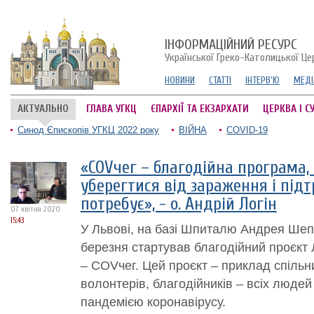
ІНФОРМАЦІЙНИЙ РЕСУРС
Української Греко-Католицької Це
НОВИНИ
СТАТТІ
ІНТЕРВ'Ю
МЕДІ
АКТУАЛЬНО
ГЛАВА УГКЦ
ЄПАРХІЇ ТА ЕКЗАРХАТИ
ЦЕРКВА І С
Синод Єпископів УГКЦ 2022 року
ВІЙНА
COVID-19
«COVчег – благодійна програма
уберегтися від зараження і підт
потребує», - о. Андрій Логін
07 квітня 2020
15:43
У Львові, на базі Шпиталю Андрея Шепт
березня стартував благодійний проєкт 
– COVчег. Цей проєкт – приклад спільн
волонтерів, благодійників – всіх людей 
пандемією коронавірусу.