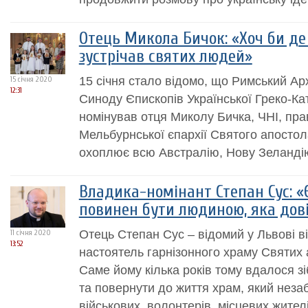
Отець Микола Бичок: «Хоч би де
зустрічав святих людей»
15 січня стало відомо, що Римський Ар
15 січня 2020
12:31
Синоду Єпископів Української Греко-Ка
номінував отця Миколу Бичка, ЧНІ, пр
Мельбурнської єпархії Святого апостол
охоплює всю Австралію, Нову Зеландію
Владика-номінант Степан Сус: «
повинен бути людиною, яка дові
Отець Степан Сус – відомий у Львові ві
11 січня 2020
13:52
настоятель гарнізонного храму Святих 
Саме йому кілька років тому вдалося з
та повернути до життя храм, який нез
військових, волонтерів, місцевих жител