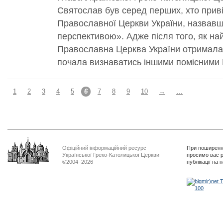
Святослав був серед перших, хто приві
Православної Церкви України, назвав
перспективою». Адже після того, як най
Православна Церква України отримала 
почала визнаватись іншими помісними 
1
2
3
4
5
6
7
8
9
10
→
…
Офіційний інформаційний ресурс
При поширенні
Української Греко-Католицької Церкви
просимо вас р
©2004–2026
публікації на 