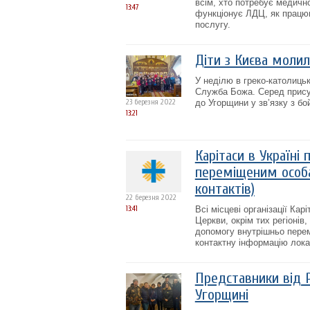
всім, хто потребує медично
13:47
функціонує ЛДЦ, як працюю
послугу.
Діти з Києва молил
У неділю в греко-католиць
Служба Божа. Серед присут
23 березня 2022
до Угорщини у зв’язку з бо
13:21
Карітаси в Україн
переміщеним особа
контактів)
22 березня 2022
13:41
Всі місцеві організації Кар
Церкви, окрім тих регіонів
допомогу внутрішньо пере
контактну інформацію локац
Представники від 
Угорщині