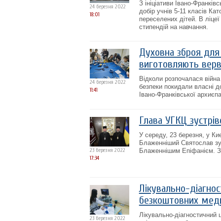
З ініціативи Івано-Франкі
24 березня 2022
добір учнів 5-11 класів К
18:01
переселених дітей. В ліце
стипендій на навчання.
Духовна зброя для 
виготовляють верв
Відколи розпочалася війна
24 березня 2022
безпеки покидали власні д
11:41
Івано-Франківської архиєпа
Глава УГКЦ зустрі
У середу, 23 березня, у Ки
Блаженніший Святослав зу
23 березня 2022
Блаженнішим Епіфанієм. З
17:34
Лікувально-діагнос
безкоштовних меди
Лікувально-діагностичний 
23 березня 2022