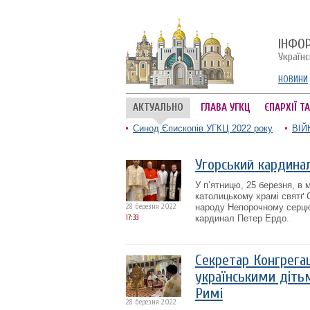
ІНФО
Україн
НОВИНИ
АКТУАЛЬНО
ГЛАВА УГКЦ
ЄПАРХІЇ Т
Синод Єпископів УГКЦ 2022 року
ВІЙ
Угорський кардина
У п’ятницю, 25 березня, в 
католицькому храмі святґ 
28 березня 2022
народу Непорочному серцю 
17:33
кардинал Петер Ердо.
Секретар Конгрегац
українськими дітьм
Римі
28 березня 2022