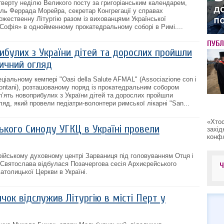
етверту неділю Великого посту за григоріанським календарем,
ль Феррада Морейра, секретар Конгрегації у справах
жественну Літургію разом із вихованцями Української
Софія» в однойменному прокатедральному соборі в Римі....
ПУБЛ
ибулих з України дітей та дорослих пройшли
ичний огляд
еціальному кемпері "Oasi della Salute AFMAL" (Associazione con i
ti lontani), розташованому поряд із прокатедральним собором
 п’ять новоприбулих з України дітей та дорослих пройшли
яд, який провели педіатри-волонтери римської лікарні "San...
«Хтос
ького Синоду УГКЦ в Україні провели
захід
конфл
рійському духовному центрі Зарваниця під головуванням Отця і
Святослава відбулася Позачергова сесія Архиєрейського
атолицької Церкви в Україні.
ок відслужив Літургію в місті Перт у