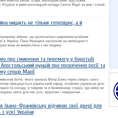
дика Микола Бичок, єпарх Мельбурнський, відслужив
ітургію в римо-католицькій катедрі Святої Марії за мир і спокій
йна нищить не тільки теперішнє, а й
нукуваному війною, що розпочалася широкомасштабним
ії в Україну, Папа Франциск наголосив на необхідності
, доки вона не викреслила з неї людину.
о про смирення та перемогу у боротьбі
 Апостольський нунцій про посвячення росії та
му серцю Марії
имволом болю, якого зазнала Матір Божа через смерть свого
тепер приєднується український народ, особливо українські діти,
 спраги та холоду, в темряві та в безмежному страху. Цю війну не
юдини святе для нас усіх, віруючих і невіруючих. ...
в Івано-Франківську відчиняє свої двері для
з усієї України