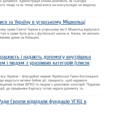
ї допомоги. Адміністрація клініки розповіла, як сьогодні
ть лікарі та як тепер записатися на консультацію чи медичну
ися за Україну в угорському Мішкольці
кому храмі Святої Терези в угорському місті Мішкольц відбулася
ніх в храмі були діти з футбольної школи м. Києва, які виїхали
йовими діями на Київщині.
і працюють і надають допомогу внутрішньо
м і людям з уразливих категорій (список
ітасу України – благодійної мережі Української Греко-Католицької
, де ведуться активні бойові дії, працюють, щоб надавати
міщеним особам (ВПО) та людям з уразливих категорій. Подаємо
ій, де працівники Карітасу готові надати допомогу та...
Ради Європи відвідали фундацію УГКЦ в