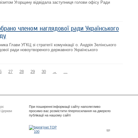
 візитом Угорщину відвідала заступниця голови офісу Ради
брано членом наглядової ради Українського
нду
ника Глави УГКЦ зі стратегії комунікації о. Андрія Зелінського
ової ради новоутвореного державного Українського
6
27
28
29
30
→
…
урс
При поширенні інформації сайту наполегливо
ї Церкви
просимо вас розмістити гіперпосилання на джерело
публікації на нашому сайті