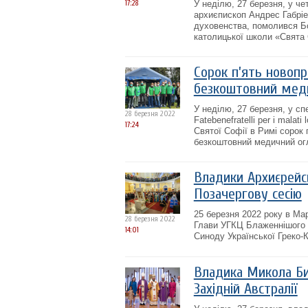
17:28
У неділю, 27 березня, у ч
архиєпископ Андрес Габріе
духовенства, помолився Бо
католицької школи «Свята 
Сорок п’ять новопр
безкоштовний мед
У неділю, 27 березня, у сп
28 березня 2022
Fatebenefratelli per i mala
17:24
Святої Софії в Римі сорок
безкоштовний медичний огл
Владики Архиєрейс
Позачергову сесію
25 березня 2022 року в Ма
28 березня 2022
Глави УГКЦ Блаженнішого 
14:01
Синоду Української Греко-К
Владика Микола Бич
Західній Австралії