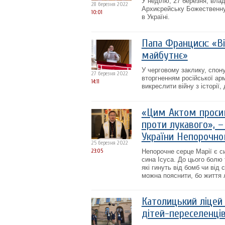
У неділю, 27 березня, вла
28 березня 2022
Архиєрейську Божественну Л
10:01
в Україні.
Папа Франциск: «Ві
майбутнє»
У черговому заклику, спо
27 березня 2022
вторгненням російської арм
14:11
викреслити війну з історії
«Цим Актом просим
проти лукавого», –
України Непорочно
25 березня 2022
23:05
Непорочне серце Марії є с
сина Ісуса. До цього болю 
які гинуть від бомб чи від
можна пояснити, бо життя л
Католицький ліцей 
дітей-переселенців 