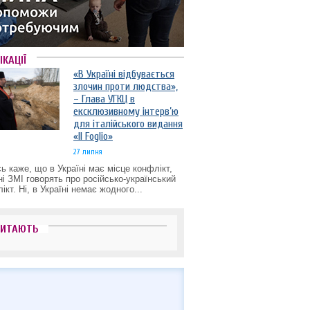
ІКАЦІЇ
«В Україні відбувається
злочин проти людства»,
– Глава УГКЦ в
ексклюзивному інтерв’ю
для італійського видання
«Il Foglio»
27 липня
ь каже, що в Україні має місце конфлікт,
ні ЗМІ говорять про російсько-український
ікт. Ні, в Україні немає жодного...
ЧИТАЮТЬ