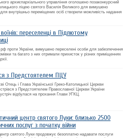
вського архиєпархіального управління оголошено позаконкурсний
атолицького ліцею святого Василія Великого для вимушено
ї для внутрішньо переміщених осіб створили можливість надання
воїнів: переселенці в Підлютому
иці
 рф проти України, вимушено переселені особи для забезпечення
омівки та багато з них отримали прихисток у різних приміщеннях
рхії.
вся з Предстоятелем ПЦУ
єві Отець і Глава Української Греко-Католицької Церкви
стрівся з Предстоятелем Православної Церкви України
устріч відбулася на прохання Глави УГКЦ.
тичний центр святого Луки: близько 2500
чних послуг з початку війни
центр святого Луки продовжує безоплатно надавати послуги