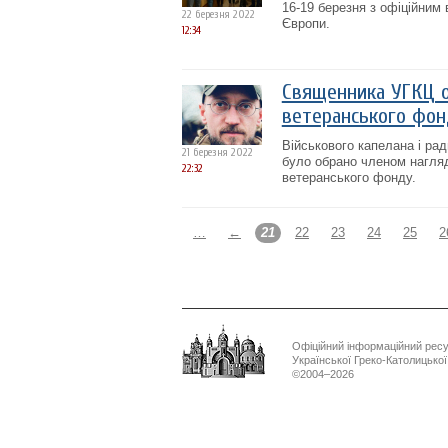
16-19 березня з офіційним
22 березня 2022
Європи.
12:34
Священника УГКЦ о
ветеранського фо
Військового капелана і рад
21 березня 2022
було обрано членом нагляд
22:32
ветеранського фонду.
…
←
21
22
23
24
25
2
Офіційний інформаційний рес
Української Греко-Католицько
©2004–2026