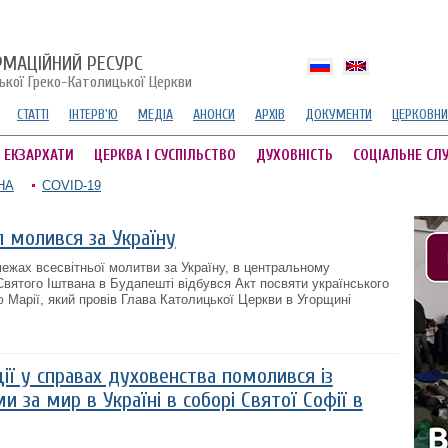
РМАЦІЙНИЙ РЕСУРС
ської Греко-Католицької Церкви
СТАТТІ
ІНТЕРВ'Ю
МЕДІА
АНОНСИ
АРХІВ
ДОКУМЕНТИ
ЦЕРКОВНИ
А ЕКЗАРХАТИ
ЦЕРКВА І СУСПІЛЬСТВО
ДУХОВНІСТЬ
СОЦІАЛЬНЕ СЛ
НА
COVID-19
л молився за Україну
межах всесвітньої молитви за Україну, в центральному
Святого Іштвана в Будапешті відбувся Акт посвяти українського
Марії, який провів Глава Католицької Церкви в Угорщині
ії у справах духовенства помолився із
и за мир в Україні в соборі Святої Софії в