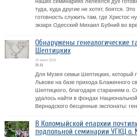
наших семинариях лелеялся дух готов
туда, куда другие не хотят, боятся. Эт
готовность служить там, где Христос н
экзарх Одесский Михаил Бубний во врем
Обнаружены генеалогические т
Шептицких
25 июня 2019
21:11
Для Музея семьи Шептицких, который 
Львове на базе прихода Блаженного 
Шептицкого, благодаря стараниям о. 
удалось найти в фондах Национальной
Вернадского бесценные экспонаты: ген
В Коломыйской епархии почтил
подпольной семинарии УГКЦ о. 