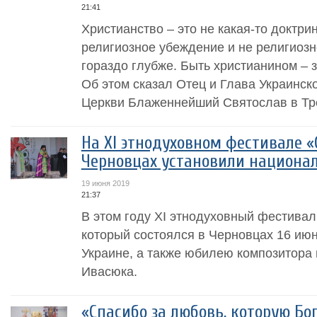
21:41
Христианство – это не какая-то доктри
религиозное убеждение и не религиозно
гораздо глубже. Быть христианином – з
Об этом сказал Отец и Глава Украинск
Церкви Блаженнейший Святослав в Трё
На XI этнодуховном фестивале «
Черновцах установили национа
19 июня 2019
21:37
В этом году ХІ этнодуховный фестива
который состоялся в Черновцах 16 июн
Украине, а также юбилею композитора
Ивасюка.
«Спасибо за любовь, которую Бог