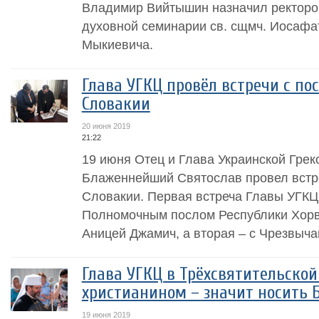
Владимир Вийтышин назначил ректоро
духовной семинарии св. сщмч. Иосафа
Мыкиевича.
Глава УГКЦ провёл встречи с по
Словакии
20 июня 2019
21:22
19 июня Отец и Глава Украинской Грек
Блаженнейший Святослав провел встре
Словакии. Первая встреча Главы УГКЦ
Полномочным послом Республики Хорв
Аницей Джамич, а вторая – с Чрезвыч
Глава УГКЦ в Трёхсвятительско
христианином – значит носить Б
19 июня 2019