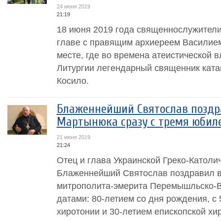
24 июня 2019
21:19
18 июня 2019 года священнослужители
главе с правящим архиереем Василие
месте, где во времена атеистической 
Литургии легендарный священник кат
Косило.
Блаженнейший Святослав поздр
Мартынюка сразу с тремя юби
21 июня 2019
21:24
Отец и глава Украинской Греко-Католи
Блаженнейший Святослав поздравил 
митрополита-эмерита Перемышльско-
датами: 80-летием со дня рождения, с
хиротонии и 30-летием епископской хир