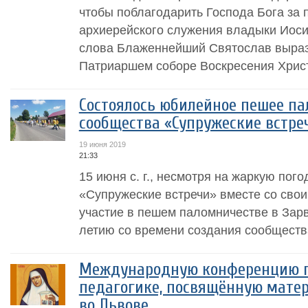
чтобы поблагодарить Господа Бога за 
архиерейского служения владыки Иоси
слова Блаженнейший Святослав выраз
Патриаршем соборе Воскресения Христ
Состоялось юбилейное пешее па
сообщества «Супружеские встре
19 июня 2019
21:33
15 июня с. г., несмотря на жаркую пог
«Супружеские встречи» вместе со сво
участие в пешем паломничестве в Зарв
летию со времени создания сообщества
Международную конференцию п
педагогике, посвящённую матер
во Львове