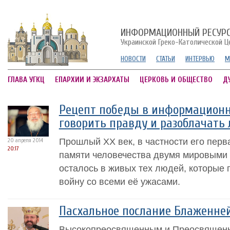
ИНФОРМАЦИОННЫЙ РЕСУР
Украинской Греко-Католической Ц
НОВОСТИ
СТАТЬИ
ИНТЕРВЬЮ
М
ГЛАВА УГКЦ
ЕПАРХИИ И ЭКЗАРХАТЫ
ЦЕРКОВЬ И ОБЩЕСТВО
Д
Рецепт победы в информационно
говорить правду и разоблачать
Прошлый ХХ век, в частности его перв
20 апреля 2014
20:17
памяти человечества двумя мировыми 
осталось в живых тех людей, которые
войну со всеми её ужасами.
Пасхальное послание Блаженне
Высокопреосвященным и Преосвящен