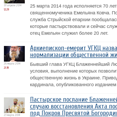
25 марта 2014 года исполняется 70 ле
01 апреля 2014
12:29
священномученика Емельяна Ковча. По
служба Стрыйской епархии пообщалас
которые пастырствовали и сейчас слу
отец Емельян служил более 20 лет.
Архиепископ-емерит УГКЦ назва
нормализации общественной жи
Бывший глава УГКЦ Блаженнейший Люб
26 марта 2014
21:39
условия, выполнение которых позволи
общественную жизнь в Украине. Приво
кардинала, опубликованного изданием 
Пастырское послание Блаженне
случаю восстановления Акта п
под Покров Пресвятой Богород
23 марта 2014