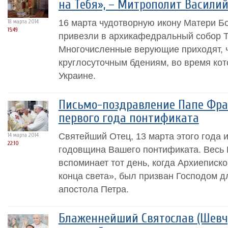
на Тебя», – Митрополит Василий
16 марта чудотворную икону Матери Б
18 марта 2014
15:49
привезли в архикафедральный собор 
Многочисленные верующие приходят, ч
круглосуточным бдениям, во время кот
Украине.
Письмо-поздравление Папе Фра
первого года понтификата
Святейший Отец, 13 марта этого года 
14 марта 2014
22:10
годовщина Вашего понтификата. Весь 
вспоминает тот день, когда Архиеписко
конца света», был призван Господом 
апостола Петра.
Блаженнейший Святослав (Шевчу