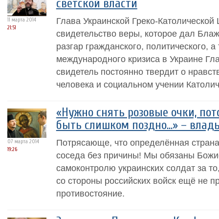
светской власти
Глава Украинской Греко-Католической 
11 марта 2014
21:51
свидетельство веры, которое дал Блаж
разгар гражданского, политического, а
международного кризиса в Украине Гл
свидетель постоянно твердит о нравст
человека и социальном учении Католиче
«Нужно снять розовые очки, пот
быть слишком поздно...» – влад
Потрясающе, что определённая страна
07 марта 2014
19:26
соседа без причины! Мы обязаны Божи
самоконтролю украинских солдат за то
со стороны российских войск ещё не п
противостояние.