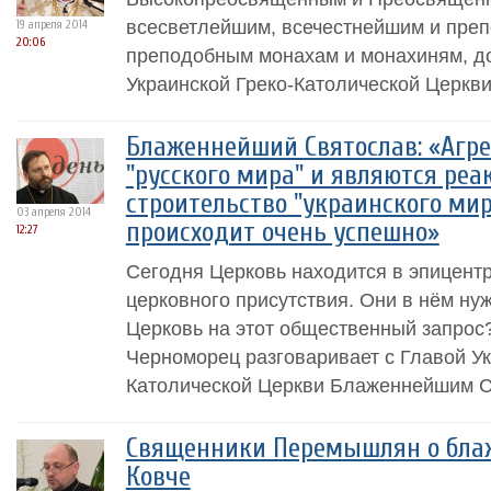
всесветлейшим, всечестнейшим и пре
19 апреля 2014
20:06
преподобным монахам и монахиням, д
Украинской Греко-Католической Церкви
Блаженнейший Святослав: «Агр
"русского мира" и являются реа
строительство "украинского мир
03 апреля 2014
происходит очень успешно»
12:27
Сегодня Церковь находится в эпицент
церковного присутствия. Они в нём ну
Церковь на этот общественный запрос
Черноморец разговаривает с Главой Ук
Католической Церкви Блаженнейшим С
Священники Перемышлян о бла
Ковче