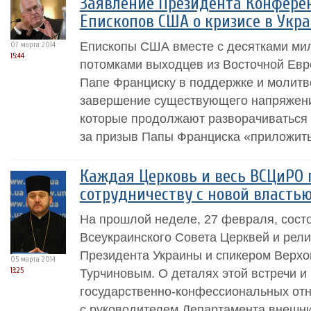
Заявление Президента Конфере
Епископов США о кризисе в Укр
Епископы США вместе с десятками ми
07 марта 2014
15:44
потомками выходцев из Восточной Евр
Папе Франциску в поддержке и молитве
завершение существующего напряжени
которые продолжают разворачиваться 
за призыв Папы Франциска «приложить 
Каждая Церковь и весь ВСЦиРО 
сотрудничеству с новой властью
На прошлой неделе, 27 февраля, сост
Всеукраинского Совета Церквей и рели
Президента Украины и спикером Верх
05 марта 2014
13:25
Турчиновым. О деталях этой встречи 
государственно-конфессиональных от
с руководителем Департамента внешних