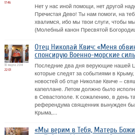
17:46
Нет у нас иной помощи, нет другой над
Пречистая Дево! Ты нам помоги, на те
хвалимся, ибо мы твои слуги, чтобы м
(Молебный канон Пресвятой Богороди
Отец Николай Квич: «Меня обвин
спонсирую Военно-морские сил
Последние два дня верующие нашей Ц
18 марта 2014
22:01
которые следят за событиями в Крыму,
новостей об отце Николае Квиче – св
капеллане. Летом должно было исполни
в Севастополе. К сожалению, в день т
референдума священник вынужден был
Крыма,...
«Мы верим в Тебя, Матерь Божи