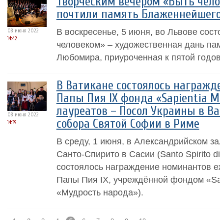
Творческим вечером «Быть чело
почтили память Блаженнейшег
В воскресенье, 5 июня, во Львове сос
08 июня 2022
14:42
человеком» – художественная дань п
Любомира, приуроченная к пятой годов
В Ватикане состоялось награж
Папы Пия IX фонда «Sapientia M
лауреатов – Посол Украины в В
08 июня 2022
собора Святой Софии в Риме
14:39
В среду, 1 июня, в Александрийском з
Санто-Спирито в Сасии (Santo Spirito d
состоялось награждение номинантов 
Папы Пия IX, учреждённой фондом «Sapi
«Мудрость народа»).