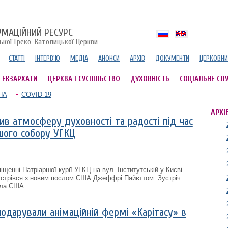
РМАЦІЙНИЙ РЕСУРС
ської Греко-Католицької Церкви
СТАТТІ
ІНТЕРВ'Ю
МЕДІА
АНОНСИ
АРХІВ
ДОКУМЕНТИ
ЦЕРКОВНИ
А ЕКЗАРХАТИ
ЦЕРКВА І СУСПІЛЬСТВО
ДУХОВНІСТЬ
СОЦІАЛЬНЕ СЛ
НА
COVID-19
АРХІ
ив атмосферу духовності та радості під час
шого собору УГКЦ
іщенні Патріаршої курії УГКЦ на вул. Інститутській у Києві
стрівся з новим послом США Джеффрі Пайєттом. Зустріч
сла США.
подарували анімаційній фермі «Карітасу» в