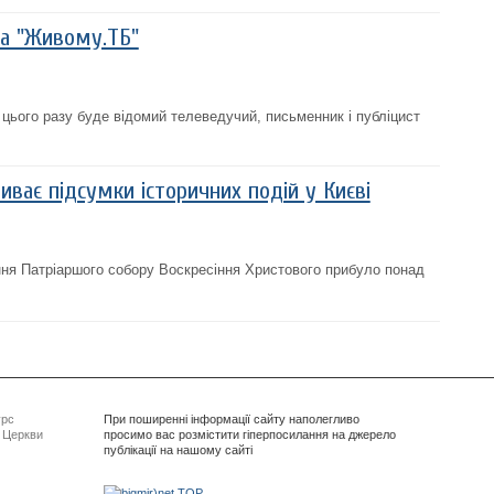
на "Живому.ТБ"
 цього разу буде відомий телеведучий, письменник і публіцист
биває підсумки історичних подій у Києві
ня Патріаршого собору Воскресіння Христового прибуло понад
урс
При поширенні інформації сайту наполегливо
ї Церкви
просимо вас розмістити гіперпосилання на джерело
публікації на нашому сайті