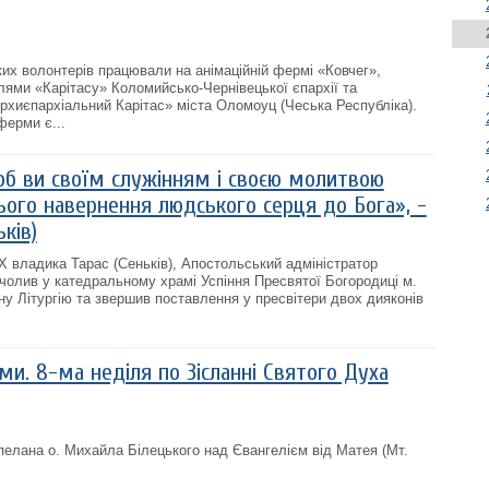
ких волонтерів працювали на анімаційній фермі «Ковчег»,
лями «Карітасу» Коломийсько-Чернівецької єпархії та
Архиєпархіальний Карітас» міста Оломоуц (Чеська Республіка).
ферми є...
щоб ви своїм служінням і своєю молитвою
ього навернення людського серця до Бога», -
ків)
 владика Тарас (Сеньків), Апостольський адміністратор
очолив у катедральному храмі Успіння Пресвятої Богородиці м.
у Літургію та звершив поставлення у пресвітери двох дияконів
ми. 8-ма неділя по Зісланні Святого Духа
пелана о. Михайла Білецького над Євангелієм від Матея (Мт.