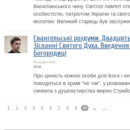
Василіанського чину. Світлої пам'яті о
особистістю, патріотом України та свог
молитви. Великий старець був заслуже
Євангельські роздуми. Двадцять
Зісланні Святого Духа. Введення
Богородиці
03 грудня 2016
23:42
Про цінність кожної особи для Бога і н
поводяться в храмі "не так", у розважа
синкела з душпастирства мирян Стрийсь
1
2
3
4
5
6
7
8
9
10
→
…