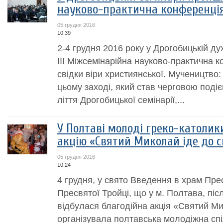
науково-практична конференці
05 грудня 2016
10:39
2-4 грудня 2016 року у Дрогобицькій ду
ІІІ Міжсемінарійна науково-практична 
свідки віри християнської. Мучеництво: 
цьому заході, який став черговою подіє
ліття Дрогобицької семінарії,...
У Полтаві молоді греко-католик
акцію «Святий Миколай іде до с
05 грудня 2016
10:24
4 грудня, у свято Введення в храм Прес
Пресвятої Тройці, що у м. Полтава, піс
відбулася благодійна акція «Святий Мик
організувала полтавська молодіжна сп