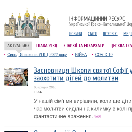
ІНФОРМАЦІЙНИЙ РЕСУРС
Української Греко-Католицької Це
НОВИНИ
СТАТТІ
ІНТЕРВ'Ю
МЕДІ
АКТУАЛЬНО
ГЛАВА УГКЦ
ЄПАРХІЇ ТА ЕКЗАРХАТИ
ЦЕРКВА І С
Синод Єпископів УГКЦ 2022 року
ВІЙНА
COVID-19
Засновниця Школи святої Софії у
заохотити дітей до молитви
05 грудня 2016
16:56
У нашій сім’ї ми вирішили, коли ще діт
час молитви сиділи на килимку в колі пр
фантастичне враження.