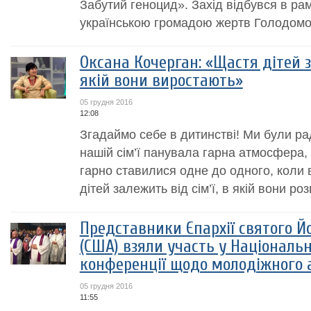
Забутий геноцид». Захід відбувся в р
українською громадою жертв Голодомо
Оксана Кочерган: «Щастя дітей за
якій вони виростають»
05 грудня 2016
12:08
Згадаймо себе в дитинстві! Ми були рад
нашій сім’ї панувала гарна атмосфера, 
гарно ставилися одне до одного, коли 
дітей залежить від сім’ї, в якій вони р
Представники Єпархії святого Й
(США) взяли участь у Національ
конференції щодо молодіжного 
05 грудня 2016
11:55