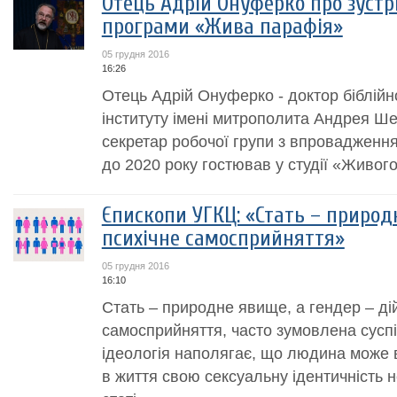
Отець Адрій Онуферко про зустр
програми «Жива парафія»
05 грудня 2016
16:26
Отець Адрій Онуферко - доктор біблійн
інституту імені митрополита Андрея Ше
секретар робочої групи з впровадження
до 2020 року гостював у студії «Живого
Єпископи УГКЦ: «Стать – природ
психічне самосприйняття»
05 грудня 2016
16:10
Стать – природне явище, а гендер – дій
самосприйняття, часто зумовлена сусп
ідеологія наполягає, що людина може в
в життя свою сексуальну ідентичність н