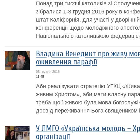
Понад три тисячі католиків зі Сполуче
зібралися 1-3 грудня 2016 року в конфе
штат Каліфорнія, для участі у дворічні
конференції щодо молодіжного апостол
Національною католицькою федерацією
Владика Венедикт про живу мов
оживлення парафії
05 грудня 2016
11:45
Аби реалізувати стратегію УГКЦ «Жива п
живим Христом», аби мати власну пар
треба щоб живою була мова богослужінн
досвід переживання Бога священиком і
У ЛМГО «Українська молодь – Хр
організації