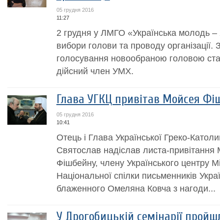
05 грудня 2016
11:27
2 грудня у ЛМГО «Українська молодь – 
вибори голови та проводу організації. 
голосування новообраною головою ста
дійсний член УМХ.
Глава УГКЦ привітав Мойсея Фіш
05 грудня 2016
10:41
Отець і Глава Української Греко-Катол
Святослав надіслав листа-привітання
Фішбейну, члену Українського центру 
Національної спілки письменників Украї
блаженного Омеляна Ковча з нагоди...
У Дрогобицькій семінарії пройшл