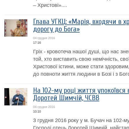
– Христові»....
Глава УГКЦ: «Марія, входячи в х
дорогу до Бога»
04 грудня 2016
17:16
Гріх - кровотеча нашої душі, що нас з
той, хто виставить свою немічність, свої
Христової істини, може стати здоровим,
до повноти життя людини в Бозі і з Бог
На 102-му році життя упокоївся 
Доротей Шимчій, ЧСВВ
04 грудня 2016
10:10
3 грудня 2016 року у м. Бучач на 102-му
Господі отець Доротей Шимчій, найста