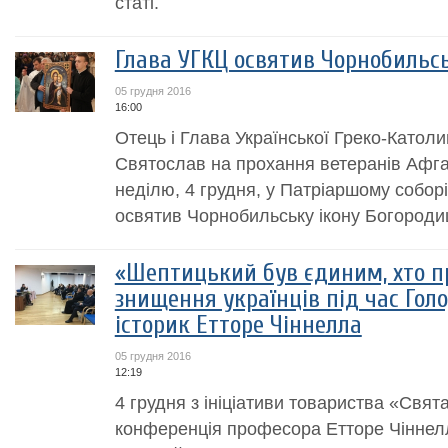
статі.
Глава УГКЦ освятив Чорнобильсь
05 грудня 2016
16:00
Отець і Глава Української Греко-Катол
Святослав на прохання ветеранів Афга
неділю, 4 грудня, у Патріаршому cобор
освятив Чорнобильську ікону Богородиц
«Шептицький був єдиним, хто п
знищення українців під час Голо
історик Етторе Чіннелла
05 грудня 2016
12:19
4 грудня з ініціативи товариства «Свя
конференція професора Етторе Чіннелл