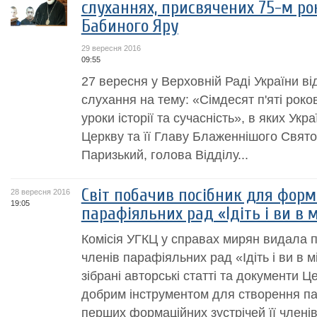
слуханнях, присвячених 75-м ро
Бабиного Яру
29 вересня 2016
09:55
27 вересня у Верховній Раді України в
слухання на тему: «Сімдесят п'яті роко
уроки історії та сучасність», в яких Ук
Церкву та її Главу Блаженнішого Свят
Паризький, голова Відділу...
Світ побачив посібник для форм
28 вересня 2016
19:05
парафіяльних рад «Ідіть і ви в
Комісія УГКЦ у справах мирян видала п
членів парафіяльних рад «Ідіть і ви в 
зібрані авторські статті та документи Ц
добрим інструментом для створення па
перших формаційних зустрічей її членів.