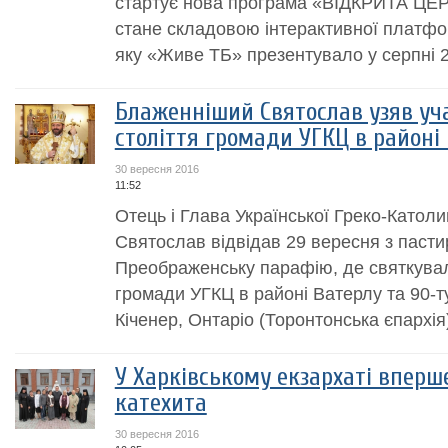
стартує нова програма «ВІДКРИТА ЦЕ
стане складовою інтерактивної плат
яку «Живе ТБ» презентувало у серпні 2
Блаженніший Святослав узяв уча
століття громади УГКЦ в районі
30 вересня 2016
11:52
Отець і Глава Української Греко-Катол
Святослав відвідав 29 вересня з пасти
Преображенську парафію, де святкували
громади УГКЦ в районі Ватерлу та 90-ту
Кіченер, Онтаріо (Торонтонська єпархія).
У Харківському екзархаті вперш
катехита
30 вересня 2016