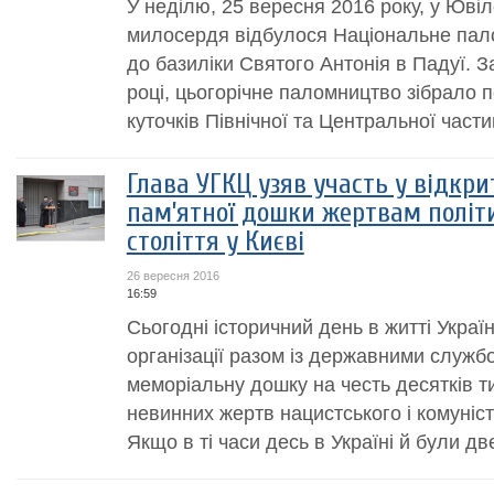
У неділю, 25 вересня 2016 року, у Юві
милосердя відбулося Національне палом
до базиліки Святого Антонія в Падуї. 
році, цьогорічне паломництво зібрало п
куточків Північної та Центральної частин
Глава УГКЦ узяв участь у відкри
пам’ятної дошки жертвам політ
століття у Києві
26 вересня 2016
16:59
Cьогодні історичний день в житті Україн
організації разом із державними служб
меморіальну дошку на честь десятків 
невинних жертв нацистського і комуніс
Якщо в ті часи десь в Україні й були две