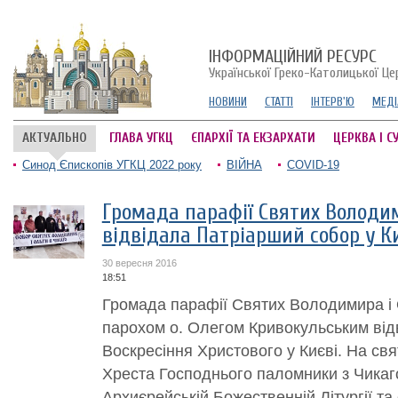
ІНФОРМАЦІЙНИЙ РЕСУРС
Української Греко-Католицької Це
НОВИНИ
СТАТТІ
ІНТЕРВ'Ю
МЕДІ
АКТУАЛЬНО
ГЛАВА УГКЦ
ЄПАРХІЇ ТА ЕКЗАРХАТИ
ЦЕРКВА І С
Синод Єпископів УГКЦ 2022 року
ВІЙНА
COVID-19
Громада парафії Святих Володим
відвідала Патріарший собор у К
30 вересня 2016
18:51
Громада парафії Святих Володимира і О
парохом о. Олегом Кривокульським від
Воскресіння Христового у Києві. На с
Хреста Господнього паломники з Чикаго
Архиєрейській Божественній Літургії та