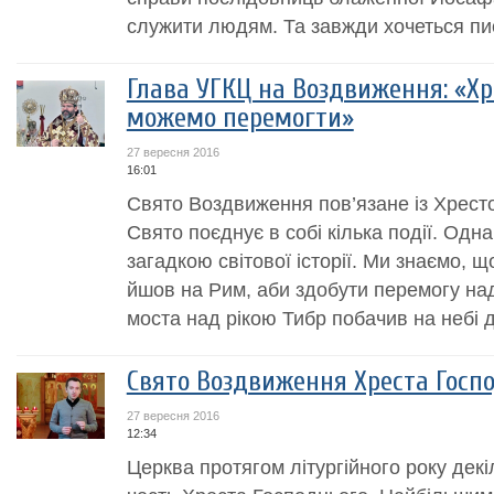
служити людям. Та завжди хочеться пис
Глава УГКЦ на Воздвиження: «Хр
можемо перемогти»
27 вересня 2016
16:01
Свято Воздвиження пов’язане із Хрест
Свято поєднує в собі кілька події. Одн
загадкою світової історії. Ми знаємо, 
йшов на Рим, аби здобути перемогу над
моста над рікою Тибр побачив на небі д
Свято Воздвиження Хреста Госп
27 вересня 2016
12:34
Церква протягом літургійного року декі