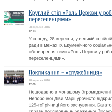
Круглий стіл «Роль Церкви у ро
переселенцями»
28 вересня 2016
12:13
У середу, 28 вересня, у великій сесійній
ради в межах ІХ Екуменічного соціальн
обговорення теми «Роль Церкви у робо
переселенцями».
Покликання – «служебниця»
28 вересня 2016
12:06
Нещодавно в монашому Згромадженні 
Непорочної Діви Марії урочисто відкрил
125-тої річниці його заснування. Багат
справи послідовниць блаженної Йосафа