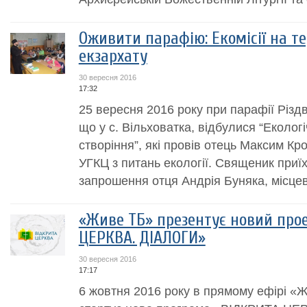
Оживити парафію: Екомісії на т
екзархату
30 вересня 2016
17:32
25 вересня 2016 року при парафії Різд
що у с. Вільховатка, відбулися “Екологі
створіння”, які провів отець Максим К
УГКЦ з питань екології. Священик приї
запрошення отця Андрія Буняка, місцев
«Живе ТБ» презентує новий про
ЦЕРКВА. ДІАЛОГИ»
30 вересня 2016
17:17
6 жовтня 2016 року в прямому ефірі «