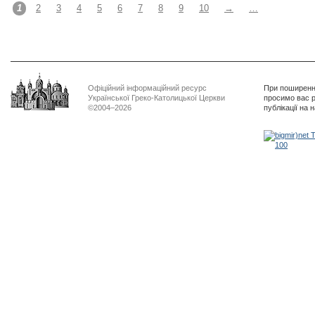
1
2
3
4
5
6
7
8
9
10
→
…
Офіційний інформаційний ресурс
При поширенні
Української Греко-Католицької Церкви
просимо вас р
©2004–2026
публікації на 