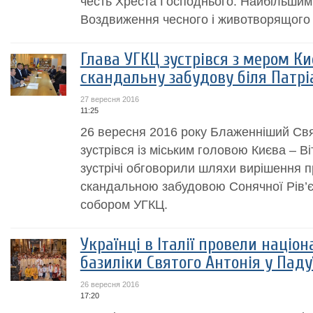
честь Хреста Господнього. Найбільшим
Воздвиження чесного і животворящого 
Глава УГКЦ зустрівся з мером Ки
скандальну забудову біля Патрі
27 вересня 2016
11:25
26 вересня 2016 року Блаженніший Свя
зустрівся із міським головою Києва – В
зустрічі обговорили шляхи вирішення п
скандальною забудовою Сонячної Рів’є
собором УГКЦ.
Українці в Італії провели наці
базиліки Cвятого Антонія у Паду
26 вересня 2016
17:20