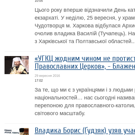
10:05
Цього року вперше відзначили День кат
екзархаті. У неділю, 25 вересня, у хра
Чудотворця м. Харкова відбулася Архиє
очолив владика Василій (Тучапець). Н
з Харківської та Полтавської областей...
«УГКЦ жодним чином не протист
Православних Церков», - Блаже
29 вересня 2016
17:02
За те, що ми є з українцями і з людьми р
національностей… нас сьогодні назив
перепоною для православного-католи
світового масштабу.
Владика Борис (Ґудзяк) узяв уч