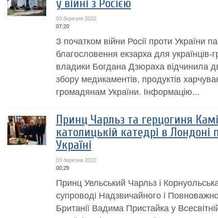
у війні з Росією
03 березня 2022
07:20
З початком війни Росії проти України 
благословення екзарха для українців-гр
владики Богдана Дзюраха відчинила дв
збору медикаментів, продуктів харчува
громадянам України. Інформацію...
Принц Чарльз та герцогиня Камі
католицькій катедрі в Лондоні 
Україні
03 березня 2022
00:29
Принц Уельський Чарльз і Корнуольська
супроводі Надзвичайного і Повноважног
Британії Вадима Пристайка у Всесвітні