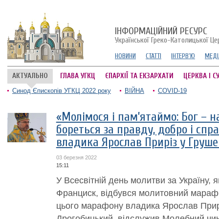
ІНФОРМАЦІЙНИЙ РЕСУРС
Української Греко-Католицької Це
НОВИНИ
СТАТТІ
ІНТЕРВ'Ю
МЕДІ
АКТУАЛЬНО
ГЛАВА УГКЦ
ЄПАРХІЇ ТА ЕКЗАРХАТИ
ЦЕРКВА І С
Синод Єпископів УГКЦ 2022 року
ВІЙНА
COVID-19
«Молімося і пам’ятаймо: Бог – на
бореться за правду, добро і спра
владика Ярослав Приріз у Груше
03 березня 2022
15:11
У Всесвітній день молитви за Україну,
Франциск, відбувся молитовний марафо
цього марафону владика Ярослав Прирі
Дрогобицький, відслужив Молебний чин