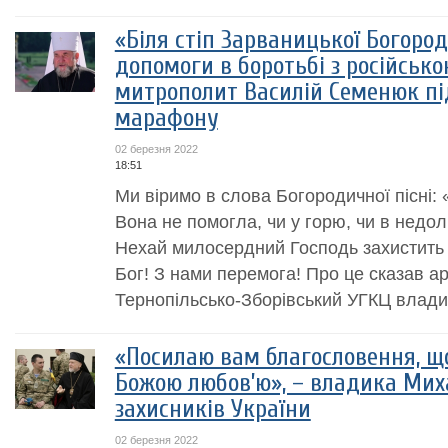
«Біля стіп Зарваницької Богород
допомоги в боротьбі з російсько
митрополит Василій Семенюк пі
марафону
02 березня 2022
18:51
Ми віримо в слова Богородичної пісні:
Вона не помогла, чи у горю, чи в недол
Нехай милосердний Господь захистить У
Бог! З нами перемога! Про це сказав а
Тернопільсько-Зборівський УГКЦ владик
«Посилаю вам благословення, що
Божою любов’ю», – владика Мих
захисників України
02 березня 2022