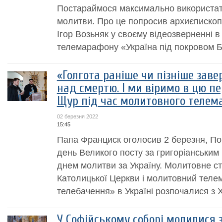
Постараймося максимально використати
молитви. Про це попросив архиєпископ
Ігор Возьняк у своєму відеозверненні 
телемарафону «Україна під покровом Б
«Голгота раніше чи пізніше зав
над смертю. І ми віримо в цю пе
Щур під час молитовного телем
02 березня 2022
15:45
Папа Франциск оголосив 2 березня, По
день Великого посту за григоріанським
днем молитви за Україну. Молитовне ст
Католицької Церкви і молитовний тел
телебачення» в Україні розпочалися з Х
У Софійському соборі молилися з