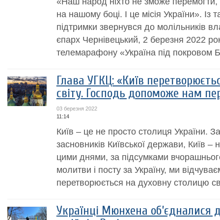
«Наш народ ніхто не зможе перемогти, 
на нашому боці. І це місія України». І
підтримки звернувся до молільників 
єпарх Чернівецький, 2 березня 2022 ро
телемарафону «Україна під покровом Бо
Глава УГКЦ: «Київ перетворюєть
світу. Господь допоможе нам пе
03 березня 2022
11:14
Київ – це не просто столиця України. З
засновників Київської держави, Київ –
цими днями, за підсумками вчорашньог
молитви і посту за Україну, ми відчуває
перетворюється на духовну столицю світ
Українці Мюнхена об’єдналися 