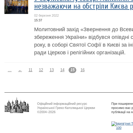
незважаючи на обстріли Києва 
02 березня 2022
15:37
Молитовний захід «Звернення до Всеви
збереження України» відбувся опівдні 
року, в соборі Святої Софії в Києві за і
ради Церков і релігійних організацій.
…
←
11
12
13
14
15
16
Офіційний інформаційний ресурс
При поширенні
Української Греко-Католицької Церкви
просимо вас р
©2004–2026
публікації на 