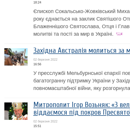
18:24
Єпископ Сокальсько-Жовківський Миха
року єднається на заклик Святішого О
Блаженнішого Святослава, Отця і Глави
молитві та пості за мир в Україні.
Західна Австралія молиться за м
02 березня 2022
16:56
У пресслужбі Мельбурнської єпархії п
багатогранну підтримку України у Захід
повномасштабної війни, яку розгорнула
Митрополит Ігор Возьняк: «З ве
віддаємося під покров Пресвято
02 березня 2022
15:51