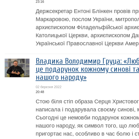
23:16
Держсекретар Ентоні Блінкен провів пр
Маркаровою, послом України, митропо
архиєпископом Філадельфійської архиєп
Католицької Церкви, архиєпископом Да
Української Православної Церкви Амери
Владика Володимир Груца: «Люб
це подарунок кожному синові та
нашого народу»
02 березня 2022
20:48
Стою біля стіп образа Серця Христово
написала і подарувала своєму синові, 
Сьогодні це немовби подарунок кожному
нашого народу, як символ того, що лю
пригортає нас, особливо в час болю і ст