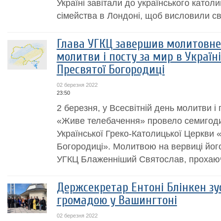
Україні завітали до українського катол
сімейства в Лондоні, щоб висловили св
Глава УГКЦ завершив молитовне
молитви і посту за мир в Україн
Пресвятої Богородиці
02 березня 2022
23:50
2 березня, у Всесвітній день молитви і п
«Живе телебачення» провело семигод
Української Греко-Католицької Церкви 
Богородиці». Молитвою на вервиці йог
УГКЦ Блаженніший Святослав, прохаюч
Держсекретар Ентоні Блінкен зу
громадою у Вашингтоні
02 березня 2022