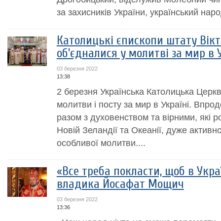
за захисників України, український народ
Католицькі єпископи штату Вікто
об’єдналися у молитві за мир в 
03 березня 2022
13:38
2 березня Українська Католицька Церкв
молитви і посту за мир в Україні. Впро
разом з духовенством та вірними, які ро
Новій Зеландії та Океанії, дуже активн
особливої молитви....
«Все треба покласти, щоб в Укра
владика Йосафат Мощич
03 березня 2022
13:36