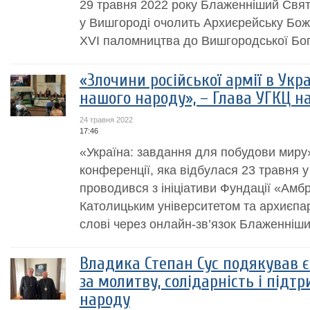
29 травня 2022 року Блаженніший Свят
у Вишгороді очолить Архиєрейську Боже
XVI паломництва до Вишгородської Бог
«Злочини російської армії в Укра
нашого народу», – Глава УГКЦ на
24 травня 2022
17:46
«Україна: завдання для побудови миру»
конференції, яка відбулася 23 травня у 
проводився з ініціативи Фундації «Амбр
Католицьким університетом та архиєпар
слові через онлайн-зв’язок Блаженніший
Владика Степан Сус подякував 
за молитву, солідарність і підт
народу