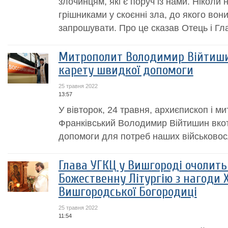
злочинцям, які є поруч із нами. Ніколи
грішниками у скоєнні зла, до якого вон
запрошувати. Про це сказав Отець і Гл
Митрополит Володимир Війтиши
карету швидкої допомоги
25 травня 2022
13:57
У вівторок, 24 травня, архиєпископ і м
Франківський Володимир Війтишин вкот
допомоги для потреб наших військовос
Глава УГКЦ у Вишгороді очолить
Божественну Літургію з нагоди 
Вишгородської Богородиці
25 травня 2022
11:54