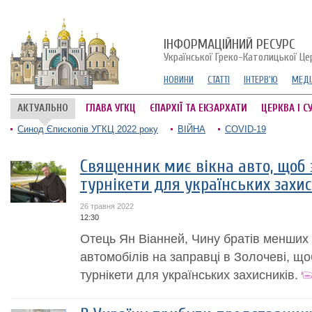
ІНФОРМАЦІЙНИЙ РЕСУРС
Української Греко-Католицької Це
НОВИНИ
СТАТТІ
ІНТЕРВ'Ю
МЕДІ
АКТУАЛЬНО
ГЛАВА УГКЦ
ЄПАРХІЇ ТА ЕКЗАРХАТИ
ЦЕРКВА І С
Синод Єпископів УГКЦ 2022 року
ВІЙНА
COVID-19
Священник миє вікна авто, щоб 
турнікети для українських захи
26 травня 2022
12:30
Отець Ян Віанней, Чину братів менших 
автомобілів на заправці в Золочеві, що
турнікети для українських захисників.