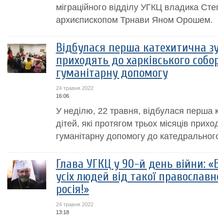
міграційного відділу УГКЦ владика Степ
архиєпископом Трнави Яном Орошем.
Відбулася перша катехитична зус
приходять до харківського собо
гуманітарну допомогу
24 травня 2022
16:06
У неділю, 22 травня, відбулася перша 
дітей, які протягом трьох місяців прихо
гуманітарну допомогу до катедрального
Глава УГКЦ у 90-й день війни: «
усіх людей від такої православн
росія!»
24 травня 2022
13:18