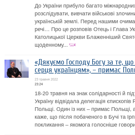
До України прибуло багато міжнародни
розслідувати, вивчати військові злочини
українській землі. Перед нашими очим
речі… Про це розповів Отець і Глава Ук
Католицької Церкви Блаженніший Свят
щоденному...
«Дякуємо Господу Богу за те, що
серця українцям», – примас Пол
23 травня 2022
23:24
18-20 травня на знак солідарності й пі
Україну відвідала делегація єпископів
Польщі. Один із них – примас Польщі,
каже, що після побаченого в Бучі та Ір
покликання – якомога голосніше говори