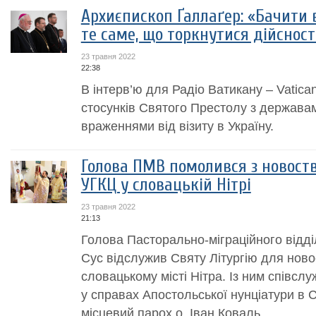
Архиєпископ Ґаллаґер: «Бачити в
те саме, що торкнутися дійсност
23 травня 2022
22:38
В інтерв’ю для Радіо Ватикану – Vatica
стосунків Святого Престолу з держав
враженнями від візиту в Україну.
Голова ПМВ помолився з новос
УГКЦ у словацькій Нітрі
23 травня 2022
21:13
Голова Пасторально-міграційного відд
Сус відслужив Святу Літургію для нов
словацькому місті Нітра. Із ним співсл
у справах Апостольської нунціатури в С
місцевий парох о. Іван Коваль,...