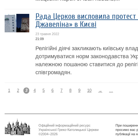
Рада Церков висловила протест
Джавеліна» в Києві
23 травня 2022
21:09
Релігійні діячі закликають київську влад
дотримуватися норм законодавства Укра
належною пошаною ставитися до реліг
співгромадян.
1
2
3
4
5
6
7
8
9
10
→
…
Офіційний інформаційний ресурс
При поширенні
Української Греко-Католицької Церкви
просимо вас р
©2004–2026
публікації на 