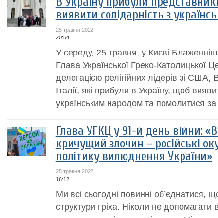
В Україну прибули представники 
виявити солідарність з українс
25 травня 2022
20:54
У середу, 25 травня, у Києві Блаженніш
Глава Української Греко-Католицької Це
делегацією релігійних лідерів зі США, 
Італії, які прибули в Україну, щоб вияви
українським народом та помолитися за 
Глава УГКЦ у 91-й день війни: «В
кричущий злочин – російські ок
політику вилюднення України»
25 травня 2022
16:12
Ми всі сьогодні повинні об’єднатися, 
структури гріха. Ніколи не допомагати в