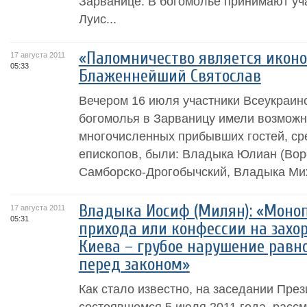
Зарванице. В богомолье принимают уч
Луис...
«Паломничество является иконо
17 августа 2011
05:33
Блаженнейший Святослав
Вечером 16 июля участники Всеукраин
богомолья в Зарваницу имели возможн
многочисленных прибывших гостей, ср
епископов, были: Владыка Юлиан (Вор
Самборско-Дрогобычский, Владыка Миха
Владыка Иосиф (Милян): «Моно
17 августа 2011
05:31
прихода или конфессии на захо
Киева – грубое нарушение равн
перед законом»
Как стало известно, на заседании Пре
состоявшемся 5 июля 2011 года, расс