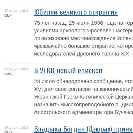
Юбилей великого открытия
17 августа 2011
05:44
75 лет назад, 25 июля 1936 года на те
усилиями археолога Ярослава Пастерн
локализовано местонахождение Успенс
чрезвычайно большое открытие, котор
исследователей Древнего Галича XIX –
В УГКЦ новый епископ
17 августа 2011
05:43
23 июля обнародовано сообщение, чт
XVI дал свое согласие на каноническ
Украинской Греко-Католической Церкв
назначить Высокопреподобного о. Дмит
Апостольского администратора Бучачск
Владыка Богдан (Дзюрах) приня
17 августа 2011
05:41