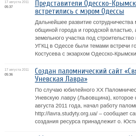
Представители Одесско-Крымско
17 августа 2011
05:37
встретились с мэром Одессы
Дальнейшее развитие сотрудничества 
общиной города и городской властью, 
земельного участка под строительство
УГКЦ в Одессе были темами встречи г
Костусева с экзархом Одесско-Крымски
Создан паломнический сайт «Св
17 августа 2011
05:36
Уневская Лавра»
По случаю юбилейного XX Паломничес
Уневскую лавру (Львовщина), которое с
августа 2011 года, начал работу палом
http://lavra.studyty.org.ua/ – сообщает 
создания ресурса принадлежит о. Юсти