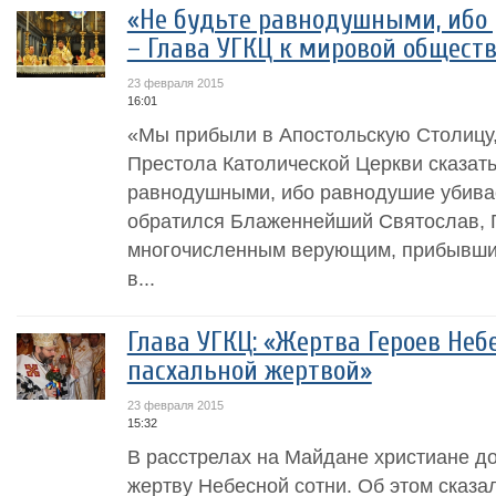
«Не будьте равнодушными, ибо 
– Глава УГКЦ к мировой общест
23 февраля 2015
16:01
«Мы прибыли в Апостольскую Столицу,
Престола Католической Церкви сказать
равнодушными, ибо равнодушие убивае
обратился Блаженнейший Святослав, Г
многочисленным верующим, прибывшим
в...
Глава УГКЦ: «Жертва Героев Неб
пасхальной жертвой»
23 февраля 2015
15:32
В расстрелах на Майдане христиане д
жертву Небесной сотни. Об этом сказа