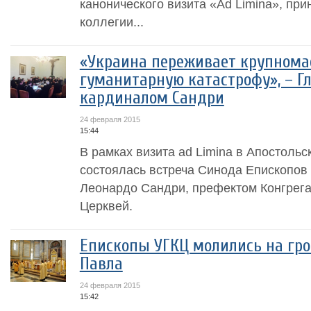
канонического визита «Ad Limina», пр
коллегии...
«Украина переживает крупном
гуманитарную катастрофу», – Гл
кардиналом Сандри
24 февраля 2015
15:44
В рамках визита ad Limina в Апостоль
состоялась встреча Синода Епископов
Леонардо Сандри, префектом Конгрега
Церквей.
Епископы УГКЦ молились на гро
Павла
24 февраля 2015
15:42