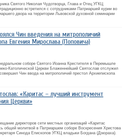
дника Святого Николая Чудотворца, Глава и Отец УГКЦ
радиционно встретился с сотрудниками Патриаршей курии во
иаршего двора на территории Львовской духовной семинарии
оялся Чин введения на митрополичий
опа Евгения Мирослава (Поповича)
афедральном соборе Святого Иоанна Крестителя в Перемышле
Греко-Католической Церкви Блаженнейший Святослав отслужил
совершил Чин ввода на митрополичий престол Архиепископа
ослав: «Каритас – лучший инструмент
ния Церкви»
вещание директоров сети местных организаций «Каритас
сь общей молитвой в Патриаршем соборе Воскресения Христова
кретаря Синода Епископов УГКЦ владыки Богдана (Дзюраха).