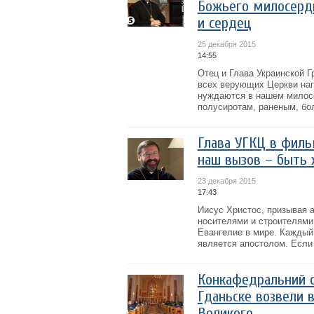
Божьего милосерд
и сердец
25 декабря 2015
14:55
Отец и Глава Украинской 
всех верующих Церкви нап
нуждаются в нашем милос
полусиротам, раненым, бо
Глава УГКЦ в филь
наш вызов – быть
23 декабря 2015
17:43
Иисус Христос, призывая а
носителями и строителями
Евангелие в мире. Каждый
является апостолом. Если 
Конкафедральний 
Гданьске возвели 
Великого