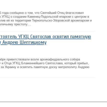
5 года сообщено о том, что Святейший Отец благословил
 УГКЦ о создании Каменец-Подольской епархии с центром в
лив её из территории Тернопольско-Зборовской архиепархии и
личьему престолу....
тоятель УГКЦ Святослав освятил памятную
у Андрею Шептицкому
абря приветствовали возле архикафедрального собора
у и Отца УГКЦ Блаженнейшего Святослава, который прибыл,
 за Украину и освятить памятную доску митрополиту Андрею