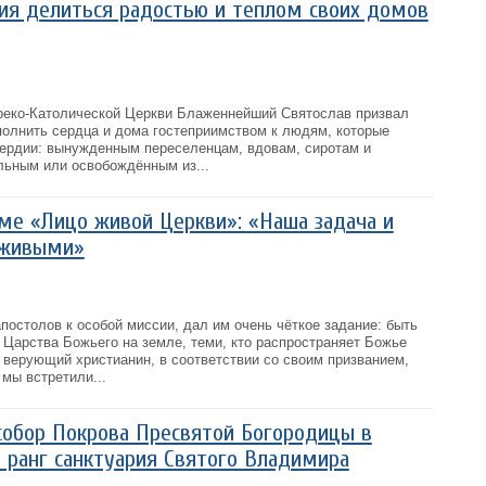
ия делиться радостью и теплом своих домов
Греко-Католической Церкви Блаженнейший Святослав призвал
олнить сердца и дома гостеприимством к людям, которые
ердии: вынужденным переселенцам, вдовам, сиротам и
льным или освобождённым из...
ме «Лицо живой Церкви»: «Наша задача и
 живыми»
постолов к особой миссии, дал им очень чёткое задание: быть
 Царства Божьего на земле, теми, кто распространяет Божье
 верующий христианин, в соответствии со своим призванием,
мы встретили...
собор Покрова Пресвятой Богородицы в
в ранг санктуария Святого Владимира