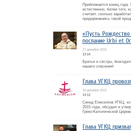
Приближается конец года. 
естественно, более того, 
считает, сколько заработа
придерживаясь такой проце
«Пусть Рождество 
послание Urbi et O
27 декабря 2015
13:14
Братья и сёстры, благодат
нашего спасения!
Глава УГКЦ провоз
26 декабря 2015
13:12
Синод Епископов УГКЦ, кот
2015 года, обсудил и утв
Греко-Католической Церкв
Глава УГКЦ призва