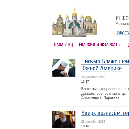
ИНФО
Украин
НОВОСТ
ГЛАВА УГКЦ
ЕПАРХИИ И ЭКЗАРХАТЫ
Ц
Письмо Блаженнейш
Южной Америке
28 декабря 2015
13:17
Ваше высокопреосвященст
Даниил, всечестные отцы,
Аргентине и Парагвае!
Вверх вознесём се
28 декабря 2015
13:16