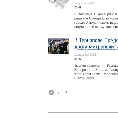
12 декабря 2015
20:49
В Ватикане 11 декабря 201
решение Синода Епископов
городе Хмельницком, выде
подчинив её этому митропо
В Тернополе Предс
доску митрополит
12 декабря 2015
20:47
Тысячи тернополян 10 дек
Непорочного Зачатия Глав
чтобы возглавить Молебен
Шептицкому.
1
2
3