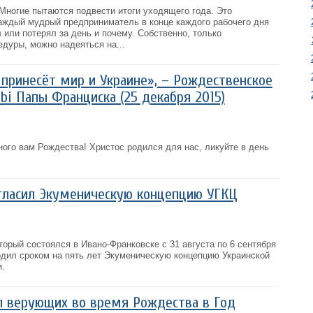
Многие пытаются подвести итоги уходящего года. Это
каждый мудрый предприниматель в конце каждого рабочего дня
л или потерял за день и почему. Собственно, только
дуры, можно надеяться на...
принесёт мир и Украине», – Рождественское
rbi Папы Франциска (25 декабря 2015)
ного вам Рождества! Христос родился для нас, ликуйте в день
гласил Экуменическую концепцию УГКЦ
орый состоялся в Ивано-Франковске с 31 августа по 6 сентября
ердил сроком на пять лет Экуменическую концепцию Украинской
и.
л верующих во время Рождества в Год