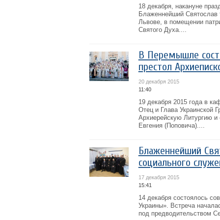
18 декабря, накануне праз
Блаженнейший Святослав т
Львове, в помещении патр
Святого Духа....
В Перемышле сост
престол Архиеписк
20 декабря 2015
11:40
19 декабря 2015 года в к
Отец и Глава Украинской 
Архиерейскую Литургию и 
Евгения (Поповича)....
Блаженнейший Свят
социального служе
17 декабря 2015
15:41
14 декабря состоялось со
Украины». Встреча начала
под предводительством Се