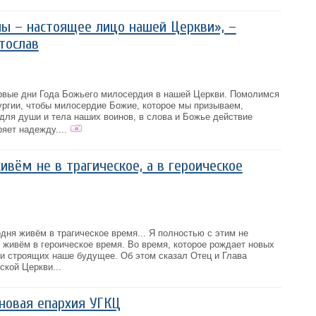
ы – настоящее лицо нашей Церкви», –
тослав
рвые дни Года Божьего милосердия в нашей Церкви. Помолимся
ургии, чтобы милосердие Божие, которое мы призываем,
для души и тела наших воинов, в слова и Божье действие
яет надежду....
ивём не в трагическое, а в героическое
годня живём в трагическое время... Я полностью с этим не
 живём в героическое время. Во время, которое рождает новых
 и строящих наше будущее. Об этом сказал Отец и Глава
ской Церкви...
 новая епархия УГКЦ