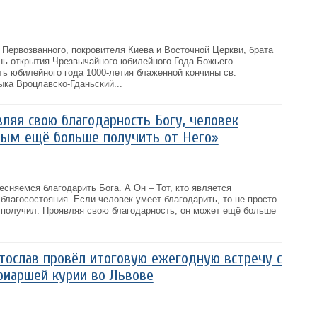
 Первозванного, покровителя Киева и Восточной Церкви, брата
ень открытия Чрезвычайного юбилейного Года Божьего
ть юбилейного года 1000-летия блаженной кончины св.
ка Вроцлавско-Гданьский...
вляя свою благодарность Богу, человек
ным ещё больше получить от Него»
есняемся благодарить Бога. А Он – Тот, кто является
благосостояния. Если человек умеет благодарить, то не просто
е получил. Проявляя свою благодарность, он может ещё больше
ослав провёл итоговую ежегодную встречу с
риаршей курии во Львове