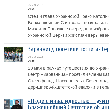
26 мая 2018
20:36
Отец и глава Украинской Греко-Католи
Блаженнейший Святослав поздравил л
Михаила Паночко с очередным избран
Украинской Церкви христиан веры еван
Зарваницу посетили гости из Г
26 мая 2018
20:35
23 мая в рамках путешествия по Укра
центр «Зарваница» посетили члены ка
Оксенфельд, Нассенфельз, Бизенгард,
дер-Шпек Айхштеттской епархии в Гер
«Люди с инвалидностью — учите
Блаженнейший Святослав об ин