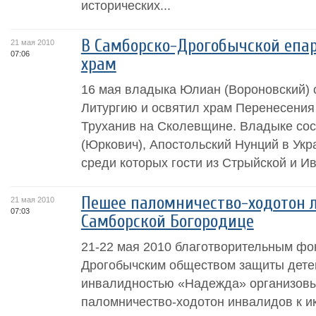
исторических...
В Самборско-Дрогобычской епа
21 мая 2010
07:06
храм
16 мая владыка Юлиан (Вороновский)
Литургию и освятил храм Перенесения
Труханив на Сколевщине. Владыке со
(Юркович), Апостольский Нунций в Укр
среди которых гости из Стрыйской и Ив
Пешее паломничество-ходотон 
21 мая 2010
07:03
Самборской Богородице
21-22 мая 2010 благотворительным фо
Дрогобычским обществом защиты дете
инвалидностью «Надежда» организов
паломничество-ходотон инвалидов к и