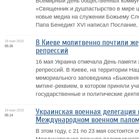
Всемирный день общественных коммуни
«Священник и душпастырство в мире 
новые медиа на служении Божьему Сло
Папа Бенедикт XVI написал Послание, 
В Киеве молитвенно почтили же
18 мая 2010
05:26
репрессий
16 мая Украина отмечала День памяти 
репрессий. В Киеве, на территории На
мемориального заповедника «Быковня
митинг-реквием, в котором приняли уч
государственные и политические деяте
Украинская военная делегация 
18 мая 2010
05:14
Международном военном паломн
В этом году, с 21 по 23 мая состоится 
Международное военное паломничество