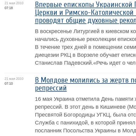
Впервые епископы Украинской 
21 мая 2010
07:18
Церкви и Римско-Католической 
проводят общие духовные реко
В воскресенье Литургией в киевском к
начались духовные реколекции еписко
В течение трех дней в помещении сем
диецезии РКЦ в Ворзеле обучает епис
Станислав Падевский.«Речь идет о чел
В Молдове молились за жертв п
21 мая 2010
07:10
репрессий
16 мая Украина отметила День памяти 
репрессий. В этот день в Кишиневе (М
Пресвятой Богородицы УГКЦ, была от
Служба с панихидой, в которой принял
посланник Посольства Украины в Молд