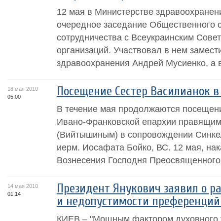
12 мая в Министерстве здравоохранен
очередное заседание Общественного с
сотрудничества с Всеукраинским Сове
организаций. Участвовал в нем замест
здравоохранения Андрей Мусиенко, а в
Посещение Сестер Василианок 
18 мая 2010
05:00
В течение мая продолжаются посещен
Ивано-Франковской епархии правящи
(Вийтышиным) в сопровождении Синке
иерм. Иосафата Бойко, ВС. 12 мая, на
Вознесения Господня Преосвященного
Президент Янукович заявил о ра
14 мая 2010
01:14
и недопустимости преференций
КИЕВ – "Мощным фактором духовного