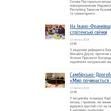
Голова Пасторально-міграц
новопризначеним Надзвича
Республіці Тарасом Кузьми
та гуманітарного...
На Івано-Франківщ
стрітенські свічки
13 лютого 2019
13:45
З ініціативи референта Бюр
Михайла Дзуля, протягом кі
Успіння Пресвятої Богороди
оздобленні натуральних вос
Самбірсько-Дрогоби
«Мир починається 
13 лютого 2019
13:39
У місцевому осередку Карі
питань і проблем, які вини
відбувся круглий стіл на т
в напрямку розбудови...