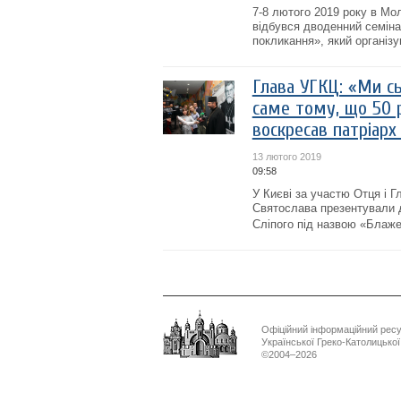
7-8 лютого 2019 року в Мол
відбувся дводенний семіна
покликання», який організу
Глава УГКЦ: «Ми сь
саме тому, що 50 р
воскресав патріарх
13 лютого 2019
09:58
У Києві за участю Отця і 
Святослава презентували д
Сліпого під назвою «Блаже
Офіційний інформаційний рес
Української Греко-Католицько
©2004–2026