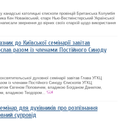
у канадські католицькі єпископи провінцій Британська Колумбія
дика Кен Новаківський, єпарх Нью-Вестмінстерський Української
 написали звернення до вірних своїх єпархій щодо використання
зник до Київської семінарії завітав
слав разом із членами Постійного Синоду
ьохсвятительської духовної семінарії завітав Глава УГКЦ
зом із членами Постійного Синоду Єпископів УГКЦ:
итом Євгеном Поповичем, владикою Богданом Данилом,
м, владикою Теодором...
семінар для духівників про розпізнання
овний супровід