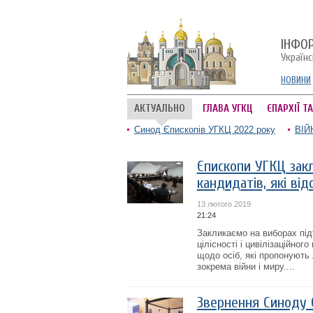
ІНФО
Україн
НОВИНИ
АКТУАЛЬНО
ГЛАВА УГКЦ
ЄПАРХІЇ Т
Синод Єпископів УГКЦ 2022 року
ВІЙ
Єпископи УГКЦ зак
кандидатів, які в
13 лютого 2019
21:24
Закликаємо на виборах під
цілісності і цивілізаційно
щодо осіб, які пропонують
зокрема війни і миру....
Звернення Синоду 