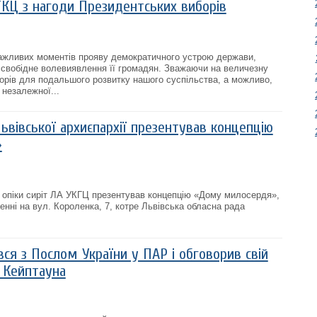
ГКЦ з нагоди Президентських виборів
важливих моментів прояву демократичного устрою держави,
 свобідне волевиявлення її громадян. Зважаючи на величезну
орів для подальшого розвитку нашого суспільства, а можливо,
 незалежної...
Львівської архиєпархії презентував концепцію
»
 опіки сиріт ЛА УКГЦ презентував концепцію «Дому милосердя»,
енні на вул. Короленка, 7, котре Львівська обласна рада
ся з Послом України у ПАР і обговорив свій
о Кейптауна