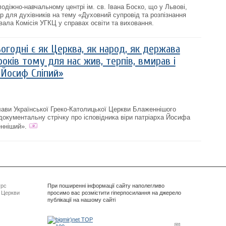
одіжно-навчальному центрі ім. св. Івана Боско, що у Львові,
р для духівників на тему «Духовний супровід та розпізнання
вала Комісія УГКЦ у справах освіти та виховання.
огодні є як Церква, як народ, як держава
оків тому для нас жив, терпів, вмирав і
 Йосиф Сліпий»
Глави Української Греко-Католицької Церкви Блаженнішого
окументальну стрічку про ісповідника віри патріарха Йосифа
нніший».
урс
При поширенні інформації сайту наполегливо
ї Церкви
просимо вас розмістити гіперпосилання на джерело
публікації на нашому сайті