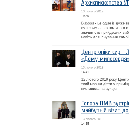
Архиєпископства У
13 лютого 2019
19:36
Вибори - це один із дуже 
суттєвим аспектом якого є
значимість прийдешніх виб
навіть для існування самої
Центр опіки сиріт 
«Дому милосердя
13 лютого 2019
14:41
12 лютого 2019 року Центр
який мав би діяти у приміщ
виставила на аукціон.
Голова ПМВ зустрів
майбутній візит д
13 лютого 2019
14:35