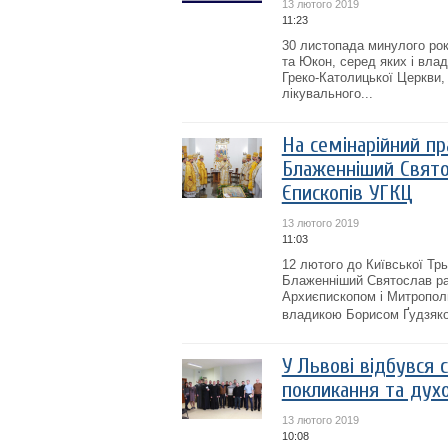
13 лютого 2019
11:23
30 листопада минулого рок
та Юкон, серед яких і вла
Греко-Католицької Церкви,
лікувального...
На семінарійний пра
Блаженніший Свято
Єпископів УГКЦ
13 лютого 2019
11:03
12 лютого до Київської Тр
Блаженніший Святослав ра
Архиєпископом і Митропол
владикою Борисом Ґудзяко
У Львові відбувся 
покликання та дух
13 лютого 2019
10:08