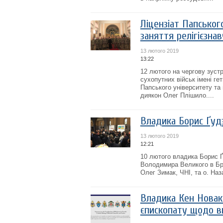
Ліцензіат Папськог
заняття релігієзна
13 лютого 2019
13:22
12 лютого на чергову зустр
сухопутних військ імені ге
Папського університету та
диякон Олег Плішило....
Владика Борис Ґудз
13 лютого 2019
12:21
10 лютого владика Борис Ґ
Володимира Великого в Бр
Олег Зимак, ЧНІ, та о. На
Владика Кен Новак
єпископату щодо в