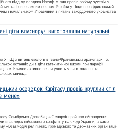
ійного відділу владика Йосиф Мілян провів робочу зустріч з
йним та Повноважним послом України у Південноафриканській
чем і начальником Управління з питань закордонного українства
ині діти власноруч виготовляли натуральні
о УГКЦ з питань екології в Івано-Франківській архиєпархії о.
лькох останніх днів діти катехитичної школи при парафії
ці в с. Крилос активно взяли участь у виготовленні та
кових свічок,...
цький осередок Карітасу провів круглий стіл
з мене»
тасу Самбірсько-Дрогобицької єпархії пройшло обговорення
кли внаслідок військового конфлікту на сході України, а саме
ему «Взаємодія релігійних, громадських та державних організацій