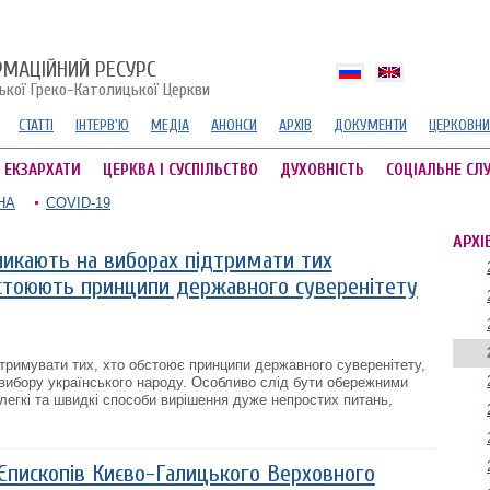
РМАЦІЙНИЙ РЕСУРС
ської Греко-Католицької Церкви
СТАТТІ
ІНТЕРВ'Ю
МЕДІА
АНОНСИ
АРХІВ
ДОКУМЕНТИ
ЦЕРКОВНИ
А ЕКЗАРХАТИ
ЦЕРКВА І СУСПІЛЬСТВО
ДУХОВНІСТЬ
СОЦІАЛЬНЕ СЛ
НА
COVID-19
АРХІ
ликають на виборах підтримати тих
ідстоюють принципи державного суверенітету
тримувати тих, хто обстоює принципи державного суверенітету,
го вибору українського народу. Особливо слід бути обережними
 легкі та швидкі способи вирішення дуже непростих питань,
Єпископів Києво-Галицького Верховного