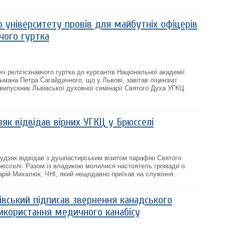
о університету провів для майбутніх офіцерів
вчого гуртка
іч релігієзнавчого гуртка до курсантів Національної академії
тьмана Петра Сагайдачного, що у Львові, завітав ліцензіат
 випускник Львівської духовної семінарії Святого Духа УГКЦ
як відвідав вірних УГКЦ у Брюсселі
удзяк відвідав з душпастирським візитом парафію Святого
юсселі. Разом із владикою молилися настоятель громади о.
зарій Михалюк, ЧНІ, який нещодавно приїхав на служіння.
івський підписав звернення канадського
икористання медичного канабісу