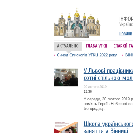
ІНФО
Україн
НОВИНИ
АКТУАЛЬНО
ГЛАВА УГКЦ
ЄПАРХІЇ Т
Синод Єпископів УГКЦ 2022 року
ВІЙ
У Львові працівник
cотні спільною мо
20 лютого 2019
13:36
У середу, 20 лютого 2019 р
пам'ять Героїв Небесної с
Богородиці.
Школа українськог
заняття у Вінниці