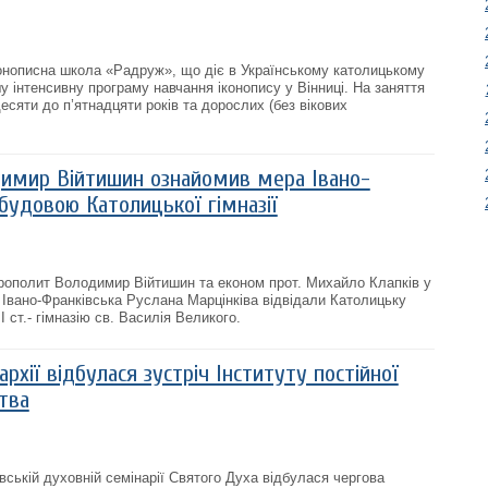
конописна школа «Радруж», що діє в Українському католицькому
у інтенсивну програму навчання іконопису у Вінниці. На заняття
сяти до п’ятнадцяти років та дорослих (без вікових
имир Війтишин ознайомив мера Івано-
будовою Католицької гімназії
трополит Володимир Війтишин та економ прот. Михайло Клапків у
и Івано-Франківська Руслана Марцінківа відвідали Католицьку
І ст.- гімназію св. Василія Великого.
архії відбулася зустріч Інституту постійної
тва
вській духовній семінарії Святого Духа відбулася чергова