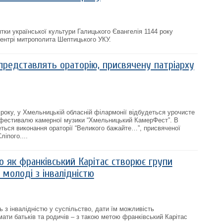
тки української культури Галицького Євангелія 1144 року
ентрі митрополита Шептицького УКУ.
редставлять ораторію, присвячену патріарху
 року, у Хмельницькій обласній філармонії відбудеться урочисте
 фестивалю камерної музики “Хмельницький КамерФест”. В
ься виконання ораторії “Великого бажайте…”, присвяченої
ліпого....
бо як франківський Карітас створює групи
молоді з інвалідністю
ь з інвалідністю у суспільство, дати їм можливість
мати батьків та родичів – з такою метою франківський Карітас