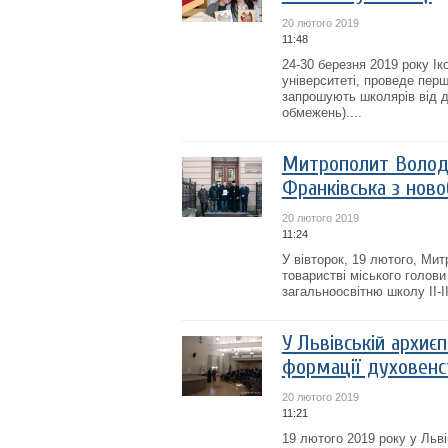
20 лютого 2019
11:48
24-30 березня 2019 року І
університеті, проведе перш
запрошують школярів від де
обмежень)....
Митрополит Волод
Франківська з ново
20 лютого 2019
11:24
У вівторок, 19 лютого, Ми
товаристві міського голов
загальноосвітню школу ІІ-ІІ
У Львівській архиєп
формації духовенс
20 лютого 2019
11:21
19 лютого 2019 року у Льві