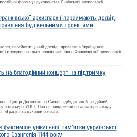
 постійної формації духовенства Львівської архиєпархії.
ранківської архиєпархії переймають досвід
правління будівельними проектами
олег, перейняти цінний досвід і привезти в Україну нові
 меті стажування трьох працівників Івано-Франківської архиєпархії
ть на благодійний концерт на підтримку
ові в Центрі Довженка на Сихові відбудеться благодійний
у опіки сиріт УГКЦ. Про це повідомили організатори заходу.
», «Грація» та духовий оркестр.
 факсиміле унікальної пам’ятки української
ого Євангелія 1144 року