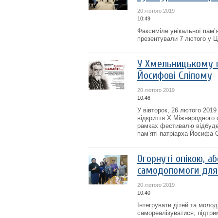
20 лютого 2019
10:49
Факсиміле унікальної пам’я
презентували 7 лютого у Ц
У Хмельницькому п
Йосифові Сліпому
20 лютого 2019
10:46
У вівторок, 26 лютого 2019
відкриття Х Міжнародного
рамках фестивалю відбудет
пам’яті патріарха Йосифа С
Огорнуті опікою, а
самодопомоги для 
20 лютого 2019
10:40
Інтегрувати дітей та молод
самореалізуватися, підтри