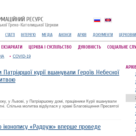
РМАЦІЙНИЙ РЕСУРС
ської Греко-Католицької Церкви
СТАТТІ
ІНТЕРВ'Ю
МЕДІА
АНОНСИ
АРХІВ
ДОКУМЕНТИ
ЦЕРКОВНИ
А ЕКЗАРХАТИ
ЦЕРКВА І СУСПІЛЬСТВО
ДУХОВНІСТЬ
СОЦІАЛЬНЕ СЛ
НА
COVID-19
АРХІ
и Патріаршої курії вшанували Героїв Небесної
литвою
оку, у Львові, у Патріаршому домі, працівники Курії вшанували
отні. Спільна молитва відбулася у храмі Благовіщення Пресвятої
о іконопису «Радруж» вперше проведе