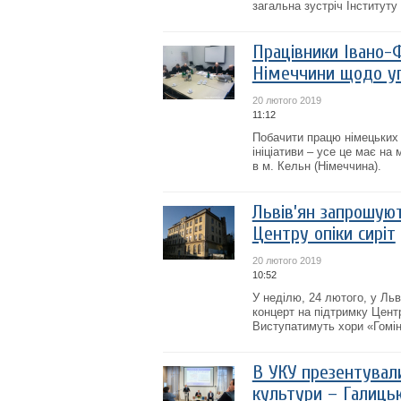
загальна зустріч Інституту
Працівники Івано-Ф
Німеччини щодо у
20 лютого 2019
11:12
Побачити працю німецьких к
ініціативи – усе це має на
в м. Кельн (Німеччина).
Львів’ян запрошую
Центру опіки сиріт
20 лютого 2019
10:52
У неділю, 24 лютого, у Льв
концерт на підтримку Центр
Виступатимуть хори «Гомін
В УКУ презентували
культури – Галицьк