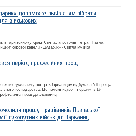
дарик» допоможе львів’янам зібрати
для військових
ві, в гарнізонному храмі Святих апостолів Петра і Павла,
онцерт хорової капели «Дударик» «Світла музика».
ався період професійних прощ
ійському духовному центрі «Зарваниця» відбулася VII проща
ального господарства. Це паломництво – першим із 16
професійних прощ до Зарваниці.
 очолили прощу працівників Львівської
мії сухопутних військ до Зарваниці