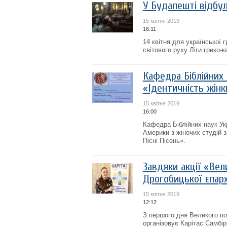
У Будапешті відбул
15 квітня 2019
16:11
14 квітня для української 
світового руху Ліги греко-
Кафедра Біблійних
«Ідентичність жінки
15 квітня 2019
16:00
Кафедра Біблійних наук Ук
Америки з жіночих студій 
Пісні Пісень».
Завдяки акції «Вел
Дрогобицької єпарх
15 квітня 2019
12:12
З першого дня Великого по
організовує Карітас Самбір