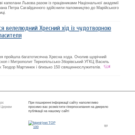
ові капелани Львова разом із працівниками Національної академії
ьмана Петра Сагайдачного здійснили паломництво до Марійського
иці.
ся велелюдний Хресний хід із чудотворною
пасителя
оля пройшла багатотисячна Хресна хода. Очолив щорічний
скоп і Митрополит Тернопільсько-Зборівський УГКЦ Василь
к Теодор Мартинюк і близько 150 священнослужителів.
урс
При поширенні інформації сайту наполегливо
ї Церкви
просимо вас розмістити гіперпосилання на джерело
публікації на нашому сайті