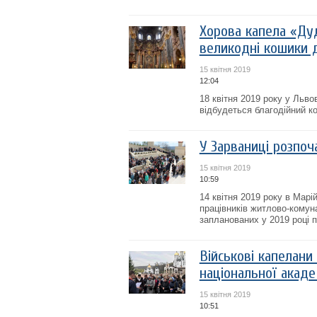
Хорова капела «Ду
великодні кошики 
15 квітня 2019
12:04
18 квітня 2019 року у Льво
відбудеться благодійний к
У Зарваниці розпоч
15 квітня 2019
10:59
14 квітня 2019 року в Мар
працівників житлово-комун
запланованих у 2019 році 
Військові капелани
національної акаде
15 квітня 2019
10:51