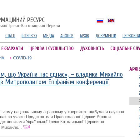
РМАЦІЙНИЙ РЕСУРС
ської Греко-Католицької Церкви
СТАТТІ
ІНТЕРВ'Ю
МЕДІА
АНОНСИ
АРХІВ
ДОКУМЕНТИ
ЦЕРКОВНИ
А ЕКЗАРХАТИ
ЦЕРКВА І СУСПІЛЬСТВО
ДУХОВНІСТЬ
СОЦІАЛЬНЕ СЛ
НА
COVID-19
АРХІ
м, що Україна нас єднає», – владика Михайло
 із Митрополитом Епіфанієм конференції
івському національному аграрному університеті відбулася наукова
їна» за участі Предстоятеля Православної Церкви України
дставниками Української Греко-Католицької Церкви на
 Михайло...