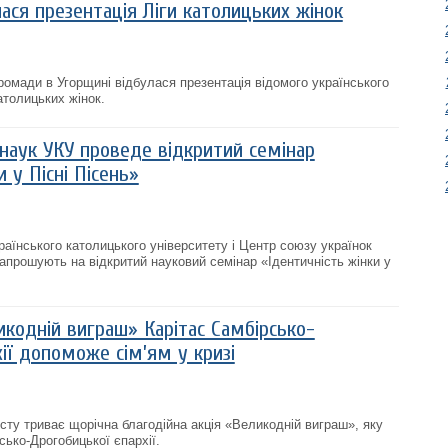
ася презентація Ліги католицьких жінок
громади в Угорщині відбулася презентація відомого українського
католицьких жінок.
 наук УКУ проведе відкритий семінар
 у Пісні Пісень»
раїнського католицького університету і Центр союзу українок
запрошують на відкритий науковий семінар «Ідентичність жінки у
икодній виграш» Карітас Самбірсько-
ії допоможе сім’ям у кризі
сту триває щорічна благодійна акція «Великодній виграш», яку
сько-Дрогобицької єпархії.