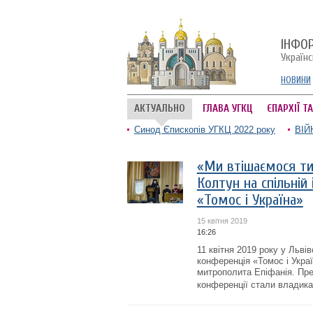
ІНФО
Україн
НОВИНИ
АКТУАЛЬНО
ГЛАВА УГКЦ
ЄПАРХІЇ Т
Синод Єпископів УГКЦ 2022 року
ВІЙ
«Ми втішаємося ти
Колтун на спільній
«Томос і Україна»
15 квітня 2019
16:26
11 квітня 2019 року у Льв
конференція «Томос і Укра
митрополита Епіфанія. Пре
конференції стали владика