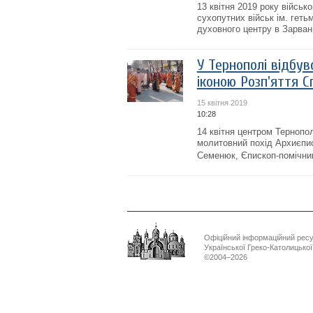
13 квітня 2019 року військ
сухопутних військ ім. гет
духовного центру в Зарван
У Тернополі відбув
іконою Розп'яття С
15 квітня 2019
10:28
14 квітня центром Терноп
молитовний похід Архиєпи
Семенюк, Єпископ-помічни
Офіційний інформаційний рес
Української Греко-Католицько
©2004–2026