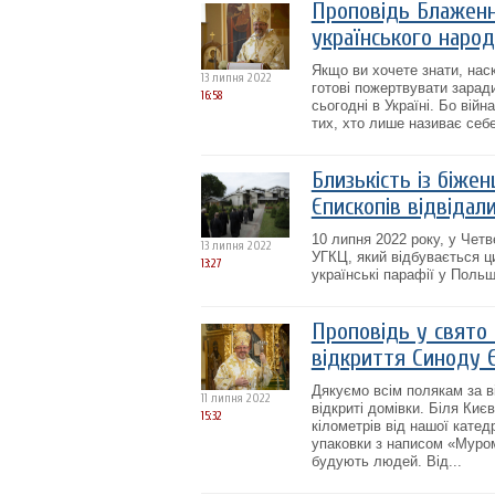
Проповідь Блаженн
українського наро
Якщо ви хочете знати, наск
13 липня 2022
готові пожертвувати заради
16:58
сьогодні в Україні. Бо війн
тих, хто лише називає себ
Близькість із біже
Єпископів відвідали
10 липня 2022 року, у Чет
13 липня 2022
УГКЦ, який відбувається ц
13:27
українські парафії у Польщ
Проповідь у свято 
відкриття Синоду 
Дякуємо всім полякам за ві
11 липня 2022
відкриті домівки. Біля Киє
15:32
кілометрів від нашої катед
упаковки з написом «Муром 
будують людей. Від...