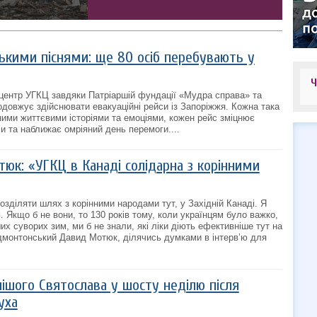
ськими піснями: ще 80 осіб перебувають у
центр УГКЦ завдяки Патріаршій фундації «Мудра справа» та
одовжує здійснювати евакуаційні рейси із Запоріжжя. Кожна така
ними життєвими історіями та емоціями, кожен рейс зміцнює
и та наближає омріяний день перемоги....
юк: «УГКЦ в Канаді солідарна з корінними
зділяти шлях з корінними народами тут, у Західній Канаді. Я
 Якщо б не вони, то 130 років тому, коли українцям було важко,
х суворих зим, ми б не знали, які ліки діють ефективніше тут на
Едмонтонський Давид Мотюк, ділячись думками в інтерв’ю для
ішого Святослава у шосту неділю після
уха