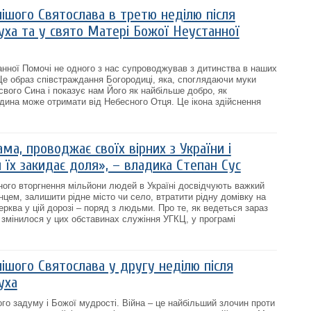
ішого Святослава в третю неділю після
уха та у свято Матері Божої Неустанної
нної Помочі не одного з нас супроводжував з дитинства в наших
Це образ співстраждання Богородиці, яка, споглядаючи муки
свого Сина і показує нам Його як найбільше добро, як
дина може отримати від Небесного Отця. Це ікона здійснення
ма, проводжає своїх вірних з України і
и їх закидає доля», – владика Степан Сус
ого вторгнення мільйони людей в Україні досвідчують важкий
нцем, залишити рідне місто чи село, втратити рідну домівку на
рква у цій дорозі – поряд з людьми. Про те, як ведеться зараз
 змінилося у цих обставинах служіння УГКЦ, у програмі
ішого Святослава у другу неділю після
уха
го задуму і Божої мудрості. Війна – це найбільший злочин проти