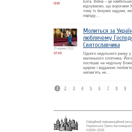
Бога. Війна – це найбільш
13:09
відчуваємо, що ворогами Ук
тому їх безумні задуми, я
народу,...
Молиться за Украї
люблячому Господев
Святославчика
25 червня 2022
07:00
Одного недільного ранку у
маленького хлопчика. Його
поспішає на недільну Боже
щирою і відданою любов’ю 
напам’ять не...
1
2
3
4
5
6
7
8
9
Офіційний інформаційний рес
Української Греко-Католицько
©2004–2026