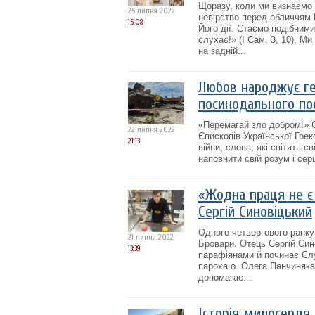
Щоразу, коли ми визнаємо 
25 липня 2022
невірство перед обличчям 
15:08
Його дії. Стаємо подібними
слухає!» (І Сам. 3, 10). М
на задній...
Любов народжує гер
посинодального по
«Перемагай зло добром!» 
22 липня 2022
Єпископів Української Грек
21:13
війни; слова, які світять 
наповнити свій розум і сер
«Жодна праця не є
Сергій Синовіцький
Одного четвергового ранку
21 липня 2022
Бровари. Отець Сергій Син
13:39
парафіянами й починає Слу
пароха о. Олега Панчиняка
допомагає...
Історія милосердя 