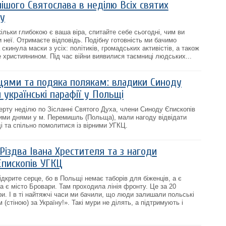
ішого Святослава в неділю Всіх святих
ду
ільки глибокою є ваша віра, спитайте себе сьогодні, чим ви
 неї. Отримаєте відповідь. Подібну готовність ми бачимо
а скинула маски з усіх: політиків, громадських активістів, а також
е християнином. Під час війни виявилися таємниці людських...
нцями та подяка полякам: владики Синоду
 українські парафії у Польщі
верту неділю по Зісланні Святого Духа, члени Синоду Єпископів
ими днями у м. Перемишль (Польща), мали нагоду відвідати
і та спільно помолитися із вірними УГКЦ.
Різдва Івана Хрестителя та з нагоди
Єпископів УГКЦ
дкрите серце, бо в Польщі немає таборів для біженців, а є
ва є місто Бровари. Там проходила лінія фронту. Це за 20
ри. І в ті найтяжчі часи ми бачили, що люди залишали польські
(стіною) за Україну!». Такі мури не ділять, а підтримують і