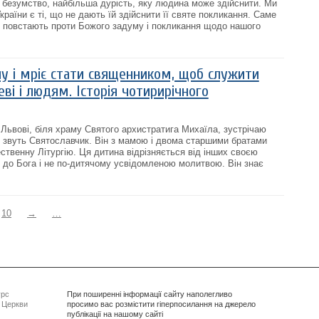
е безумство, найбільша дурість, яку людина може здійснити. Ми
раїни є ті, що не дають їй здійснити її святе покликання. Саме
кі повстають проти Божого задуму і покликання щодо нашого
ну і мріє стати священником, щоб служити
і і людям. Історія чотирирічного
 Львові, біля храму Святого архистратига Михаїла, зустрічаю
 звуть Святославчик. Він з мамою і двома старшими братами
ственну Літургію. Ця дитина відрізняється від інших своєю
до Бога і не по-дитячому усвідомленою молитвою. Він знає
10
→
…
урс
При поширенні інформації сайту наполегливо
ї Церкви
просимо вас розмістити гіперпосилання на джерело
публікації на нашому сайті