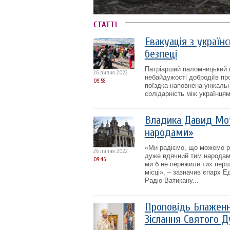
СТАТТІ
Евакуація з україн
безпеці
Патріарший паломницький 
26 липня 2022
небайдужості добродіїв пр
09:58
поїздка наповнена унікаль
солідарність між українцям
Владика Давид Мот
народами»
«Ми радіємо, що можемо ро
26 липня 2022
дуже вдячний тим народам.
09:46
ми б не пережили тих перши
місці», – зазначив єпарх 
Радіо Ватикану...
Проповідь Блаженн
Зіслання Святого Д