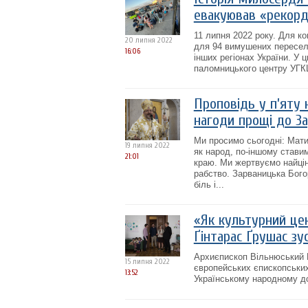
евакуював «рекорд
11 липня 2022 року. Для ко
20 липня 2022
для 94 вимушених переселе
16:06
інших регіонах України. У
паломницького центру УГКЦ
Проповідь у п’яту 
нагоди прощі до За
Ми просимо сьогодні: Мати
19 липня 2022
як народ, по-іншому стави
21:01
краю. Ми жертвуємо найцін
рабство. Зарваницька Бого
біль і...
«Як культурний це
Ґінтарас Ґрушас зу
Архиєпископ Вільнюський Ґ
15 липня 2022
європейських єпископських
13:52
Українському народному д