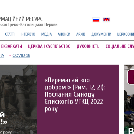
РМАЦІЙНИЙ РЕСУРС
ської Греко-Католицької Церкви
СТАТТІ
ІНТЕРВ'Ю
МЕДІА
АНОНСИ
АРХІВ
ДОКУМЕНТИ
ЦЕРКОВНИ
А ЕКЗАРХАТИ
ЦЕРКВА І СУСПІЛЬСТВО
ДУХОВНІСТЬ
СОЦІАЛЬНЕ СЛ
НА
COVID-19
«Перемагай зло
добром!» (Рим. 12, 21):
Послання Синоду
Єпископів УГКЦ 2022
року