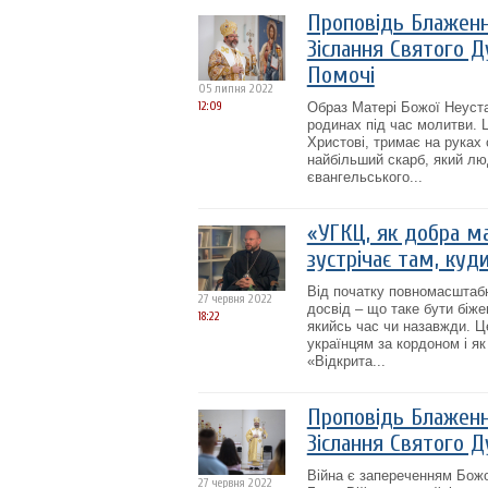
Проповідь Блаженн
Зіслання Святого Д
Помочі
05 липня 2022
12:09
Образ Матері Божої Неуста
родинах під час молитви. 
Христові, тримає на руках 
найбільший скарб, який лю
євангельського...
«УГКЦ, як добра ма
зустрічає там, куд
Від початку повномасштабн
27 червня 2022
досвід – що таке бути біже
18:22
якийсь час чи назавжди. Це
українцям за кордоном і як
«Відкрита...
Проповідь Блаженн
Зіслання Святого Д
Війна є запереченням Божо
27 червня 2022