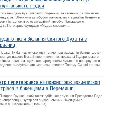
ну» кількість людей
гось цей день був цілковито буденним та звичним. Та тільки не
нців, які 50-місним автобусом намагаються віднайти безпеку в
 цьому їм допомагає евакуаційний автобус Патріаршого
 та Патріарша фундація «Мудра справа»....
неділю після Зіслання Святого Духа та з
рваниці
 Божа, Ти бачиш, як сьогодні плаче наш народ, Ти бачиш, що ми,
мося до нашого Бога-Визволителя, ніж мешканці Гадаринського
нішим – життям, щоб наш народ ніколи більше не повернувся в
родице, вислухай наші молитви, принеси Твоєму Синові сльози,
нтр перетворився на прихисток»: архиєпископ
стрівся із біженцями в Перемишлі
інтарас Ґрушас, який також здійснює служіння Президента Ради
 конференцій, зустрівся з українськими біженцями в
омі у м. Перемишль (Польща).