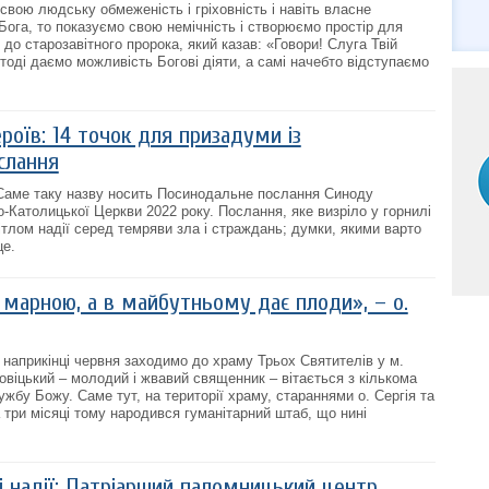
свою людську обмеженість і гріховність і навіть власне
Бога, то показуємо свою немічність і створюємо простір для
 до старозавітного пророка, який казав: «Говори! Слуга Твій
и тоді даємо можливість Богові діяти, а самі начебто відступаємо
оїв: 14 точок для призадуми із
слання
Саме таку назву носить Посинодальне послання Синоду
о-Католицької Церкви 2022 року. Послання, яке визріло у горнилі
світлом надії серед темряви зла і страждань; думки, якими варто
це.
 марною, а в майбутньому дає плоди», – о.
 наприкінці червня заходимо до храму Трьох Святителів у м.
овіцький – молодий і жвавий священник – вітається з кількома
жбу Божу. Саме тут, на території храму, стараннями о. Сергія та
 три місяці тому народився гуманітарний штаб, що нині
і надії: Патріарший паломницький центр