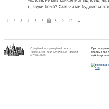
Чоловік не має конкретної відповіді на 
ці звуки бомб? Скільки ми будемо спати
1
2
3
4
5
6
7
8
9
10
→
…
Офіційний інформаційний ресурс
При поширенні
Української Греко-Католицької Церкви
просимо вас р
©2004–2026
публікації на 