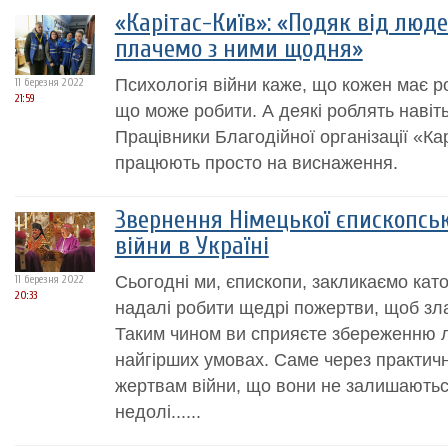
«Карітас-Київ»: «Подяк від люде
плачемо з ними щодня»
Психологія війни каже, що кожен має ро
11 березня 2022
21:59
що може робити. А деякі роблять навіть
Працівники Благодійної організації «Ка
працюють просто на виснаження.
Звернення Німецької єпископськ
війни в Україні
Сьогодні ми, єпископи, закликаємо катол
11 березня 2022
20:33
надалі робити щедрі пожертви, щоб зла
Таким чином ви сприяєте збереженню лю
найгірших умовах. Саме через практич
жертвам війни, що вони не залишаються
недолі......