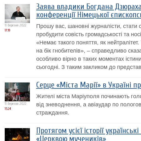
Заява владики Богдана Дзюраха 
конференції Німецької єпископс
Прошу вас, шановні журналісти, стати 
11 березня 2022
17:19
пробудити совість громадськості та носі
«Немає такого поняття, як нейтралітет.
на бік гнобителів», – справедливо сказа
особливо вірно в таких моментах істини
сьогодні. З таким закликом до представн
Серце «Міста Марії» в Україні п
Жителі міста Маріуполя починають гол
від зневоднення, а авіаудар по полог
11 березня 2022
15:24
страждання.
Протягом усієї історії українськ
«Церквою мучеників»