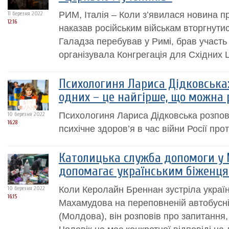
РИМ, Італія – Коли з’явилася новина п
11 березня 2022
12:16
наказав російським військам вторгнутис
Галадза перебував у Римі, брав участь 
організувала Конгрегація для Східних 
Психологиня Лариса Дідковська
одних – це найгірше, що можна 
Психологиня Лариса Дідковська розпові
10 березня 2022
16:28
психічне здоров’я в час війни Росії прот
Католицька служба допомоги у 
допомагає українським біженц
Коли Керолайн Бреннан зустріла украї
10 березня 2022
16:15
Махамудова на переповненій автобусній
(Молдова), він розповів про запитання, 