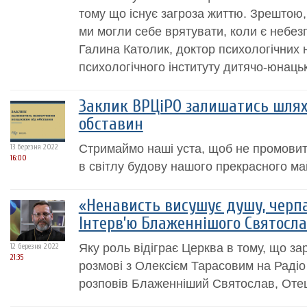
тому що існує загроза життю. Зрештою,
ми могли себе врятувати, коли є небез
Галина Католик, доктор психологічних 
психологічного інституту дитячо-юнацько
Заклик ВРЦіРО залишатись шлях
обставин
Стримаймо наші уста, щоб не промовити
13 березня 2022
16:00
в світлу будову нашого прекрасного ма
«Ненависть висушує душу, черпа
Інтерв’ю Блаженнішого Cвятосла
Яку роль відіграє Церква в тому, що зар
12 березня 2022
21:35
розмові з Олексієм Тарасовим на Радіо
розповів Блаженніший Святослав, Отец