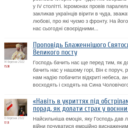
у IV столітті. Ієромонах провів паралел
закликав українців вірити в чуда, зваж
любові, про які чуємо з фронту. На йог
нас сьогодні своєрідними...
Проповідь Блаженнішого Святос
Великого посту
Господь бачить нас ще перед тим, як до
14 березня 2022
15:38
бачить нас у нашому горі, Він є поруч, р
нам надію побачити відкриті небеса, ан
восходять і сходять на Сина Чоловічого
«Навіть в укриттях під обстрілам
порад, як долати страх у воєнни
Найсильніша емоція, яку Господь дав лю
13 березня 2022
17:31
війни почуватися емоційно виснажени