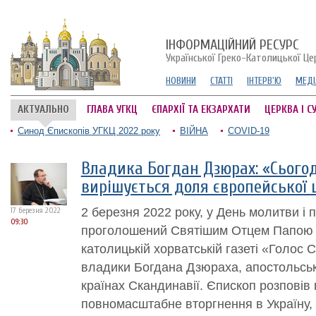
ІНФОРМАЦІЙНИЙ РЕСУРС
Української Греко-Католицької Це
НОВИНИ
СТАТТІ
ІНТЕРВ'Ю
МЕДІ
АКТУАЛЬНО
ГЛАВА УГКЦ
ЄПАРХІЇ ТА ЕКЗАРХАТИ
ЦЕРКВА І С
Синод Єпископів УГКЦ 2022 року
ВІЙНА
COVID-19
Владика Богдан Дзюрах: «Сьогод
вирішується доля європейської ц
2 березня 2022 року, у День молитви і п
17 березня 2022
09:30
проголошений Святішим Отцем Папою Ф
католицькій хорватській газеті «Голос
владики Богдана Дзюраха, апостольсько
країнах Скандинавії. Єпископ розповів 
повномасштабне вторгнення в Україну, 