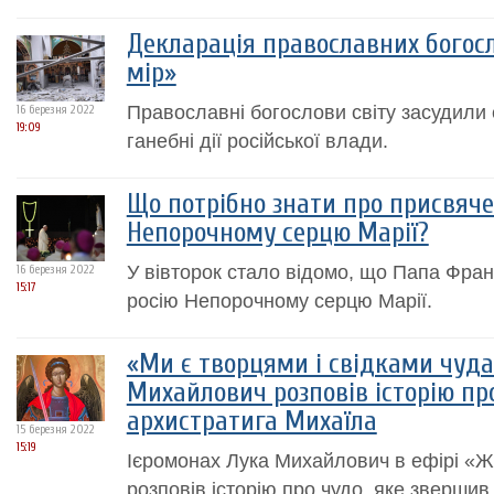
Декларація православних богосло
мір»
Православні богослови світу засудили є
16 березня 2022
19:09
ганебні дії російської влади.
Що потрібно знати про присвячен
Непорочному серцю Марії?
У вівторок стало відомо, що Папа Фран
16 березня 2022
15:17
росію Непорочному серцю Марії.
«Ми є творцями і свідками чуда!
Михайлович розповів історію пр
архистратига Михаїла
15 березня 2022
15:19
Ієромонах Лука Михайлович в ефірі «
розповів історію про чудо, яке зверши