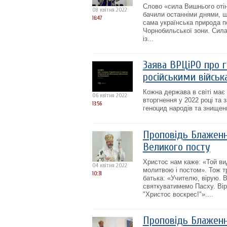
Слово «сила Вишнього отін
08 квітня 2022
бачили останніми днями, що
16:47
сама українська природа по
Чорнобильської зони. Сила
із...
Заява ВРЦіРО про 
російськими військ
Кожна держава в світі має 
06 квітня 2022
вторгнення у 2022 році та 
13:56
геноцид народів та знищен
Проповідь Блаженн
Великого посту
Христос нам каже: «Той ви
04 квітня 2022
молитвою і постом». Тож т
10:31
батька: «Учителю, вірую. 
святкуватимемо Пасху. Віру
"Христос воскрес!"»....
Проповідь Блаженні