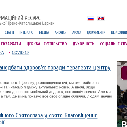
РМАЦІЙНИЙ РЕСУРС
ської Греко-Католицької Церкви
СТАТТІ
ІНТЕРВ'Ю
МЕДІА
АНОНСИ
АРХІВ
ДОКУМЕНТИ
ЦЕРКОВНИ
А ЕКЗАРХАТИ
ЦЕРКВА І СУСПІЛЬСТВО
ДУХОВНІСТЬ
СОЦІАЛЬНЕ СЛ
НА
COVID-19
занедбати здоров’я: поради терапевта центру
но кожного. Щоранку, розплющивши очі, ми вже майже на
н та читаємо підбірку актуальних новин. А вночі, якщо
я яких доповнює мобільний додаток, сон зовсім зникає. Але ми
і, а там, де війна показує все своє огидне обличчя, людям значно
ішого Святослава у свято Благовіщення
ії