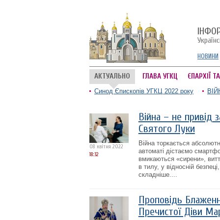
ІНФО
Україн
НОВИНИ
АКТУАЛЬНО
ГЛАВА УГКЦ
ЄПАРХІЇ Т
Синод Єпископів УГКЦ 2022 року
ВІЙ
Війна – не привід 
Святого Луки
Війна торкається абсолют
08 квітня 2022
автоматі дістаємо смартфо
18:32
вмикаються «сирени», витт
в тилу, у відносній безпец
складніше....
Проповідь Блаженн
Пречистої Діви Мар