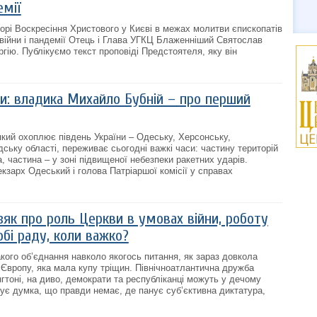
емії
борі Воскресіння Христового у Києві в межах молитви єпископатів
війни і пандемії Отець і Глава УГКЦ Блаженніший Святослав
гію. Публікуємо текст проповіді Предстоятеля, яку він
ни: владика Михайло Бубній – про перший
кий охоплює південь України – Одеську, Херсонську,
ську області, переживає сьогодні важкі часи: частину територій
а, частина – у зоні підвищеної небезпеки ракетних ударів.
кзарх Одеський і голова Патріаршої комісії у справах
зяк про роль Церкви в умовах війни, роботу
обі раду, коли важко?
такого об’єднання навколо якогось питання, як зараз довкола
а Європу, яка мала купу тріщин. Північноатлантична дружба
гтоні, на диво, демократи та республіканці можуть у дечому
снує думка, що правди немає, де панує суб’єктивна диктатура,