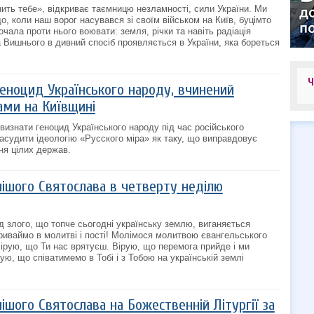
ить тебе», відкриває таємницю незламності, сили України. Ми
, коли наш ворог насувався зі своїм військом на Київ, буцімто
чала проти нього воювати: земля, річки та навіть радіація
 Вишнього в дивний спосіб проявляється в України, яка бореться
геноцид Українського народу, вчинений
ами на Київщині
визнати геноцид Українського народу під час російського
засудити ідеологію «Русского міра» як таку, що виправдовує
ня цілих держав.
ішого Святослава в четверту неділю
д злого, що топче сьогодні українську землю, виганяється
риваймо в молитві і пості! Молімося молитвою євангельського
Вірую, що Ти нас врятуєш. Вірую, що перемога прийде і ми
ю, що співатимемо в Тобі і з Тобою на українській землі
шого Святослава на Божественній Літургії за