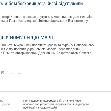
ь у бомбосховища: у Києві відслужили
у центрі Києва, яка зараз слугує бомбосховищем для жителів
нської Греко-Католицької Церкви відслужили Божественну
ОРОЧНОМУ СЕРЦЮ МАРІЇ
іший Отець Франциск посвятить росію та Україну Непорочному
екст Акту посвяти українською мовою, перекладений
 в Римі та авторизований Державним Секретаріатом Святого
10
→
…
урс
При поширенні інформації сайту наполегливо
ї Церкви
просимо вас розмістити гіперпосилання на джерело
публікації на нашому сайті