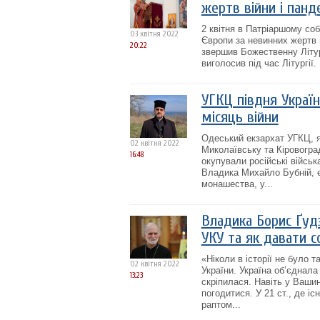
жертв війни і панд
2 квітня в Патріаршому со
03 квітня 2022
Європи за невинних жертв 
20:22
звершив Божественну Літур
виголосив під час Літургії.
УГКЦ півдня Украї
місяць війни
Одеський екзархат УГКЦ, я
02 квітня 2022
Миколаївську та Кіровоград
16:48
окупували російські військ
Владика Михайло Бубній, е
монашества, у...
Владика Борис Ґуд
УКУ та як давати с
«Ніколи в історії не було 
02 квітня 2022
України. Україна об’єднал
13:23
скріпилася. Навіть у Вашин
погодитися. У 21 ст., де і
раптом...