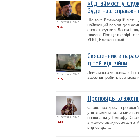
«Єднаймося у служі
буде наш справжній
Що таке Великодній піст – 
29 березня 2022
найкращий період для осмис
21:24
свої стосунки з Богом і лю
любові. Про це в ефірі те
УГКЦ Блаженніший...
Священник з параф
дітей від війни
Звичайного чоловіка з Пітт
29 березня 2022
зараз він робить все можл
12:55
Проповідь Блаженн
Слово про хрест, про розп
у ці хвилини, коли ми з в
28 березня 2022
національну Голгофу. Сього
13:40
з мамою евакуювалася з Ма
відповіді......