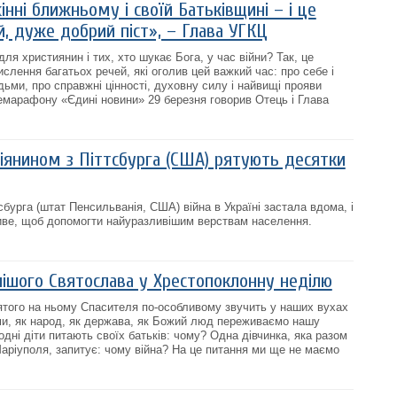
нні ближньому і своїй Батьківщині – і це
, дуже добрий піст», – Глава УГКЦ
для християнин і тих, хто шукає Бога, у час війни? Так, це
лення багатьох речей, які оголив цей важкий час: про себе і
дьми, про справжні цінності, духовну силу і найвищі прояви
лемарафону «Єдині новини» 29 березня говорив Отець і Глава
іянином з Піттсбурга (США) рятують десятки
сбурга (штат Пенсильванія, США) війна в Україні застала вдома, і
иве, щоб допомогти найуразливішим верствам населення.
ішого Святослава у Хрестопоклонну неділю
'ятого на ньому Спасителя по-особливому звучить у наших вухах
ами, як народ, як держава, як Божий люд переживаємо нашу
дні діти питають своїх батьків: чому? Одна дівчинка, яка разом
ріуполя, запитує: чому війна? На це питання ми ще не маємо