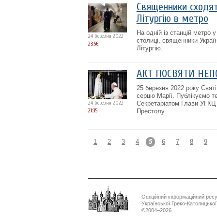
Священники сходят
Літургію в метро
На одній із станцій метро 
24 березня 2022
столиці, священники Украї
23:56
Літургію.
АКТ ПОСВЯТИ НЕП
25 березня 2022 року Свят
серцю Марії. Публікуємо т
24 березня 2022
Секретаріатом Глави УГКЦ
21:35
Престолу.
1
2
3
4
5
6
7
8
9
Офіційний інформаційний рес
Української Греко-Католицько
©2004–2026