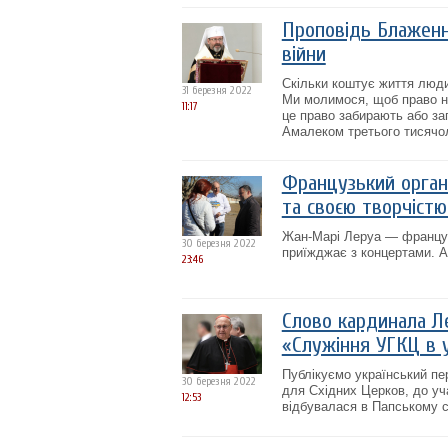
Проповідь Блаженн
війни
Скільки коштує життя людин
31 березня 2022
Ми молимося, щоб право на
11:17
це право забирають або з
Амалеком третього тисячолі
Французький орган
та своєю творчістю
Жан-Марі Леруа — французь
30 березня 2022
приїжджає з концертами. А 
23:46
Слово кардинала Л
«Служіння УГКЦ в 
Публікуємо український пе
30 березня 2022
для Східних Церков, до уч
12:53
відбувалася в Папському сх