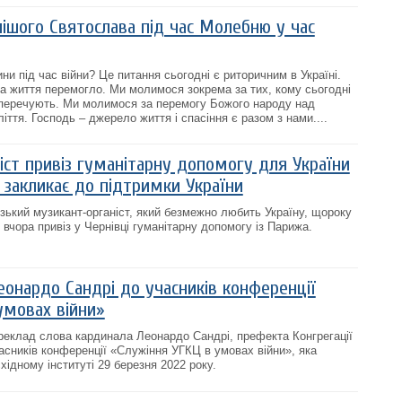
ішого Святослава під час Молебню у час
и під час війни? Це питання сьогодні є риторичним в Україні.
 життя перемогло. Ми молимося зокрема за тих, кому сьогодні
аперечують. Ми молимося за перемогу Божого народу над
ття. Господь – джерело життя і спасіння є разом з нами....
іст привіз гуманітарну допомогу для України
 закликає до підтримки України
кий музикант-органіст, який безмежно любить Україну, щороку
вчора привіз у Чернівці гуманітарну допомогу із Парижа.
еонардо Сандрі до учасників конференції
умовах війни»
реклад слова кардинала Леонардо Сандрі, префекта Конгрегації
асників конференції «Служіння УГКЦ в умовах війни», яка
ідному інституті 29 березня 2022 року.