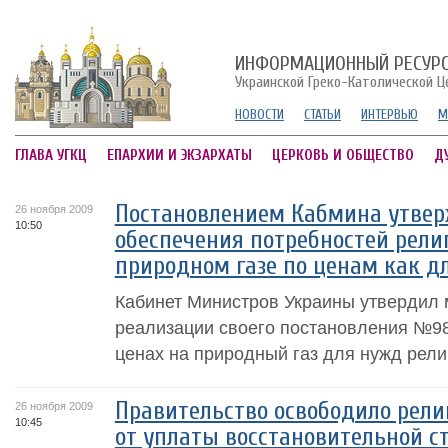
ИНФОРМАЦИОННЫЙ РЕСУР
Украинской Греко-Католической Ц
НОВОСТИ
СТАТЬИ
ИНТЕРВЬЮ
М
ГЛАВА УГКЦ
ЕПАРХИИ И ЭКЗАРХАТЫ
ЦЕРКОВЬ И ОБЩЕСТВО
Д
Постановлением Кабмина утве
26 ноября 2009
10:50
обеспечения потребностей рели
природном газе по ценам как д
Кабинет Министров Украины утвердил 
реализации своего постановления №98
ценах на природный газ для нужд рели
Правительство освободило рели
26 ноября 2009
10:45
от уплаты восстановительной с