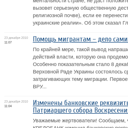
ментальности стране, не даст положит
вызовет серьезную общественную дес
религиозной почве), если ее перенест
украинские реалии». Об этом сказал Гл
Помощь мигрантам – дело сами
23 декабря 2010
11:07
По крайней мере, такой вывод напраши
действий власти, которую она продемо
Особенно показательным стало 8 декаб
Верховной Раде Украины состоялось ср
затрагивающих тему миграции. Первое 
ВРУ...
Изменены банковские реквизит
23 декабря 2010
11:04
Патриаршего собора Воскресени
Уважаемые жертвователи! Сообщаем, ч
КРЕДОБАНК изменил банковские рекви