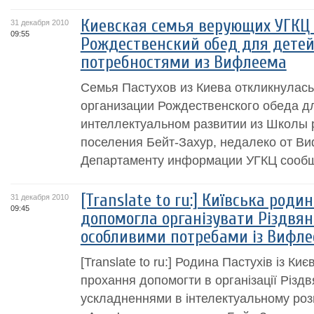
Киевская семья верующих УГКЦ 
31 декабря 2010
09:55
Рождественский обед для детей
потребностями из Вифлеема
Семья Пастухов из Киева откликнулась
организации Рождественского обеда д
интеллектуальном развитии из Школы 
поселения Бейт-Захур, недалеко от В
Департаменту информации УГКЦ сообщ
[Translate to ru:] Київська роди
31 декабря 2010
09:45
допомогла організувати Різдвян
особливими потребами із Вифл
[Translate to ru:] Родина Пастухів із Ки
прохання допомогти в організації Різдв
ускладненнями в інтелектуальному розв