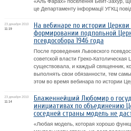
«Аль Фарах» поселення Бейт-Захур, щ
це Департаменту інформації УГКЦ повід
На вебинаре по истории Церкви 
23 декабря 2010
11:19
формировании подпольной Церк
псевдособора 1946 года
После проведения Львовского псевдос
советской власти Греко-Католическая 
существовала, и каждый священник, 
выполнять свои обязанности, тем самы
этом во время вебинара по истории Це
Блаженнейший Любомир о госу
23 декабря 2010
11:14
инициативах по объединению Ц
соседней страны модель не дас
«Любая модель, которая хорошо функц