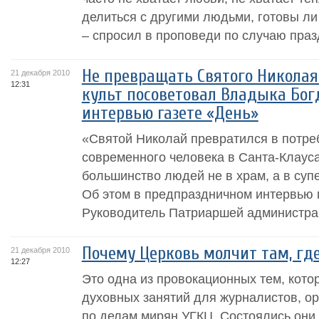
делиться с другими людьми, готовы ли
– спросил в проповеди по случаю празд
Не превращать Святого Николая
21 декабря 2010
12:31
культ посоветовал Владыка Богд
интервью газете «День»
«Святой Николай превратился в потре
современного человека в Санта-Клауса
большинство людей не в храм, а в супе
Об этом в предпраздничном интервью г
Руководитель Патриаршей администрац
Почему Церковь молчит там, гд
21 декабря 2010
12:27
Это одна из провокационных тем, кот
духовных занятий для журналистов, о
по делам мирян УГКЦ. Состоялись они,