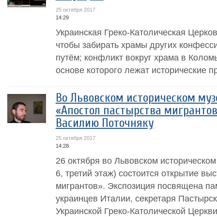
25 октября 2017
14:29
Украинская Греко-Католическая Церков
чтобы забирать храмы других конфесс
путём; конфликт вокруг храма в Колом
основе которого лежат исторические п
Во Львовском историческом муз
«Апостол пастырства мигрантов
Василию Поточняку
25 октября 2017
14:28
26 октября во Львовском историческом м
6, третий этаж) состоится открытие вы
мигрантов». Экспозиция посвящена па
украинцев Италии, секретаря Пастырс
Украинской Греко-Католической Церкви.