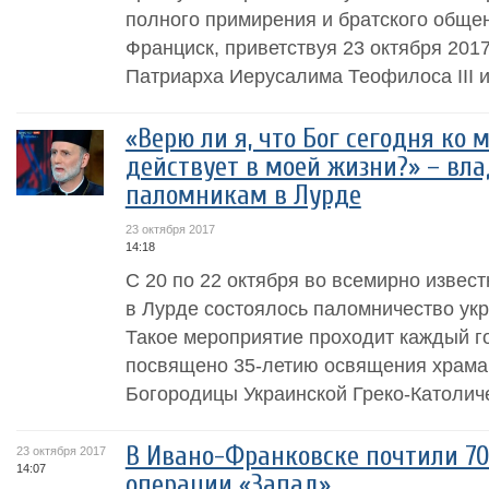
полного примирения и братского обще
Франциск, приветствуя 23 октября 201
Патриарха Иерусалима Теофилоса III и 
«Верю ли я, что Бог сегодня ко 
действует в моей жизни?» – вл
паломникам в Лурде
23 октября 2017
14:18
С 20 по 22 октября во всемирно извес
в Лурде состоялось паломничество ук
Такое мероприятие проходит каждый го
посвящено 35-летию освящения храма
Богородицы Украинской Греко-Католиче
В Ивано-Франковске почтили 7
23 октября 2017
14:07
операции «Запад»