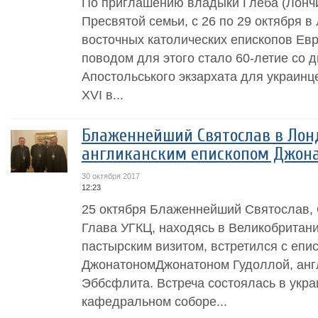
По приглашению владыки Глеба (Лончи
Пресвятой семьи, с 26 по 29 октября в
восточных католических епископов Ев
поводом для этого стало 60-летие со 
Апостольського экзархата для украинц
XVI в...
Блаженнейший Святослав в Лонд
англиканским епископом Джона
30 октября 2017
12:23
25 октября Блаженнейший Святослав, 
Глава УГКЦ, находясь в Великобритан
пастырским визитом, встретился с епи
ДжонатономДжонатоном Гудоллой, анг
Эббсфлита. Встреча состоялась в укра
кафедральном соборе...