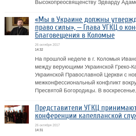
Высокопреосвященству Эдварду Адамс
«Мы в Украине должны утвержда
право силы», ‒ Глава УГКЦ о ко
Благовещения в Коломые
26 октября 2017
14:32
На прошлой неделе в г. Коломыя Иван
между верующими Украинской Греко-Ка
Украинской Православной Церкви с но
межконфессиональный конфликт вокру
Пресвятой Богородицы. В воскресенье, 
Представители УГКЦ принимают
конференции капелланской слу
26 октября 2017
14:31