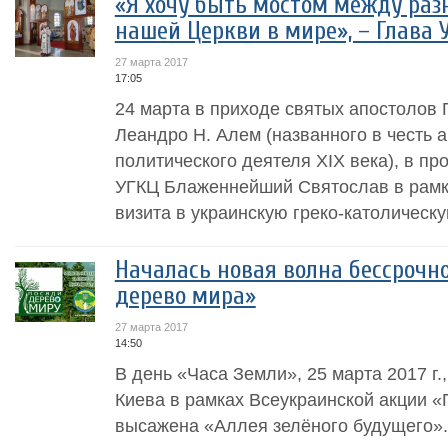
«Я хочу быть мостом между ра
нашей Церкви в мире», – Глава 
27 марта 2017
17:05
24 марта в приходе святых апостолов 
Леандро Н. Алем (названного в честь а
политического деятеля XIX века), в п
УГКЦ Блаженнейший Святослав в рамка
визита в украинскую греко-католическу
Началась новая волна бессрочн
дерево мира»
27 марта 2017
14:50
В день «Часа Земли», 25 марта 2017 г.,
Киева в рамках Всеукраинской акции 
высажена «Аллея зелёного будущего».