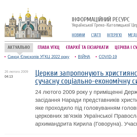
ІНФОРМАЦІЙНИЙ РЕСУРС
Української Греко-Католицької Це
НОВИНИ
СТАТТІ
ІНТЕРВ'Ю
МЕДІ
АКТУАЛЬНО
ГЛАВА УГКЦ
ЄПАРХІЇ ТА ЕКЗАРХАТИ
ЦЕРКВА І С
Синод Єпископів УГКЦ 2022 року
ВІЙНА
COVID-19
Церкви запропонують християнс
26 лютого 2009
04:13
сучасну соціально-економічну с
24 лютого 2009 року у приміщенні Держ
засідання Наради представників христ
яке проходило під головуванням голови
церковних зв’язків Української Правос
архимандрита Кирила (Говоруна). Учасн