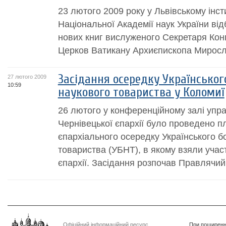
23 лютого 2009 року у Львівському інс
Національної Академії наук України ві
нових книг вислуженого Секретаря Конг
Церков Ватикану Архиєпископа Миросл
Засідання осередку Українськог
27 лютого 2009
10:59
наукового товариства у Коломиї
26 лютого у конференційному залі упр
Чернівецької єпархії було проведено п
єпархіального осередку Українського б
товариства (УБНТ), в якому взяли учас
єпархії. Засідання розпочав Правлячий 
Офіційний інформаційний ресурс
При поширенні