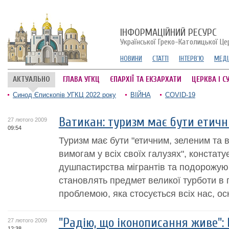
ІНФОРМАЦІЙНИЙ РЕСУРС
Української Греко-Католицької Це
НОВИНИ
СТАТТІ
ІНТЕРВ'Ю
МЕДІ
АКТУАЛЬНО
ГЛАВА УГКЦ
ЄПАРХІЇ ТА ЕКЗАРХАТИ
ЦЕРКВА І С
Синод Єпископів УГКЦ 2022 року
ВІЙНА
COVID-19
Ватикан: туризм має бути етичн
27 лютого 2009
09:54
Туризм має бути "етичним, зеленим та в
вимогам у всіх своїх галузях", констат
душпастирства мігрантів та подорожуюч
становлять предмет великої турботи в 
проблемою, яка стосується всіх нас, ос
"Радію, що іконописання живе"
27 лютого 2009
12:38