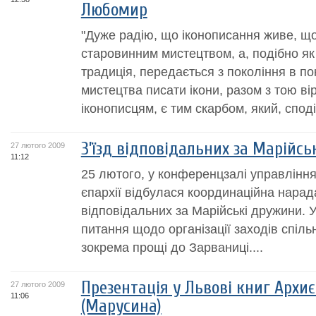
Любомир
"Дуже радію, що іконописання живе, що
старовинним мистецтвом, а, подібно як
традиція, передається з покоління в п
мистецтва писати ікони, разом з тою ві
іконописцям, є тим скарбом, який, сподів
З’їзд відповідальних за Марійс
27 лютого 2009
11:12
25 лютого, у конференцзалі управління
єпархії відбулася координаційна нарад
відповідальних за Марійські дружини. 
питання щодо організації заходів спільн
зокрема прощі до Зарваниці....
Презентація у Львові книг Арх
27 лютого 2009
11:06
(Марусина)