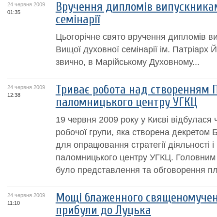
Вручення дипломів випускникам
24 червня 2009
01:35
семінарії
Цьогорічне свято вручення дипломів в
Вищої духовної семінарії ім. Патріарх 
звично, в Марійському Духовному...
Триває робота над створенням 
24 червня 2009
12:38
паломницького центру УГКЦ
19 червня 2009 року у Києві відбулася 
робочої групи, яка створена декретом
для опрацювання стратегії діяльності і
паломницького центру УГКЦ. Головним 
було представлення та обговорення пла
Мощі блаженного священомучен
24 червня 2009
11:10
прибули до Луцька