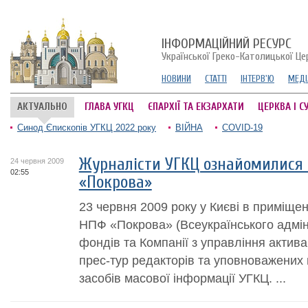
ІНФОРМАЦІЙНИЙ РЕСУРС
Української Греко-Католицької Це
НОВИНИ
СТАТТІ
ІНТЕРВ'Ю
МЕДІ
АКТУАЛЬНО
ГЛАВА УГКЦ
ЄПАРХІЇ ТА ЕКЗАРХАТИ
ЦЕРКВА І С
Синод Єпископів УГКЦ 2022 року
ВІЙНА
COVID-19
Журналісти УГКЦ ознайомилися 
24 червня 2009
02:55
«Покрова»
23 червня 2009 року у Києві в приміще
НПФ «Покрова» (Всеукраїнського адмін
фондів та Компанії з управління актива
прес-тур редакторів та уповноважених
засобів масової інформації УГКЦ. ...