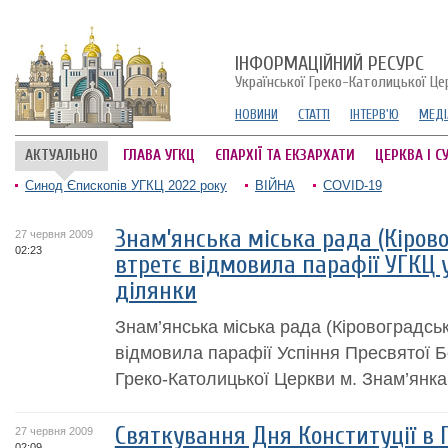
ІНФОРМАЦІЙНИЙ РЕСУРС
Української Греко-Католицької Це
НОВИНИ
СТАТТІ
ІНТЕРВ'Ю
МЕДІ
АКТУАЛЬНО
ГЛАВА УГКЦ
ЄПАРХІЇ ТА ЕКЗАРХАТИ
ЦЕРКВА І С
Синод Єпископів УГКЦ 2022 року
ВІЙНА
COVID-19
Знам’янська міська рада (Кіров
27 червня 2009
02:23
втретє відмовила парафії УГКЦ 
ділянки
Знам’янська міська рада (Кіровоградсь
відмовила парафії Успіння Пресвятої Б
Греко-Католицької Церкви м. Знам’янка.
Святкування Дня Конституції в 
27 червня 2009
02:09