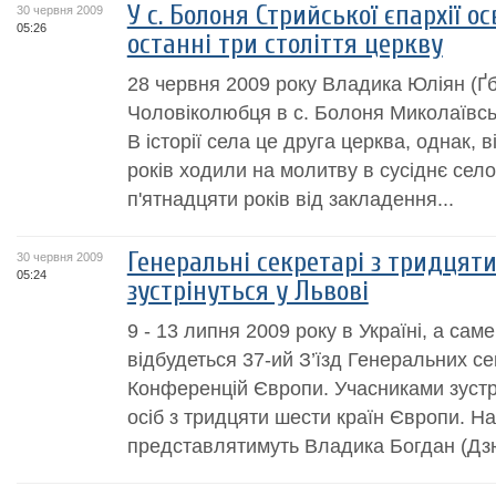
У с. Болоня Стрийської єпархії о
30 червня 2009
05:26
останні три століття церкву
28 червня 2009 року Владика Юліян (Ґб
Чоловіколюбця в с. Болоня Миколаївсь
В історії села це друга церква, однак, 
років ходили на молитву в сусіднє сел
п'ятнадцяти років від закладення...
Генеральні секретарі з тридцят
30 червня 2009
05:24
зустрінуться у Львові
9 - 13 липня 2009 року в Україні, а са
відбудеться 37-ий З’їзд Генеральних с
Конференцій Європи. Учасниками зустрі
осіб з тридцяти шести країн Європи. Н
представлятимуть Владика Богдан (Дзю