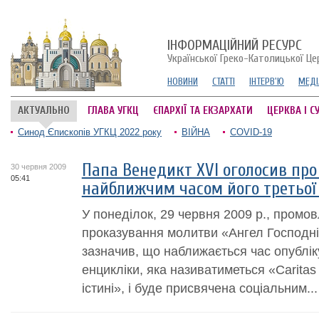
ІНФОРМАЦІЙНИЙ РЕСУРС
Української Греко-Католицької Це
НОВИНИ
СТАТТІ
ІНТЕРВ'Ю
МЕДІ
АКТУАЛЬНО
ГЛАВА УГКЦ
ЄПАРХІЇ ТА ЕКЗАРХАТИ
ЦЕРКВА І С
Синод Єпископів УГКЦ 2022 року
ВІЙНА
COVID-19
Папа Венедикт XVI оголосив про 
30 червня 2009
05:41
найближчим часом його третьої
У понеділок, 29 червня 2009 р., промо
проказування молитви «Ангел Господні
зазначив, що наближається час опублік
енцикліки, яка називатиметься «Caritas 
істині», і буде присвячена соціальним...