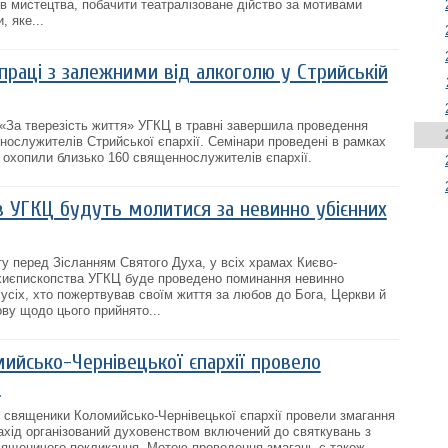
ів мистецтва, побачити театралізоване дійство за мотивами
, яке...
раці з залежними від алкоголю у Стрийській
 «За тверезість життя» УГКЦ в травні завершила проведення
ннослужителів Стрийської єпархії. Семінари проведені в рамках
а охопили близько 160 священнослужителів єпархії.
в УГКЦ будуть молитися за невинно убієнних
ту перед Зісланням Святого Духа, у всіх храмах Києво-
хиєпископства УГКЦ буде проведено поминання невинно
 усіх, хто пожертвував своїм життя за любов до Бога, Церкви й
ову щодо цього прийнято...
ийсько-Чернівецької єпархії провело
я
 священики Коломийсько-Чернівецької єпархії провели змагання
ахід організований духовенством включений до святкувань з
вященичого покликання. Метою проведення змагань є також