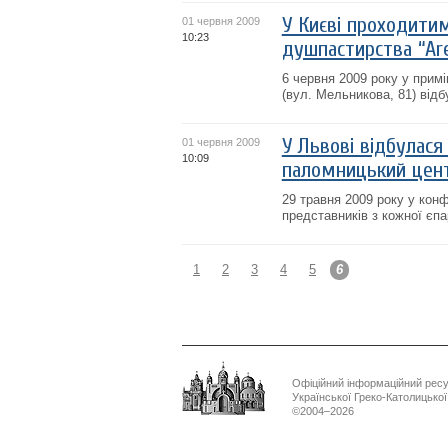
У Києві проходити
01 червня 2009
10:23
душпастирства “Are
6 червня 2009 року у прим
(вул. Мельникова, 81) від
У Львові відбулася
01 червня 2009
10:09
паломницький цен
29 травня 2009 року у конф
представників з кожної єпа
1
2
3
4
5
6
Офіційний інформаційний рес
Української Греко-Католицько
©2004–2026