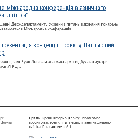
ме міжнародна конференція в’язничного
a Juridica”
іщенні Держдепартаменту України з питань виконання покарань
буватиметься Міжнародна конференція...
 презентація концепції проекту Патріарший
тр
еренц-залі Курії Львівської архиєпархії відбулася зустріч
рхії УГКЦ...
урс
При поширенні інформації сайту наполегливо
ї Церкви
просимо вас розмістити гіперпосилання на джерело
публікації на нашому сайті