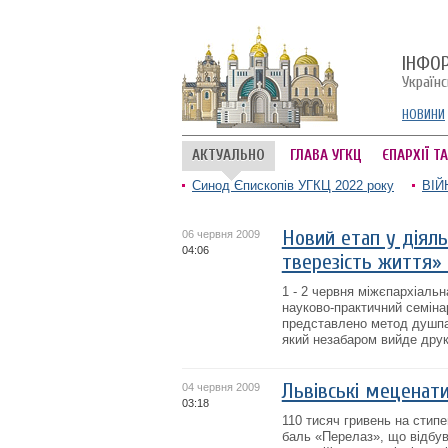
ІНФО
Україн
НОВИНИ
АКТУАЛЬНО
ГЛАВА УГКЦ
ЄПАРХІЇ Т
Синод Єпископів УГКЦ 2022 року
ВІЙ
Новий етап у діяль
06 червня 2009
04:06
тверезість життя»
1 - 2 червня міжєпархіальн
науково-практичний семінар
представлено метод душпас
який незабаром вийде друк
Львівські меценат
04 червня 2009
03:18
110 тисяч гривень на стип
баль «Перелаз», що відбувс