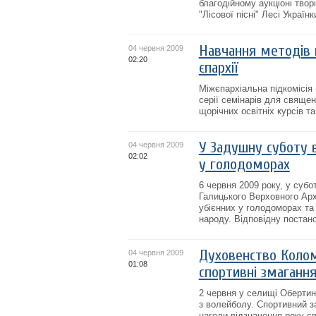
благодійному аукціоні твор
"Лісової пісні" Лесі Українки
Навчання методів п
04 червня 2009
02:20
єпархії
Міжєпархіальна підкомісія
серії семінарів для свяще
щорічних освітніх курсів т
У Задушну суботу 
04 червня 2009
02:02
у голодоморах
6 червня 2009 року, у субо
Галицького Верховного Ар
убієнних у голодоморах та
народу. Відповідну постан
Духовенство Колом
04 червня 2009
01:08
спортивні змаганн
2 червня у селищі Обертин
з волейболу. Спортивний з
нагоди відзначення року с