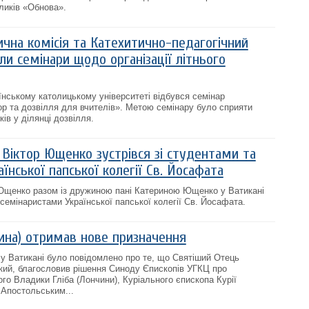
ликів «Обнова».
чна комісія та Катехитично-педагогічний
ли семінари щодо організації літнього
їнському католицькому університеті відбувся семінар
гор та дозвілля для вчителів». Метою семінару було сприяти
ків у ділянці дозвілля.
 Віктор Ющенко зустрівся зі студентами та
їнської папської колегії Св. Йосафата
 Ющенко разом із дружиною пані Катериною Ющенко у Ватикані
 семінаристами Української папської колегії Св. Йосафата.
чина) отримав нове призначення
0 у Ватикані було повідомлено про те, що Святіший Отець
кий, благословив рішення Синоду Єпископів УГКЦ про
о Владики Гліба (Лончини), Куріального єпископа Курії
 Апостольським...