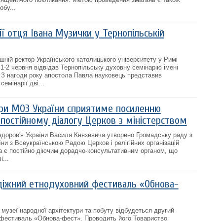
бу...
ї отця Івана Музички у Тернопільській
шній ректор Українського католицького університету у Римі
1-2 червня відвідав Тернопільську духовну семінарію імені
 З нагоди року апостола Павла науковець представив
емінарії дві...
ри МОЗ України сприятиме посиленню
 постійному діалогу Церков з міністерством
здоров'я України Василя Князевича утворено Громадську раду з
ни з Всеукраїнською Радою Церков і релігійних організацій
а є постійно діючим дорадчо-консультативним органом, що
...
іжний етнодуховний фестиваль «Обнова-
 музеї народної архітектури та побуту відбудеться другий
фестиваль «Обнова-фест». Проводить його Товариство