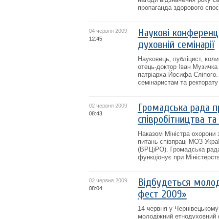
пропаганда здорового спосо
Наукові конференці
04 червня 2009
12:45
духовній семінарії
Науковець, публіцист, коли
отець-доктор Іван Музичка 
патріарха Йосифа Сліпого.
семінаристам та ректорату с
Громадська рада п
02 червня 2009
08:43
співробітництва та
Наказом Міністра охорони 
питань співпраці МОЗ Украї
(ВРЦіРО). Громадська рад
функціонує при Міністерстві
Відбудеться молод
02 червня 2009
08:04
фест 2009»
14 червня у Чернівецькому
молодіжний етнодуховний 