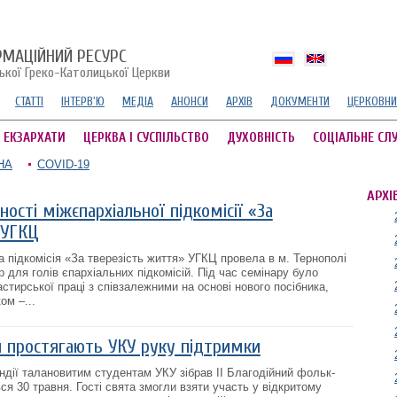
РМАЦІЙНИЙ РЕСУРС
ської Греко-Католицької Церкви
СТАТТІ
ІНТЕРВ'Ю
МЕДІА
АНОНСИ
АРХІВ
ДОКУМЕНТИ
ЦЕРКОВНИ
А ЕКЗАРХАТИ
ЦЕРКВА І СУСПІЛЬСТВО
ДУХОВНІСТЬ
СОЦІАЛЬНЕ СЛ
НА
COVID-19
АРХІ
ності міжєпархіальної підкомісії «За
 УГКЦ
а підкомісія «За тверезість життя» УГКЦ провела в м. Тернополі
 для голів єпархіальних підкомісій. Під час семінару було
тирської праці з співзалежними на основі нового посібника,
ом ‒...
и простягають УКУ руку підтримки
ендії талановитим студентам УКУ зібрав ІІ Благодійний фольк-
я 30 травня. Гості свята змогли взяти участь у відкритому