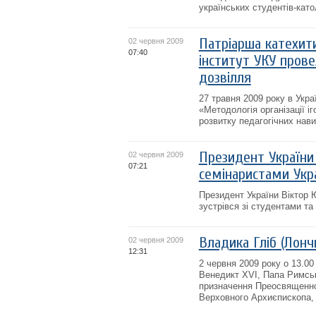
українських студентів-като
Патріарша катехити
02 червня 2009
07:40
інститут УКУ прове
дозвілля
27 травня 2009 року в Укра
«Методологія організації і
розвитку педагогічних нави
Президент України
02 червня 2009
07:21
семінаристами Укра
Президент України Віктор
зустрівся зі студентами та
Владика Гліб (Лон
02 червня 2009
12:31
2 червня 2009 року о 13.0
Венедикт XVI, Папа Римсь
призначення Преосвященног
Верховного Архиєпископа,