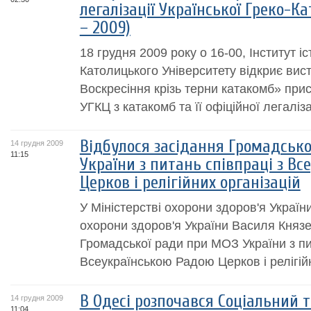
легалізації Української Греко-К
– 2009)
18 грудня 2009 року о 16-00, Інститут і
Католицького Університету відкриє вис
Воскресіння крізь терни катакомб» прис
УГКЦ з катакомб та її офіційної легаліза
Відбулося засідання Громадськ
14 грудня 2009
11:15
України з питань співпраці з В
Церков і релігійних організацій
У Міністерстві охорони здоров'я України
охорони здоров'я України Василя Князе
Громадської ради при МОЗ України з пи
Всеукраїнською Радою Церков і релігійн
В Одесі розпочався Соціальний 
14 грудня 2009
11:04