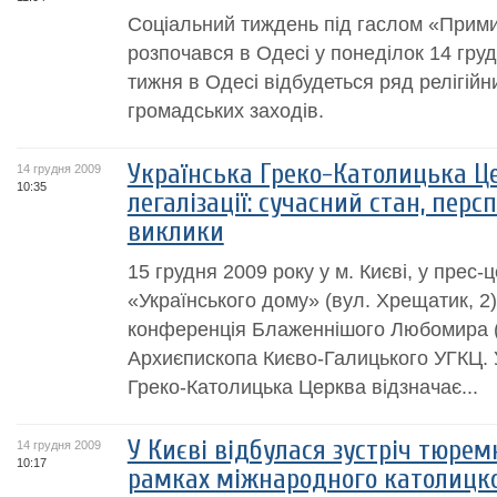
Соціальний тиждень під гаслом «Прим
розпочався в Одесі у понеділок 14 гру
тижня в Одесі відбудеться ряд релігійни
громадських заходів.
Українська Греко-Католицька Це
14 грудня 2009
10:35
легалізації: сучасний стан, перс
виклики
15 грудня 2009 року у м. Києві, у прес-
«Українського дому» (вул. Хрещатик, 2)
конференція Блаженнішого Любомира (
Архиєпископа Києво-Галицького УГКЦ. У
Греко-Католицька Церква відзначає...
У Києві відбулася зустріч тюрем
14 грудня 2009
10:17
рамках міжнародного католицк