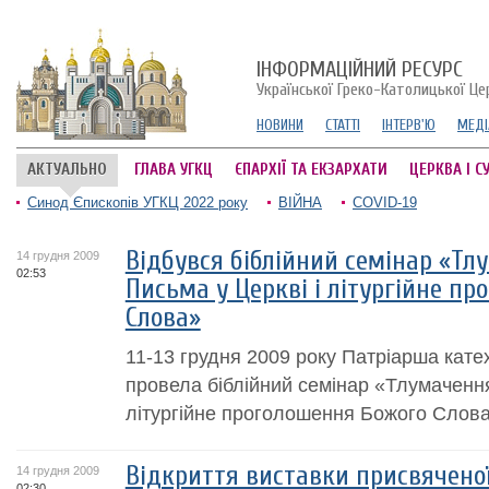
ІНФОРМАЦІЙНИЙ РЕСУРС
Української Греко-Католицької Це
НОВИНИ
СТАТТІ
ІНТЕРВ'Ю
МЕДІ
АКТУАЛЬНО
ГЛАВА УГКЦ
ЄПАРХІЇ ТА ЕКЗАРХАТИ
ЦЕРКВА І С
Синод Єпископів УГКЦ 2022 року
ВІЙНА
COVID-19
Відбувся біблійний семінар «Тл
14 грудня 2009
02:53
Письма у Церкві і літургійне п
Слова»
11-13 грудня 2009 року Патріарша кате
провела біблійний семінар «Тлумачення
літургійне проголошення Божого Слова
Відкриття виставки присвяченої
14 грудня 2009
02:30