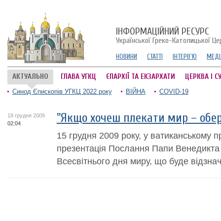
ІНФОРМАЦІЙНИЙ РЕСУРС
Української Греко-Католицької Це
НОВИНИ
СТАТТІ
ІНТЕРВ'Ю
МЕДІ
АКТУАЛЬНО
ГЛАВА УГКЦ
ЄПАРХІЇ ТА ЕКЗАРХАТИ
ЦЕРКВА І С
Синод Єпископів УГКЦ 2022 року
ВІЙНА
COVID-19
"Якщо хочеш плекати мир – обер
18 грудня 2009
02:04
15 грудня 2009 року, у ватиканському п
презентація Послання Папи Венедикта 
Всесвітнього дня миру, що буде відзнач