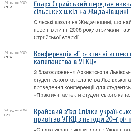
Єпарх Стрийський передав навч
24 грудня 2009
03:54
сільських шкіл на Жидачівщині
Сільські школи на Жидачівщині, що на
повені в липні 2008 року отримали навч
Стрийської єпархії.
Конференція «Практичні аспект
24 грудня 2009
03:09
капеланства в УГКЦ»
З благословення Архиєпскопа Львівсько
студентського капеланства Львівської а
проведення конференції для студентсь
«Практичні аспекти студентського капе
Крайовий з’їзд Спілки українсько
24 грудня 2009
02:16
привітав УГКЦ з нагоди 20-ї річн
«Спілка української молоді в Україні ві