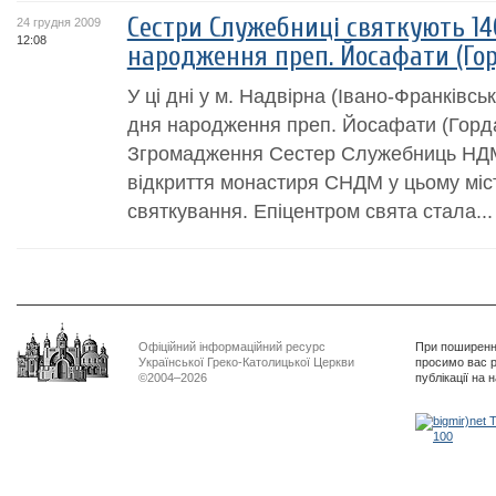
Сестри Служебниці святкують 14
24 грудня 2009
12:08
народження преп. Йосафати (Го
У ці дні у м. Надвірна (Івано-Франківськ
дня народження преп. Йосафати (Горда
Згромадження Сестер Служебниць НДМ, 
відкриття монастиря СНДМ у цьому міст
святкування. Епіцентром свята стала...
Офіційний інформаційний ресурс
При поширенні
Української Греко-Католицької Церкви
просимо вас р
©2004–2026
публікації на 