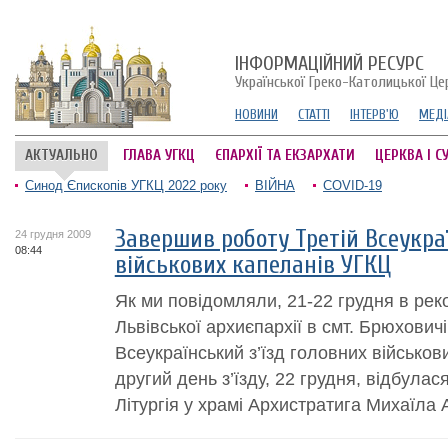
ІНФОРМАЦІЙНИЙ РЕСУРС
Української Греко-Католицької Це
НОВИНИ
СТАТТІ
ІНТЕРВ'Ю
МЕДІ
АКТУАЛЬНО
ГЛАВА УГКЦ
ЄПАРХІЇ ТА ЕКЗАРХАТИ
ЦЕРКВА І С
Синод Єпископів УГКЦ 2022 року
ВІЙНА
COVID-19
Завершив роботу Третій Всеукраї
24 грудня 2009
08:44
військових капеланів УГКЦ
Як ми повідомляли, 21-22 грудня в рек
Львівської архиєпархії в смт. Брюхович
Всеукраїнський з’їзд головних військов
другий день з’їзду, 22 грудня, відбула
Літургія у храмі Архистратига Михаїла А