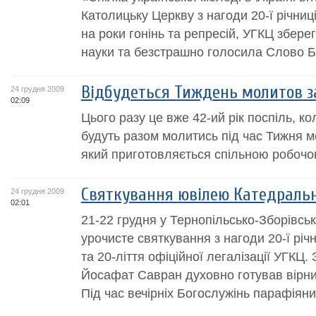
Католицьку Церкву з нагоди 20-ї річниц
на роки гонінь та репресій, УГКЦ збере
науки та безстрашно голосила Слово Б
Відбудеться Тиждень молитов з
24 грудня 2009
02:09
Цього разу це вже 42-ий рік поспіль, к
будуть разом молитись під час Тижня м
який приготовляється спільною робочою 
Святкування ювілею Катедральн
24 грудня 2009
02:01
21-22 грудня у Тернопільсько-Зборівськ
урочисте святкування з нагоди 20-ї річ
та 20-ліття офіційної легалізації УГКЦ. 
Йосафат Савран духовно готував вірни
Під час вечірніх Богослужінь парафіяни.