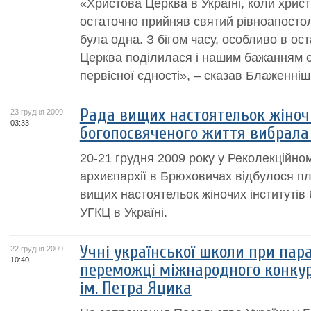
«Христова Церква в Україні, коли христи
остаточно прийняв святий рівноапосто
була одна. З бігом часу, особливо в ост
Церква поділилася і нашим бажанням 
первісної єдності», – сказав Блаженніши
Рада вищих настоятельок жіночи
23 грудня 2009
03:33
богопосвяченого життя вибрала
20-21 грудня 2009 року у Реколекційном
архиєпархії в Брюховичах відбулося п
вищих настоятельок жіночих інститутів
УГКЦ в Україні.
Учні української школи при пара
22 грудня 2009
10:40
переможці міжнародного конкур
ім. Петра Яцика