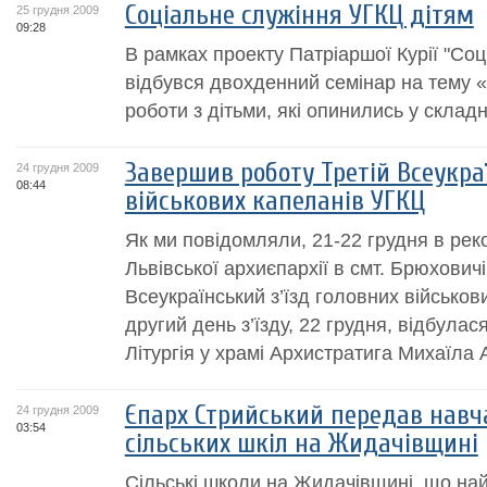
Соціальне служіння УГКЦ дітям
25 грудня 2009
09:28
В рамках проекту Патріаршої Курії "Со
відбувся двохденний семінар на тему «
роботи з дітьми, які опинились у склад
Завершив роботу Третій Всеукраї
24 грудня 2009
08:44
військових капеланів УГКЦ
Як ми повідомляли, 21-22 грудня в рек
Львівської архиєпархії в смт. Брюхович
Всеукраїнський з’їзд головних військов
другий день з’їзду, 22 грудня, відбула
Літургія у храмі Архистратига Михаїла А
Єпарх Стрийський передав навч
24 грудня 2009
03:54
сільських шкіл на Жидачівщині
Сільські школи на Жидачівщині, що на