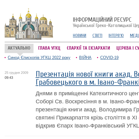
ІНФОРМАЦІЙНИЙ РЕСУРС
Української Греко-Католицької Це
НОВИНИ
СТАТТІ
ІНТЕРВ'Ю
МЕДІ
АКТУАЛЬНО
ГЛАВА УГКЦ
ЄПАРХІЇ ТА ЕКЗАРХАТИ
ЦЕРКВА І С
Синод Єпископів УГКЦ 2022 року
ВІЙНА
COVID-19
Презентація нової книги акад. 
25 грудня 2009
09:43
Грабовецького в м. Івано-Франк
Днями в приміщенні Катехитичного цен
Соборі Св. Воскресіння в м. Івано-Фран
презентація книги акад. Володимира Гр
святині Прикарпаття крізь століття в XI 
відкрив Єпарх Івано-Франківський УГКЦ