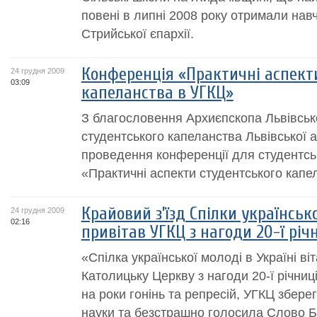
повені в липні 2008 року отримали навч
Стрийської єпархії.
Конференція «Практичні аспект
24 грудня 2009
03:09
капеланства в УГКЦ»
З благословення Архиєпскопа Львівсько
студентського капеланства Львівської а
проведення конференції для студентсь
«Практичні аспекти студентського капе
Крайовий з’їзд Спілки українсько
24 грудня 2009
02:16
привітав УГКЦ з нагоди 20-ї річн
«Спілка української молоді в Україні ві
Католицьку Церкву з нагоди 20-ї річниц
на роки гонінь та репресій, УГКЦ збере
науки та безстрашно голосила Слово Б