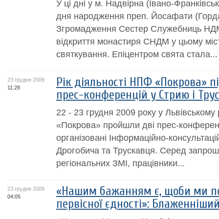
У ці дні у м. Надвірна (Івано-Франківськ
дня народження преп. Йосафати (Горда
Згромадження Сестер Служебниць НДМ, 
відкриття монастиря СНДМ у цьому міст
святкування. Епіцентром свята стала...
Рік діяльності НПФ «Покрова» п
23 грудня 2009
11:28
прес-конференцій у Стрию і Тру
22 - 23 грудня 2009 року у Львівськом
«Покрова» пройшли дві прес-конференці
організовані Інформаційно-консультац
Дрогобича та Трускавця. Серед запро
регіональних ЗМІ, працівники...
«Нашим бажанням є, щоби ми п
23 грудня 2009
04:05
первісної єдності»: Блаженніш