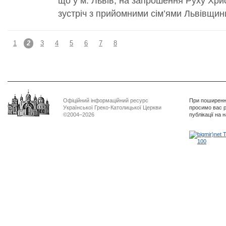
що у м. Львів, на запрошення Руху Хри
зустріч з прийомними сім’ями Львівщин
1
2
3
4
5
6
7
8
Офіційний інформаційний ресурс
При поширенні
Української Греко-Католицької Церкви
просимо вас р
©2004–2026
публікації на 