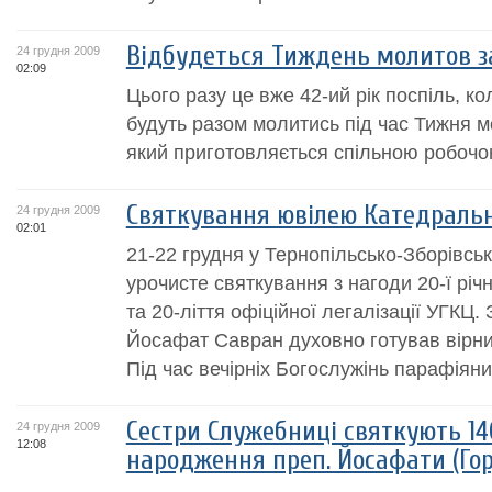
Відбудеться Тиждень молитов з
24 грудня 2009
02:09
Цього разу це вже 42-ий рік поспіль, к
будуть разом молитись під час Тижня м
який приготовляється спільною робочою 
Святкування ювілею Катедральн
24 грудня 2009
02:01
21-22 грудня у Тернопільсько-Зборівськ
урочисте святкування з нагоди 20-ї річ
та 20-ліття офіційної легалізації УГКЦ. 
Йосафат Савран духовно готував вірни
Під час вечірніх Богослужінь парафіяни.
Сестри Служебниці святкують 14
24 грудня 2009
12:08
народження преп. Йосафати (Го