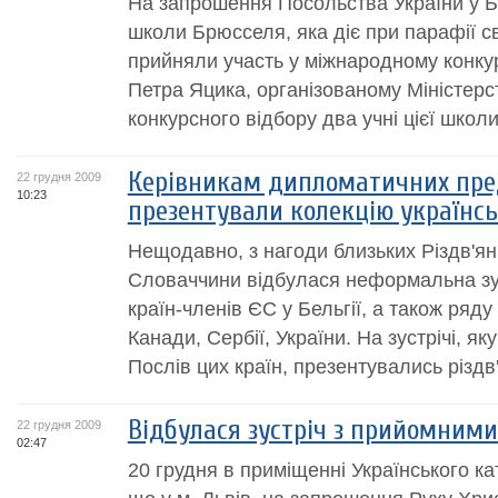
На запрошення Посольства України у Бел
школи Брюсселя, яка діє при парафії 
прийняли участь у міжнародному конкурс
Петра Яцика, організованому Міністерст
конкурсного відбору два учні цієї школи
Керівникам дипломатичних пре
22 грудня 2009
10:23
презентували колекцію українсь
Нещодавно, з нагоди близьких Різдв'яни
Словаччини відбулася неформальна зус
країн-членів ЄС у Бельгії, а також ряд
Канади, Сербії, України. На зустрічі, я
Послів цих країн, презентувались різдв'я
Відбулася зустріч з прийомним
22 грудня 2009
02:47
20 грудня в приміщенні Українського ка