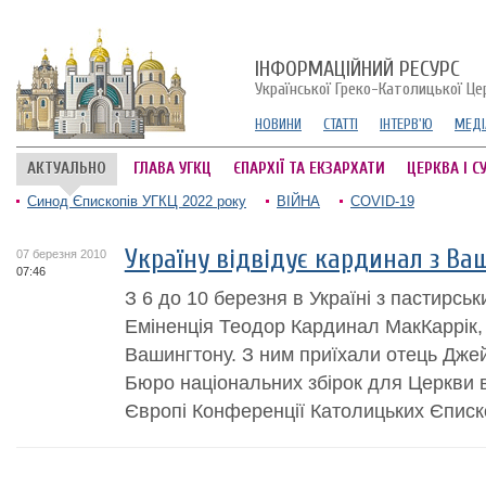
ІНФОРМАЦІЙНИЙ РЕСУРС
Української Греко-Католицької Це
НОВИНИ
СТАТТІ
ІНТЕРВ'Ю
МЕДІ
АКТУАЛЬНО
ГЛАВА УГКЦ
ЄПАРХІЇ ТА ЕКЗАРХАТИ
ЦЕРКВА І С
Синод Єпископів УГКЦ 2022 року
ВІЙНА
COVID-19
Україну відвідує кардинал з Ва
07 березня 2010
07:46
З 6 до 10 березня в Україні з пастирсь
Еміненція Теодор Кардинал МакКаррік,
Вашингтону. З ним приїхали отець Джейм
Бюро національних збірок для Церкви в
Європі Конференції Католицьких Єписко