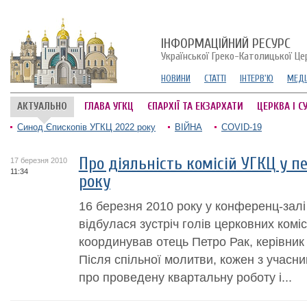
ІНФОРМАЦІЙНИЙ РЕСУРС
Української Греко-Католицької Це
НОВИНИ
СТАТТІ
ІНТЕРВ'Ю
МЕДІ
АКТУАЛЬНО
ГЛАВА УГКЦ
ЄПАРХІЇ ТА ЕКЗАРХАТИ
ЦЕРКВА І С
Синод Єпископів УГКЦ 2022 року
ВІЙНА
COVID-19
Про діяльність комісій УГКЦ у п
17 березня 2010
11:34
року
16 березня 2010 року у конференц-залі 
відбулася зустріч голів церковних комісі
координував отець Петро Рак, керівник 
Після спільної молитви, кожен з учасни
про проведену квартальну роботу і...