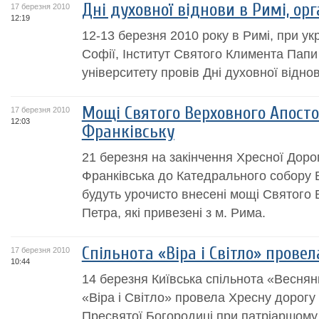
Дні духовної віднови в Римі, орг
17 березня 2010
12:19
12-13 березня 2010 року в Римі, при ук
Софії, Інститут Святого Климента Папи
університету провів Дні духовної віднов
Мощі Святого Верховного Апосто
17 березня 2010
12:03
Франківську
21 березня на закінчення Хресної Доро
Франківська до Катедрального собору 
будуть урочисто внесені мощі Святого
Петра, які привезені з м. Рима.
Спільнота «Віра і Світло» прове
17 березня 2010
10:44
14 березня Київська спільнота «Веснян
«Віра і Світло» провела Хресну дорогу
Пресвятої Богородиці при патріаршому