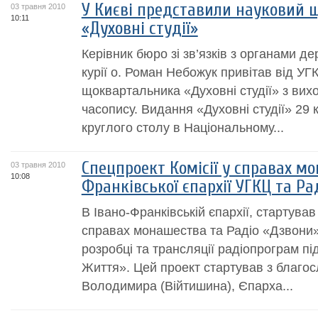
У Києві представили науковий 
03 травня 2010
10:11
«Духовні студії»
Керівник бюро зі зв’язків з органами д
курії о. Роман Небожук привітав від УГ
щоквартальника «Духовні студії» з вих
часопису. Видання «Духовні студії» 29 
круглого столу в Національному...
Спецпроект Комісії у справах м
03 травня 2010
10:08
Франківської єпархії УГКЦ та Ра
В Івано-Франківській єпархії, стартував
справах монашества та Радіо «Дзвони»
розробці та трансляції радіопрограм п
Життя». Цей проект стартував з благо
Володимира (Війтишина), Єпарха...