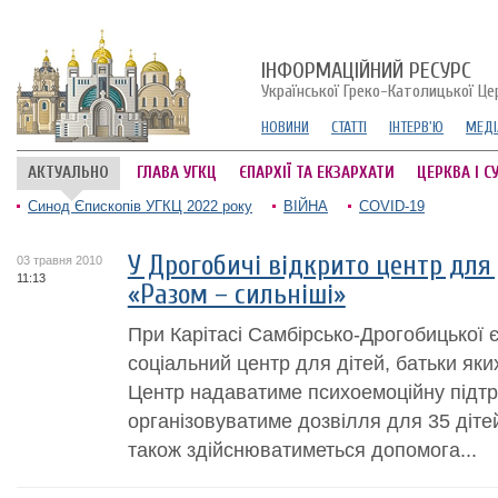
ІНФОРМАЦІЙНИЙ РЕСУРС
Української Греко-Католицької Це
НОВИНИ
СТАТТІ
ІНТЕРВ'Ю
МЕДІ
АКТУАЛЬНО
ГЛАВА УГКЦ
ЄПАРХІЇ ТА ЕКЗАРХАТИ
ЦЕРКВА І С
Синод Єпископів УГКЦ 2022 року
ВІЙНА
COVID-19
У Дрогобичі відкрито центр для 
03 травня 2010
11:13
«Разом – сильніші»
При Карітасі Самбірсько-Дрогобицької 
соціальний центр для дітей, батьки як
Центр надаватиме психоемоційну підтри
організовуватиме дозвілля для 35 діте
також здійснюватиметься допомога...