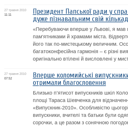
Президент Папської ради у спра
27 травня 2010
11:11
дуже пізнавальним свій кількад
«Перебуваючи вперше у Львові, я мав
пам‘ятниками й храмами міста. Відверт
його так по-мистецькому величним. Ос
багатоконфесійна гармонія – є різні ви
оригінально втілені й висловлені у мисте
Вперше коломийські випускники
27 травня 2010
07:52
отримали благословення
Близько п’ятисот випускників шкіл Коло
площі Тараса Шевченка для відзначенн
«Випускник-2010». Особливістю цьогорі
випускники, вчителі та батьки були одя
сорочки, а це разом з сонячною погодою