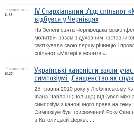
IV Єпархіальний з'їзд спільнот 
27 травня 2010
11:33
відбувся у Чернівцях
На Зелені свята Чернівецька міжконфес
молитві» разом з духовним наставнико
святкувала свою першу річницю і прово
спільнот «Матері в молитві».
Українські каноністи взяли уча
27 травня 2010
10:27
симпозіумі „Cвященство як служ
25 травня 2010 року у Люблінському Ка
Івана Павла ІІ (Польща) відбувся між
симпозіум з канонічного права на тему:
Симпозіум був присвячений Року Свяще
в Католицькій Церкві. ...