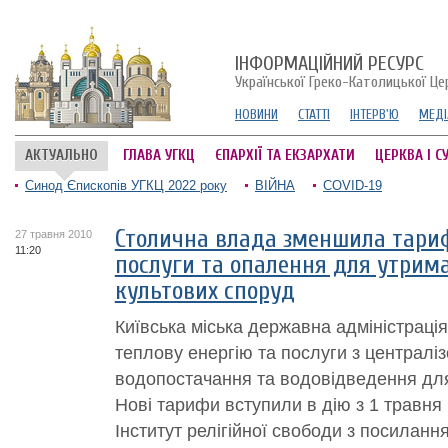
ІНФОРМАЦІЙНИЙ РЕСУРС
Української Греко-Католицької Це
НОВИНИ
СТАТТІ
ІНТЕРВ'Ю
МЕДІ
АКТУАЛЬНО
ГЛАВА УГКЦ
ЄПАРХІЇ ТА ЕКЗАРХАТИ
ЦЕРКВА І С
Синод Єпископів УГКЦ 2022 року
ВІЙНА
COVID-19
Столична влада зменшила тари
27 травня 2010
11:20
послуги та опалення для утрима
культових споруд
Київська міська державна адміністраці
теплову енергію та послуги з централі
водопостачання та водовідведення для 
Нові тарифи вступили в дію з 1 травня
Інститут релігійної свободи з посилання