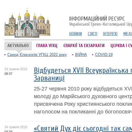
ІНФОРМАЦІЙНИЙ РЕСУРС
Української Греко-Католицької Це
НОВИНИ
СТАТТІ
ІНТЕРВ'Ю
МЕДІ
АКТУАЛЬНО
ГЛАВА УГКЦ
ЄПАРХІЇ ТА ЕКЗАРХАТИ
ЦЕРКВА І С
Синод Єпископів УГКЦ 2022 року
ВІЙНА
COVID-19
Відбудеться XVII Всеукраїнська
24 травня 2010
09:37
Зарваниці
25-27 червня 2010 року відбудеться XV
молоді до Марійського духовного центр
присвячена Року християнського покли
наголосом на покликанні до богопосвяч
«Святий Дух діє сьогодні так само
24 травня 2010
04:33