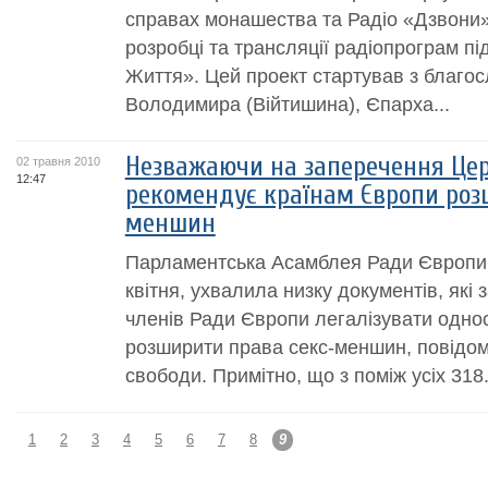
справах монашества та Радіо «Дзвони»
розробці та трансляції радіопрограм п
Життя». Цей проект стартував з благо
Володимира (Війтишина), Єпарха...
Незважаючи на заперечення Цер
02 травня 2010
12:47
рекомендує країнам Європи роз
меншин
Парламентська Асамблея Ради Європи п
квітня, ухвалила низку документів, які
членів Ради Європи легалізувати однос
розширити права секс-меншин, повідомл
свободи. Примітно, що з поміж усіх 318.
1
2
3
4
5
6
7
8
9