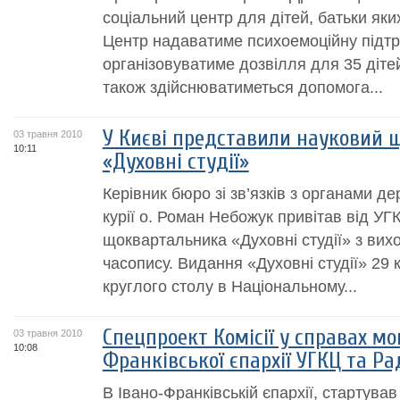
соціальний центр для дітей, батьки як
Центр надаватиме психоемоційну підтри
організовуватиме дозвілля для 35 діте
також здійснюватиметься допомога...
У Києві представили науковий 
03 травня 2010
10:11
«Духовні студії»
Керівник бюро зі зв’язків з органами д
курії о. Роман Небожук привітав від УГ
щоквартальника «Духовні студії» з вих
часопису. Видання «Духовні студії» 29 
круглого столу в Національному...
Спецпроект Комісії у справах м
03 травня 2010
10:08
Франківської єпархії УГКЦ та Ра
В Івано-Франківській єпархії, стартував