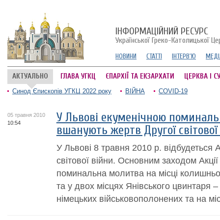
ІНФОРМАЦІЙНИЙ РЕСУРС
Української Греко-Католицької Це
НОВИНИ
СТАТТІ
ІНТЕРВ'Ю
МЕДІ
АКТУАЛЬНО
ГЛАВА УГКЦ
ЄПАРХІЇ ТА ЕКЗАРХАТИ
ЦЕРКВА І С
Синод Єпископів УГКЦ 2022 року
ВІЙНА
COVID-19
У Львові екуменічною поминал
05 травня 2010
10:54
вшанують жертв Другої світової
У Львові 8 травня 2010 р. відбудеться А
світової війни. Основним заходом Акції
поминальна молитва на місці колишньо
та у двох місцях Янівського цвинтаря –
німецьких військовополонених та на місц