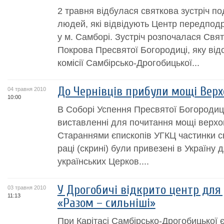
2 травня відбулася святкова зустріч п
людей, які відвідують Центр передподру
у м. Самборі. Зустріч розпочалася Свят
Покрова Пресвятої Богородиці, яку від
комісії Самбірсько-Дрогобицької...
До Чернівців прибули мощі Верх
04 травня 2010
10:00
В Соборі Успення Пресвятої Богородиц
виставленні для почитання мощі верхо
Стараннями єпископів УГКЦ частинки с
раці (скрині) були привезені в Україну
українських Церков....
У Дрогобичі відкрито центр для 
03 травня 2010
11:13
«Разом – сильніші»
При Карітасі Самбірсько-Дрогобицької 