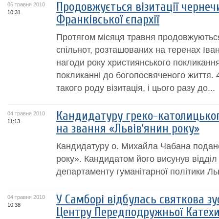
Продовжується візитації чернечи
05 травня 2010
10:31
Франківської єпархії
Протягом місяця травня продовжуються 
спільнот, розташованих на теренах Іван
нагоди року християнського покликанн
покликанні до богопосвяченого життя. 
такого роду візитація, і цього разу до...
Кандидатуру греко-католицько
04 травня 2010
11:13
на звання «Львів’янин року»
Кандидатуру о. Михайла Чабана подано
року». Кандидатом його висунув відділ 
департаменту гуманітарної політики Льв
У Самборі відбулась святкова зу
04 травня 2010
10:38
Центру Передподружньої Катехи