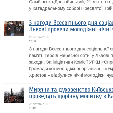
Самбірсько-Дрогобицький, 21 лютого під
у Катедральному соборі Пресвятої Трій
З нагоди Всесвітнього дня соціа
Львові провели молодіжні нічні
22 лютого 2016
12:36
З нагоди Всесвітнього дня соціальної 
пам′яті Героїв Небесної сотні у Львові 
заходи. За ініціативи Комісії УГКЦ «Спр
Громадської молодіжної організації «Ук
Христові» відбулися нічні молодіжні чув
Миряни та духовенство Київсько
проведуть щорічну молитву в К
22 лютого 2016
11:49