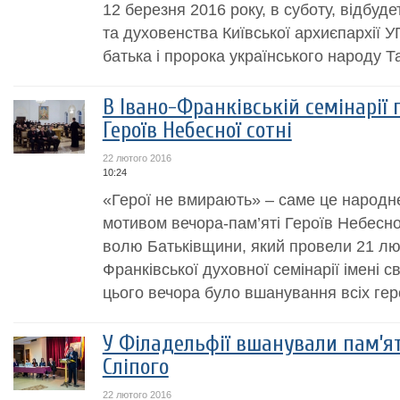
12 березня 2016 року, в суботу, відбуд
та духовенства Київської архиєпархії 
батька і пророка українського народу Т
В Івано-Франківській семінарії 
Героїв Небесної сотні
22 лютого 2016
10:24
«Герої не вмирають» – саме це народн
мотивом вечора-пам’яті Героїв Небесної
волю Батьківщини, який провели 21 лют
Франківської духовної семінарії імені
цього вечора було вшанування всіх герої
У Філадельфії вшанували пам’я
Сліпого
22 лютого 2016