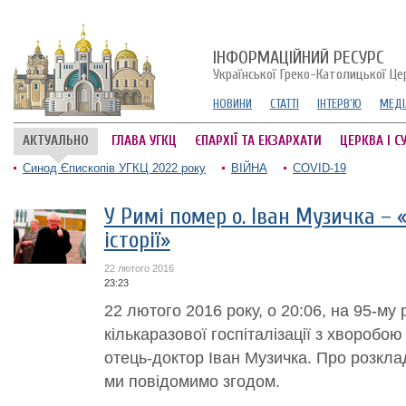
ІНФОРМАЦІЙНИЙ РЕСУРС
Української Греко-Католицької Це
НОВИНИ
СТАТТІ
ІНТЕРВ'Ю
МЕДІ
АКТУАЛЬНО
ГЛАВА УГКЦ
ЄПАРХІЇ ТА ЕКЗАРХАТИ
ЦЕРКВА І С
Синод Єпископів УГКЦ 2022 року
ВІЙНА
COVID-19
У Римі помер о. Іван Музичка –
історії»
22 лютого 2016
23:23
22 лютого 2016 року, о 20:06, на 95-му 
кількаразової госпіталізації з хворобою
отець-доктор Іван Музичка. Про розкла
ми повідомимо згодом.