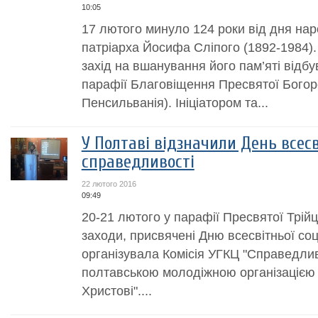
10:05
17 лютого минуло 124 роки від дня на
патріарха Йосифа Сліпого (1892-1984)
захід на вшанування його пам’яті відбу
парафії Благовіщення Пресвятої Богор
Пенсильванія). Ініціатором та...
У Полтаві відзначили День всесв
справедливості
22 лютого 2016
09:49
20-21 лютого у парафії Пресвятої Трій
заходи, присвячені Дню всесвітньої соц
організувала Комісія УГКЦ "Справедливіс
полтавською молодіжною організацією
Христові"....