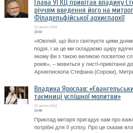
Глава УГКЦ привітав владику Сте
річчям введення його на митро
Філадельфійської архиєпархії
22 лютого 2016
15:02
«Ювілей, що його святкуєте цими дням
подія, і за це ми складаємо щиру вдяч
якому Ви з такою великою посвятою сл
років», – мовиться у листі-привітанні
Архиєпископа Стефана (Сороки), Митро
Владика Ярослав: «Євангельськ
таємниці успішної молитви»
22 лютого 2016
14:46
Приклад митаря пригадує нам про важ
потрібні для її успіху. Про це сказав 